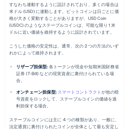
すなわち連動するように設計されており、多くの場合は
米ドル (USD) に連動します。ビットコインは日ごとに価
格が大きく変動することがありますが、USD Coin
(USDC) のようなステーブルコインは、可能な限り 1 米
ドルに近い価値を維持するように設計されています。
こうした価格の安定性は、通常、次の 2 つの方法のいず
れかによって維持されます。
リザーブ担保型:
各トークンが現金や短期米国財務省
証券 (T-Bill) などの現実資産に裏付けられている場
合。
オンチェーン担保型:
スマートコントラクト
が他の暗
号資産をロックして、ステーブルコインの価値を過
剰担保する場合。
ステーブルコインには主に 4 つの種類があり、一般に、
法定通貨に裏付けられたコインが全体として最も安定し