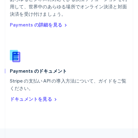
English
用して、世界中のあらゆる場所でオンライン決済と対面
ポルトガル
Português
English
決済を受け付けましょう。
マルタ
Payments の詳細を見る
English
マレーシア
English
简体中文
メキシコ
Español
English
ラトビア
English
Payments のドキュメント
リトアニア
English
Stripe の支払い API の導入方法について、ガイドをご覧
リヒテンシュタイン
ください。
Deutsch
English
ルーマニア
ドキュメントを見る
English
ルクセンブルグ
Français
Deutsch
English
中国香港特別行政区
English
简体中文
中国本土