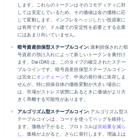
します。これらのトークンはそのコモディティに対
しては安定しているため、その価値は金の価格に応
じて変動します。インフレをヘッジしたい投資家に
は有用ですが、ドル建ての安定性を必要とする企業
にはあまり向いていません。
暗号資産担保型ステーブルコイン:
過剰担保された暗
号資産の預け入れによって新しいトークンを裏付け
ます。Dai (DAI) は、このタイプの確立されたステー
ブルコインです。暗号資産担保型ステーブルコイン
は完全に
オンチェーン
で、中央の発行体に依存しま
せんが、特に担保自体の価格変動が大きい場合に
は、市場がストレス状態にあるときに価値がより大
きく乖離する可能性があります。
アルゴリズム型ステーブルコイン:
アルゴリズム型ス
テーブルコインは、コードを使ってペッグを維持し
ます。価格が下がると、プロトコルは
供給量を減ら
し
、価格が上がると、さらに発行します。理論上は