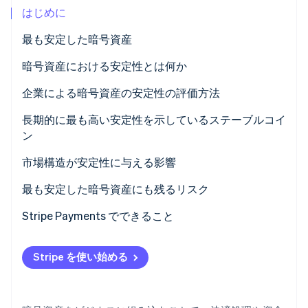
はじめに
パートナー
Climate
Stripe App Marketplace
カーボンリムーバル
最も安定した暗号資産
Identity
暗号資産における安定性とは何か
オンライン本人確認
企業による暗号資産の安定性の評価方法
ペッグの信頼性
長期的に最も高い安定性を示しているステーブルコイ
ン
リザーブの質と透明性
Stripe Sessions 2026
Stripe が AI の経済インフラをどのように構築しているかを
USDC
市場構造が安定性に与える影響
規制状況
ご覧ください。
こちらをご覧ください
USDT
償還がペッグを確かなものにする
最も安定した暗号資産にも残るリスク
流動性と取引所での取り扱い状況
DAI
裁定取引が日々の安定性を支える
Stripe Payments でできること
技術的な回復力
流動性が下支えとなる
Stripe を使い始める