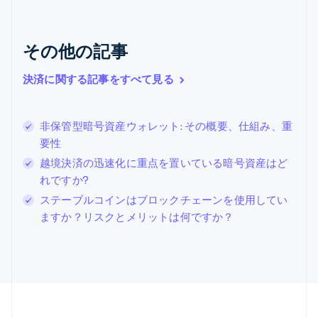
English
ギリシア
English
その他の記事
クロアチア
English
Italiano
ジブラルタル
決済に関する記事をすべて見る
English
シンガポール
English
简体中文
非保管型暗号資産ウォレット: その概要、仕組み、重
スイス
要性
Deutsch
Français
Italiano
English
越境決済の迅速化に重点を置いている暗号資産はど
スウェーデン
Svenska
English
れですか?
スペイン
ステーブルコインはブロックチェーンを使用してい
Español
English
ますか？リスクとメリットは何ですか？
スロバキア
English
スロベニア
English
Italiano
タイ
ไทย
English
チェコ共和国