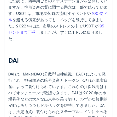
に堅調で、四半期ごとのアテステーションを公開してい
ますが、準備資産の質に関する懸念は一部で残っていま
す。USDT は、市場暴落時の流動性イベントや
100 億ド
ル
を超える償還があっても、ペッグを維持してきまし
た。2022 年には、市場のストレスの中で USDT が
95
セントまで下落し
ましたが、すぐに 1 ドルに戻りまし
た。
DAI
DAI は、MakerDAO (分散型自律組織、DAO) によって発
行され、担保超過の暗号資産とトークン化された現実資
産によって裏付けられています。これらの担保残高はす
べてオンチェーンで確認できます。DAI は 2020 年の市
場暴落などの大きな出来事を乗り切り、わずかな短期的
変動はありつつもドルペッグを維持してきました。DAI
は、法定通貨に裏付けられたステーブルコインに比べる