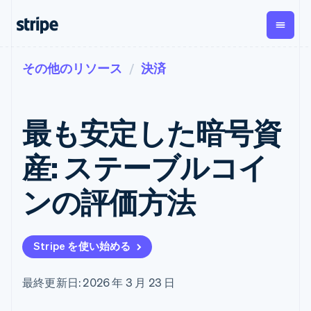
その他のリソース
決済
企業規模別
ドキュメント
学ぶ
支払い
収益
資金管
プラッ
理
フォー
大企業向け
Stripe のドキュメント
ブログ
とマー
Payments
Billing
スタートアップ向け
API リファレンス
導入事例
最も安定した暗号資
オンライン決
経常収益
ットプ
Global
ライブラリと SDK
ガイド
済
Metronome
Payouts
イス
Stripe Apps
Managed
産: ステーブルコイ
従量課金
Payments
第三者
Connec
ユースケース別
マーチャント
サブスクリ
への入
サポート
プション
オブレコード
金
ンの評価方法
プラッ
ガイド
エージェンティックコマ
サブスクリ
ソリューショ
Payment links
フォー
ース
サポートに問い合わせる
プションの
ン
決済の
E コマース / ECサイト
オンライン決済を受け付
管理サポートプラン
コーディング
管理
Invoicing
築
埋込型金融
け
プロフェッショナルサー
1 回限りまた
不要の決済ペ
Stripe を使い始める
請求・財務関連
構築済みの決済を実装
ビス
は継続
ージ
Checkout
グローバルビジネス
プラットフォームまたは
構築済み決済
Tax
アプリ内決済
マーケットプレイスを構
消費税と
UI
最終更新日: 2026 年 3 月 23 日
マーケットプレイス
築する
VAT の自動
Elements
資金管理
サブスクリプションを管
柔軟な UI コン
計算
Revenue
会社
プラットフォーム
理