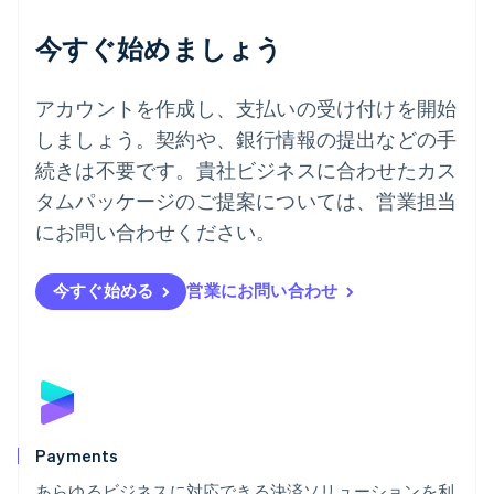
English
デンマーク
今すぐ始めましょう
English
ドイツ
Deutsch
English
アカウントを作成し、支払いの受け付けを開始
ニュージーランド
しましょう。契約や、銀行情報の提出などの手
English
ノルウェー
続きは不要です。貴社ビジネスに合わせたカス
English
タムパッケージのご提案については、営業担当
ハンガリー
にお問い合わせください。
English
フィンランド
English
Svenska
今すぐ始める
営業にお問い合わせ
ブラジル
Português
English
フランス
Français
English
ブルガリア
English
ベルギー
Nederlands
Français
Deutsch
English
Payments
ポーランド
あらゆるビジネスに対応できる決済ソリューションを利