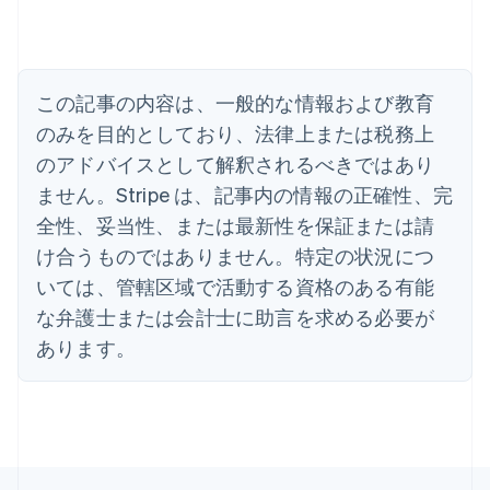
English
アメリカ
English
Español
简体中文
アラブ首長国連邦
この記事の内容は、一般的な情報および教育
English
イギリス
のみを目的としており、法律上または税務上
English
のアドバイスとして解釈されるべきではあり
イタリア
Italiano
English
ません。Stripe は、記事内の情報の正確性、完
インド
全性、妥当性、または最新性を保証または請
English
エストニア
け合うものではありません。特定の状況につ
English
いては、管轄区域で活動する資格のある有能
オーストラリア
な弁護士または会計士に助言を求める必要が
English
オーストリア
あります。
Deutsch
English
オランダ
Nederlands
English
カナダ
English
Français
キプロス