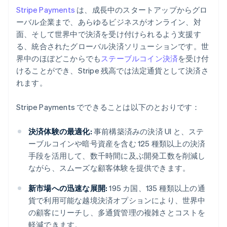
Stripe Payments
は、成長中のスタートアップからグロ
ーバル企業まで、あらゆるビジネスがオンライン、対
面、そして世界中で決済を受け付けられるよう支援す
る、統合されたグローバル決済ソリューションです。世
界中のほぼどこからでも
ステーブルコイン決済
を受け付
けることができ、Stripe 残高では法定通貨として決済さ
れます。
Stripe Payments でできることは以下のとおりです：
決済体験の最適化:
事前構築済みの決済 UI と、ステ
ーブルコインや暗号資産を含む 125 種類以上の決済
手段を活用して、数千時間に及ぶ開発工数を削減し
ながら、スムーズな顧客体験を提供できます。
新市場への迅速な展開:
195 カ国、135 種類以上の通
貨で利用可能な越境決済オプションにより、世界中
の顧客にリーチし、多通貨管理の複雑さとコストを
軽減できます。