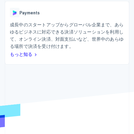
Recognition
ポーネント
SaaS
従量課金請求を提供
決済手段
製品ロードマップ
ステーブルコイン担保型
会計管理の
125 以上の決
Payments
Sessions 年次カンファ
のカードを発行
自動化
済手段を利用
レンス
エージェントによるサー
Stripe
可能
Terminal
成長中のスタートアップからグローバル企業まで、あら
採用情報
ビスのプロビジョニング
Sigma
業種別
対面支払い
ニュースルーム
と管理
ゆるビジネスに対応できる決済ソリューションを利用し
カスタムレ
Authorization
Stripe Press
て、オンライン決済、対面支払いなど、世界中のあらゆ
ポート
Boost
AI 企業
Data
決済成功率の
る場所で決済を受け付けます。
クリエイターエコノミ―
Pipeline
最適化
ゲーム
もっと知る
リソース
データの同
Link
ホスピタリティ、旅行、
お問い合わせ
期
スピーディー
レジャー
な決済
保険
アプリへの導入
営業にお問い合わせ
メディアおよびエンター
コードサンプル
パートナーになる
テインメント
開発者のブログ
非営利団体
API ステータス
プロフェッショナルサー
その他
ビス
Product roadmap
パブリックセクター
今後の予定を確認
小売業
Radar
不正防止
エコシステム
Atlas
スタートアップの企業設立