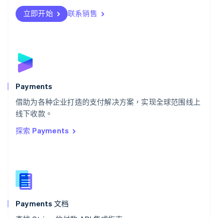
Svenska
English
瑞士
立即开始
联系销售
Deutsch
Français
Italiano
English
塞浦路斯
English
斯洛伐克
English
斯洛文尼亚
English
Italiano
Payments
泰国
ไทย
English
借助为各种企业打造的支付解决方案，实现全球范围线上
希腊
线下收款。
English
探索 Payments
西班牙
Español
English
新加坡
English
简体中文
新西兰
English
匈牙利
English
Payments 文档
意大利