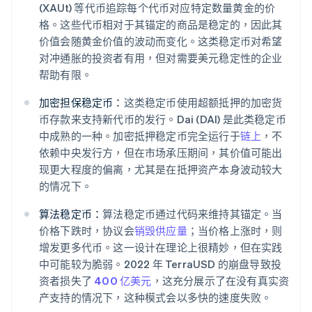
(XAUt) 等代币追踪每个代币对应特定数量黄金的价
格。这些代币相对于其锚定的商品是稳定的，因此其
价值会随黄金价值的波动而变化。这类稳定币对希望
对冲通胀的投资者有用，但对需要美元稳定性的企业
帮助有限。
加密担保稳定币：
这类稳定币使用超额抵押的加密货
币存款来支持新代币的发行。Dai (DAI) 是此类稳定币
中成熟的一种。加密抵押稳定币完全运行于
链上
，不
依赖中央发行方，但在市场承压期间，其价值可能出
现更大程度的偏离，尤其是在抵押资产本身波动较大
的情况下。
算法稳定币：
算法稳定币通过代码来维持其锚定。当
价格下跌时，协议会
销毁供应量
；当价格上涨时，则
增发更多代币。这一设计在理论上很精妙，但在实践
中可能较为脆弱。2022 年 TerraUSD 的崩盘导致投
资者损失了
400 亿美元
，这充分展示了在没有真实资
产支持的情况下，这种模式会以多快的速度失败。