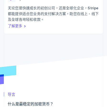
上
Stripe Sigma
产品路线图
SaaS
自定义报告
Authorization
Sessions 年度大会
无论您是快速成长的初创公司，还是全球化企业，Stripe
Boost
Data Pipeline
招聘
都能提供适合您业务的支付解决方案，助您在线上、线下
支付成功率优
数据同步
资讯中心
化
资源
及全球各地轻松收款。
Stripe Press
Link
按行业
了解更多
加速结账
应用集成
AI 企业
代码示例
创作者经济
开发者博客
联系
游戏
API 状态
酒店、旅游与休闲
联系销售
更多
保险
成为合作伙伴
Product roadmap
媒体与娱乐
了解未来规划
非营利组织
专业服务
Radar
公共部门
欺诈防范
零售
Atlas
初创企业注册
Climate
生态系统
碳移除
导言
合作伙伴
Stripe App Marketplace
什么是最稳定的加密货币？