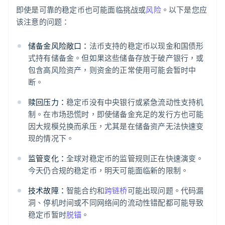
即使是可靠的稳定币也可能面临挑战或
风险
。以下是您应
该注意的问题：
储备金风险敞口：
法币支持的稳定币以现金和国债形
式持有储备金。但如果这些储备存放于破产银行，或
包含高风险资产，则资金的正常使用可能会暂时中
断。
赎回压力：
稳定币没有中央银行或紧急流动性支持机
制。在市场恐慌时，即使储备金充足的发行方也可能
因大规模兑换而承压，尤其是在储备资产无法快速变
现的情况下。
监管变化：
全球对稳定币的监管规则正在快速演变。
今天仍合规的稳定币，明天可能面临新的限制。
技术故障：
智能合约和
跨链桥
可能出现问题。代码漏
洞、停机时间或不同网络间的流动性错配都可能导致
稳定币暂时
脱锚
。