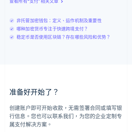
查看所有“支付”相关文章
English
列支敦士登
Deutsch
English
卢森堡
非托管加密钱包：定义、运作机制及重要性
Français
Deutsch
English
哪种加密货币专注于快速跨境支付？
罗马尼亚
稳定币是否使用区块链？存在哪些风险和优势？
English
马尔他
English
马来西亚
English
简体中文
美国
English
Español
简体中文
墨西哥
Español
English
准备好开始了？
挪威
English
葡萄牙
创建账户即可开始收款，无需签署合同或填写银
Português
English
行信息。您也可以联系我们，为您的企业定制专
日本
日本語
English
属支付解决方案。
瑞典