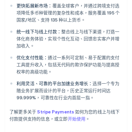
更快拓展新市场：
覆盖全球客户，并通过跨境支付选
项降低多币种管理的复杂性和成本，服务覆盖 195 个
国家/地区、支持 135 种以上货币。
统一线下与线上付款：
整合线上与线下渠道，打造一
体化商务体验，实现个性化互动、回馈忠实客户并增
阿联酋
加收入。
English
爱尔兰
优化支付性能：
通过一系列可定制、易于配置的支付
English
工具提升收入，包括无代码的欺诈保护功能与提高授
爱沙尼亚
权率的高级功能。
English
奥地利
利用灵活、可靠的平台加速业务增长：
选择一个专为
Deutsch
English
随业务扩展而设计的平台，历史正常运行时间达
澳大利亚
99.999%，可靠性在行业内首屈一指。
English
巴西
Português
English
了解更多关于
Stripe Payments
如何为您的线上与线下
保加利亚
付款提供支持的信息，或立即
开始使用
。
English
比利时