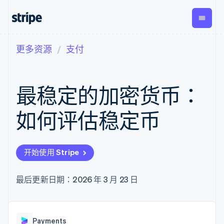
更多资源
支付
按企业阶段
文档
学习
支付
营收
资金管
平台
理
易市
大型企业
Stripe 文档
博客
Payments
Billing
初创企业
API 参考文档
客户案例
最稳定的加密货币：
在线支付
经常性收入
Global
Conn
库与 SDK
指南
Managed
Metronome
Payouts
Stripe Apps
Payments
按用量计费
平台
如何评估稳定币
备案商家解决
Subscriptions
向第三
按应用场景
方案
方打款
支持
订阅管理
Payment links
Crypto
指南
智能体商务
Invoicing
钱包、
加密货币
获取支持
无代码支付
一次性或定期
开始使用 Stripe
稳定币
电子商务
接受线上付款
托管支持方案
Checkout
账单
发行和
嵌入式金融
实施预置结账流程
专业服务
预构建支付界
Tax
发卡基
财务自动化
构建平台或交易市场
最后更新日期：2026 年 3 月 23 日
面
销售税和增值
础设施
全球化企业
管理订阅
Elements
税自动化
应用内支付
提供按用量计费
灵活的 UI 组件
Revenue
交易市场
发行稳定币支持的支付卡
支付方式
Recognition
公司
资金管理
通过智能体配置和管理服
支持 125 种以
会计自动化
Payments
平台
务