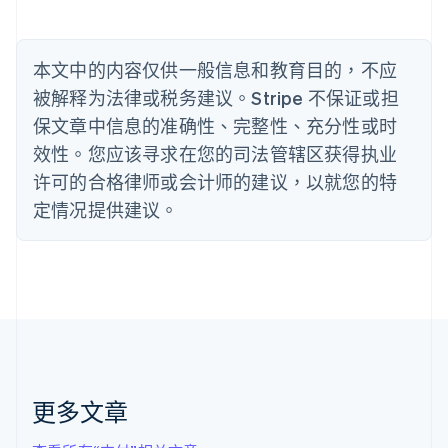
Nederlands
Français
Deutsch
English
波兰
English
丹麦
本文中的内容仅供一般信息和教育目的，不应
English
被解释为法律或税务建议。Stripe 不保证或担
德国
保文章中信息的准确性、完整性、充分性或时
Deutsch
English
法国
效性。您应该寻求在您的司法管辖区获得执业
Français
English
许可的合格律师或会计师的建议，以就您的特
芬兰
定情况提供建议。
English
Svenska
荷兰
Nederlands
English
加拿大
English
Français
捷克
English
克罗地亚
English
Italiano
拉脱维亚
更多文章
English
立陶宛