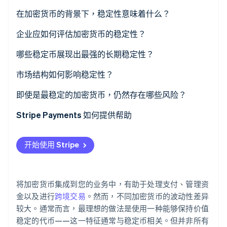
在加密货币的背景下，稳定性意味着什么？
Stripe Sessions 2026
企业应如何评估加密货币的稳定性？
了解 Stripe 如何为 AI 构建经济基础设施。
立即观看
锚定可靠性
哪些稳定币展现出最强的长期稳定性？
USDC
储备金质量与透明度
市场结构如何影响稳定性？
USDT
监管合规
兑换机制确保锚定的真实性
即使是最稳定的加密货币，仍然存在哪些风险？
DAI
流动性与交易所支持
套利机制承担日常维护工作
Stripe Payments 如何提供帮助
技术复原力
流动性为价格提供缓冲
开始使用 Stripe
将加密货币集成到您的业务中，有助于处理支付、管理资
金以及进行
跨境交易
。然而，不同加密货币的波动性差异
较大。通常而言，最理想的做法是使用一种能够保持价值
稳定的代币——这一特征通常与稳定币相关。但并非所有