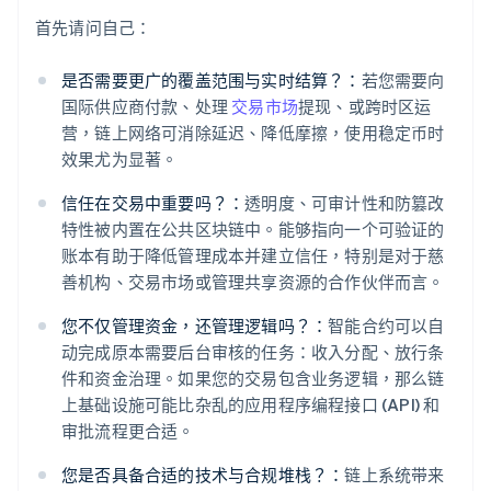
首先请问自己：
是否需要更广的覆盖范围与实时结算？：
若您需要向
国际供应商付款、处理
交易市场
提现、或跨时区运
营，链上网络可消除延迟、降低摩擦，使用稳定币时
效果尤为显著。
信任在交易中重要吗？：
透明度、可审计性和防篡改
特性被内置在公共区块链中。能够指向一个可验证的
账本有助于降低管理成本并建立信任，特别是对于慈
善机构、交易市场或管理共享资源的合作伙伴而言。
您不仅管理资金，还管理逻辑吗？：
智能合约可以自
动完成原本需要后台审核的任务：收入分配、放行条
件和资金治理。如果您的交易包含业务逻辑，那么链
上基础设施可能比杂乱的应用程序编程接口 (API) 和
审批流程更合适。
您是否具备合适的技术与合规堆栈？：
链上系统带来