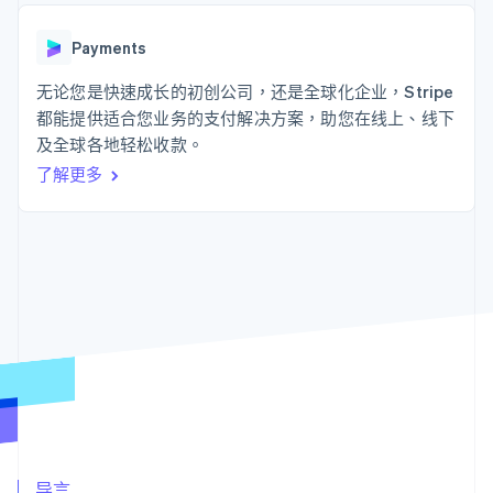
上
Stripe Sigma
产品路线图
SaaS
自定义报告
Authorization
Sessions 年度大会
Boost
Data Pipeline
Payments
招聘
支付成功率优
数据同步
资讯中心
化
资源
无论您是快速成长的初创公司，还是全球化企业，Stripe
Stripe Press
Link
按行业
都能提供适合您业务的支付解决方案，助您在线上、线下
加速结账
应用集成
及全球各地轻松收款。
AI 企业
代码示例
创作者经济
开发者博客
联系
了解更多
游戏
API 状态
酒店、旅游与休闲
联系销售
更多
保险
成为合作伙伴
Product roadmap
媒体与娱乐
了解未来规划
非营利组织
专业服务
Radar
公共部门
欺诈防范
零售
Atlas
初创企业注册
Climate
生态系统
碳移除
合作伙伴
Stripe App Marketplace
导言