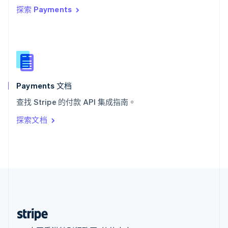
探索 Payments
西班牙
Español
English
新加坡
English
简体中文
新西兰
English
匈牙利
English
Payments 文档
意大利
查找 Stripe 的付款 API 集成指南。
Italiano
English
印度
探索文档
English
英国
English
直布罗陀
English
中国内地
简体中文
English
中国香港特别行政区
English
简体中文