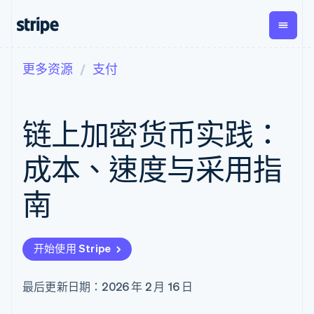
更多资源
支付
按企业阶段
文档
学习
支付
营收
资金管
平台
理
易市
大型企业
Stripe 文档
博客
Payments
Billing
初创企业
API 参考文档
客户案例
链上加密货币实践：
在线支付
经常性收入
Global
Conn
库与 SDK
指南
Managed
Metronome
Payouts
Stripe Apps
Payments
按用量计费
平台
成本、速度与采用指
备案商家解决
Subscriptions
向第三
按应用场景
方案
方打款
支持
订阅管理
Payment links
Crypto
南
指南
智能体商务
Invoicing
钱包、
加密货币
获取支持
无代码支付
一次性或定期
稳定币
电子商务
接受线上付款
托管支持方案
Checkout
账单
发行和
嵌入式金融
实施预置结账流程
专业服务
预构建支付界
Tax
发卡基
开始使用 Stripe
财务自动化
构建平台或交易市场
面
销售税和增值
础设施
全球化企业
管理订阅
Elements
税自动化
应用内支付
提供按用量计费
灵活的 UI 组件
Revenue
最后更新日期：2026 年 2 月 16 日
交易市场
发行稳定币支持的支付卡
支付方式
Recognition
公司
资金管理
通过智能体配置和管理服
支持 125 种以
会计自动化
平台
务