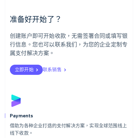
English
Español
简体中文
墨西哥
Español
English
准备好开始了？
挪威
English
葡萄牙
创建账户即可开始收款，无需签署合同或填写银
Português
English
行信息。您也可以联系我们，为您的企业定制专
日本
日本語
English
属支付解决方案。
瑞典
Svenska
English
瑞士
立即开始
联系销售
Deutsch
Français
Italiano
English
塞浦路斯
English
斯洛伐克
English
斯洛文尼亚
English
Italiano
Payments
泰国
ไทย
English
借助为各种企业打造的支付解决方案，实现全球范围线上
希腊
线下收款。
English