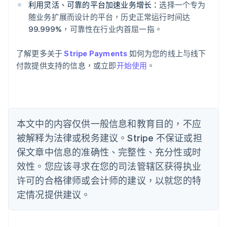
English
利用灵活、可靠的平台加速业务增长：
选择一个专为
奥地利
随业务扩展而设计的平台，历史正常运行时间达
Deutsch
English
99.999%，可靠性在行业内首屈一指。
澳大利亚
English
巴西
了解更多关于
Stripe Payments
如何为您的线上与线下
Português
English
付款提供支持的信息，或立即
开始使用
。
保加利亚
English
比利时
Nederlands
Français
Deutsch
English
波兰
本文中的内容仅供一般信息和教育目的，不应
English
丹麦
被解释为法律或税务建议。Stripe 不保证或担
English
保文章中信息的准确性、完整性、充分性或时
德国
效性。您应该寻求在您的司法管辖区获得执业
Deutsch
English
法国
许可的合格律师或会计师的建议，以就您的特
Français
English
定情况提供建议。
芬兰
English
Svenska
荷兰