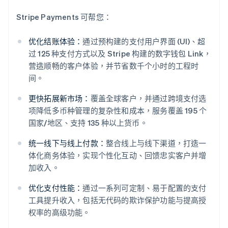
Stripe Payments 可帮您：
优化结账体验：
通过预构建的支付用户界面 (UI)、超
过 125 种支付方式以及 Stripe 构建的数字钱包 Link，
营造顺畅的客户体验，并节省数千个小时的工程时
间。
更快拓展新市场：
覆盖全球客户，并通过跨境支付选
项降低多币种管理的复杂性和成本，服务覆盖 195 个
国家/地区、支持 135 种以上货币。
统一线下与线上付款：
整合线上与线下渠道，打造一
体化商务体验，实现个性化互动、回馈忠实客户并增
加收入。
阿联酋
优化支付性能：
通过一系列可定制、易于配置的支付
English
爱尔兰
工具提升收入，包括无代码的欺诈保护功能与提高授
English
权率的高级功能。
爱沙尼亚