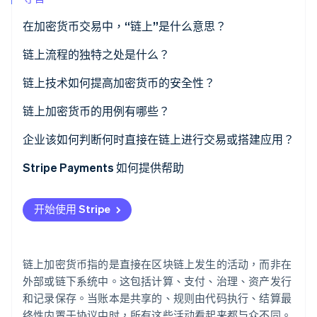
在加密货币交易中，“链上”是什么意思？
Stripe Sessions 2026
了解 Stripe 如何为 AI 构建经济基础设施。
链上流程的独特之处是什么？
立即观看
规则如何执行
链上技术如何提高加密货币的安全性？
更快结算
密码密钥
链上加密货币的用例有哪些？
不同的收费结构
共识
支付
企业该如何判断何时直接在链上进行交易或搭建应用？
统一可信数据源
抗篡改
治理
Stripe Payments 如何提供帮助
智能合约
资产管理
开始使用 Stripe
链上加密货币指的是直接在区块链上发生的活动，而非在
外部或链下系统中。这包括计算、支付、治理、资产发行
和记录保存。当账本是共享的、规则由代码执行、结算最
终性内置于协议中时，所有这些活动看起来都与众不同。