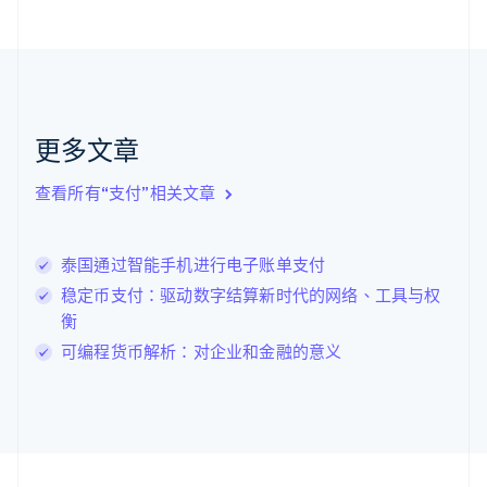
Nederlands
English
加拿大
English
Français
捷克
English
克罗地亚
English
Italiano
更多文章
拉脱维亚
English
查看所有“支付”相关文章
立陶宛
English
列支敦士登
泰国通过智能手机进行电子账单支付
Deutsch
English
卢森堡
稳定币支付：驱动数字结算新时代的网络、工具与权
Français
Deutsch
English
衡
罗马尼亚
可编程货币解析：对企业和金融的意义
English
马尔他
English
马来西亚
English
简体中文
美国