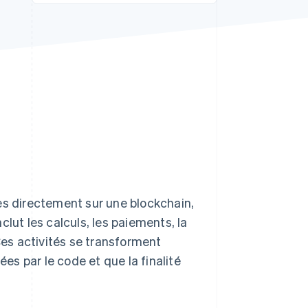
Stripe Sessions 2026
Découvrez comment
Stripe construit
l’infrastructure
économique de l’IA.
Regarder la vidéo
es directement sur une blockchain,
lut les calculs, les paiements, la
Ces activités se transforment
ées par le code et que la finalité