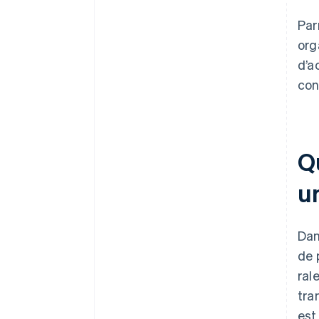
Par
org
d’a
con
Q
u
Dan
de 
ral
tra
est