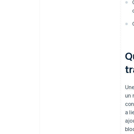
Qu
t
Une
un 
con
a l
ajo
blo