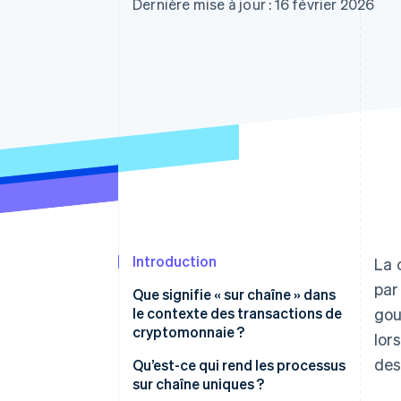
Authorization Boost
Dernière mise à jour : 16 février 2026
Acceptation optimisée
Link
Paiements accélérés
Financial Connections
Comptes financiers associés
Introduction
La 
par
Que signifie « sur chaîne » dans
le contexte des transactions de
gou
cryptomonnaie ?
lor
des
Qu’est-ce qui rend les processus
sur chaîne uniques ?