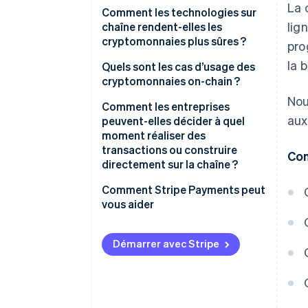
La 
Comment les règles sont
Comment les technologies sur
lig
appliquées
chaîne rendent-elles les
cryptomonnaies plus sûres ?
pro
Un règlement plus rapide
la 
Clés cryptographiques
Quels sont les cas d’usage des
Différentes structures
cryptomonnaies on-chain ?
tarifaires
Consensus
Nou
Paiements
Comment les entreprises
Une source de vérité partagée
Résistance à l’altération
aux
peuvent-elles décider à quel
Gouvernance
moment réaliser des
Contrats intelligents
transactions ou construire
Con
Gestion d’actifs
directement sur la chaîne ?
Comment Stripe Payments peut
vous aider
Démarrer avec Stripe