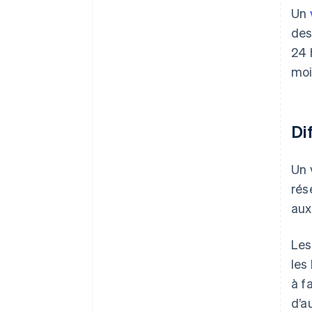
Un
des
24 
moi
Di
Un 
rés
aux
Les
les
à f
d’a