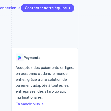
onnexion
Contacter notre équipe
Ressources
Écosystème
Contact
t marketplaces
Plus
Intégrations d'applications
Partenaires
Contacter notre équipe
Product roadmap
elle
Exemples de code
Stripe App Marketplace
Devenir partenaire
Découvrez les prochaines
r les
Blog des développeurs
évolutions
rs
État de l'API
 platforms
Radar
ciers intégrés
Payments
Prévention de la fraude
ratif
es et virtuelles
Atlas
Acceptez des paiements en ligne,
Constitution de start-up
en personne et dans le monde
Climate
entier, grâce à une solution de
Élimination du carbone
paiement adaptée à toutes les
Identity
entreprises, des start-up aux
Vérification de l'identité
multinationales.
En savoir plus