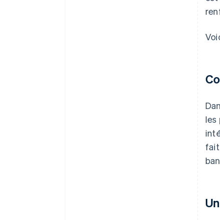
ren
Voi
Co
Dan
les
int
fai
ban
Un