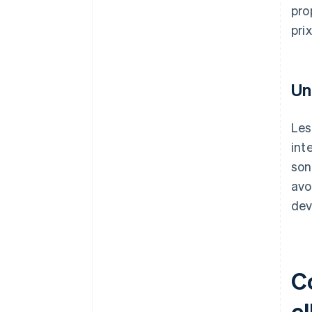
pro
prix
Un
Les
int
son
avo
dev
C
el