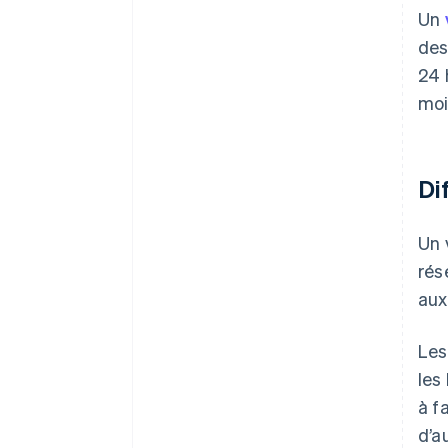
Un
des
24 
moi
Di
Un 
rés
aux
Les
les
à f
d’a