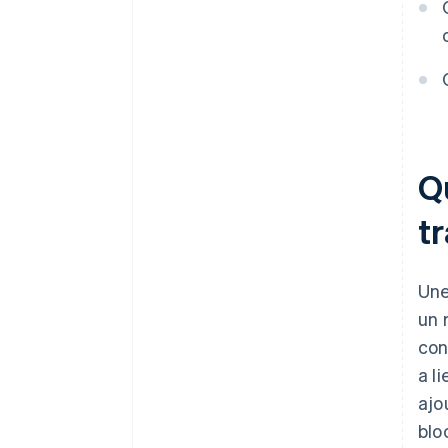
Qu
t
Une
un 
con
a l
ajo
blo