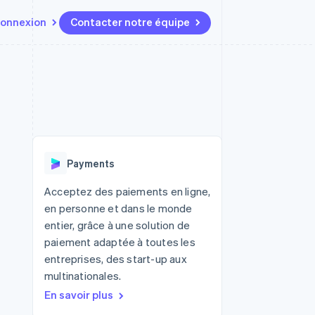
onnexion
Contacter notre équipe
Ressources
Écosystème
Contact
t marketplaces
Plus
Intégrations d'applications
Partenaires
Contacter notre équipe
Product roadmap
elle
Exemples de code
Stripe App Marketplace
Devenir partenaire
Découvrez les prochaines
r les
Blog des développeurs
évolutions
rs
État de l'API
Radar
Payments
Prévention de la fraude
ratif
Atlas
Acceptez des paiements en ligne,
Constitution de start-up
en personne et dans le monde
Climate
entier, grâce à une solution de
Élimination du carbone
paiement adaptée à toutes les
Identity
entreprises, des start-up aux
Vérification de l'identité
multinationales.
En savoir plus