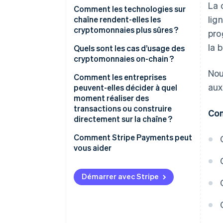
La 
Comment les règles sont
Comment les technologies sur
lig
appliquées
chaîne rendent-elles les
cryptomonnaies plus sûres ?
pro
Un règlement plus rapide
la 
Clés cryptographiques
Quels sont les cas d’usage des
Différentes structures
cryptomonnaies on-chain ?
tarifaires
Consensus
Nou
Paiements
Comment les entreprises
Une source de vérité partagée
Résistance à l’altération
aux
peuvent-elles décider à quel
Gouvernance
moment réaliser des
Contrats intelligents
transactions ou construire
Con
Gestion d’actifs
directement sur la chaîne ?
Comment Stripe Payments peut
vous aider
Démarrer avec Stripe