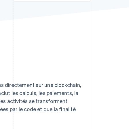
Stripe Sessions 2026
Découvrez comment
Stripe construit
l’infrastructure
économique de l’IA.
Regarder la vidéo
es directement sur une blockchain,
lut les calculs, les paiements, la
Ces activités se transforment
ées par le code et que la finalité