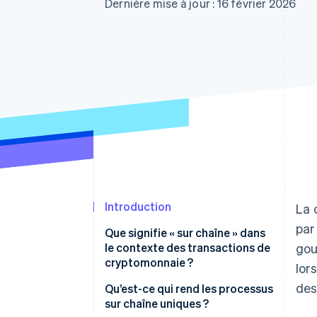
Authorization Boost
Dernière mise à jour : 16 février 2026
Acceptation optimisée
Link
Paiements accélérés
Financial Connections
Comptes financiers associés
Introduction
La 
par
Que signifie « sur chaîne » dans
le contexte des transactions de
gou
cryptomonnaie ?
lor
des
Qu’est-ce qui rend les processus
sur chaîne uniques ?