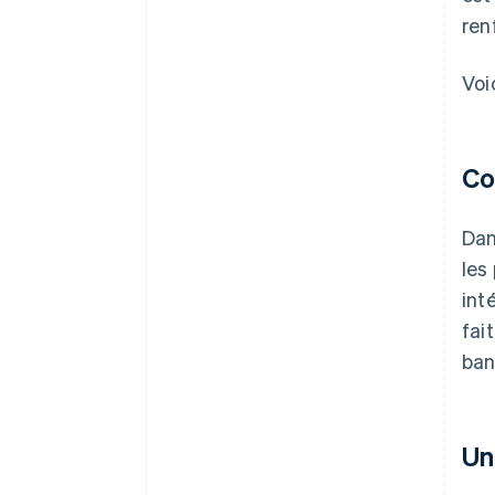
ren
Voi
Co
Dan
les
int
fai
ban
Un