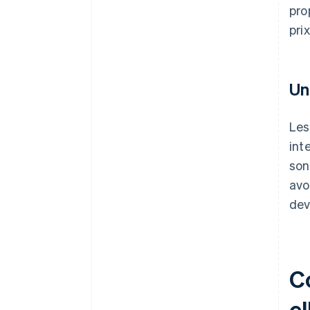
pro
prix
Un
Les
int
son
avo
dev
C
el