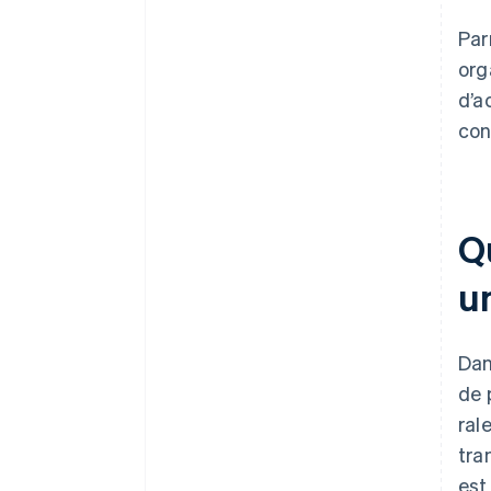
Par
org
d’a
con
Q
u
Dan
de 
ral
tra
est