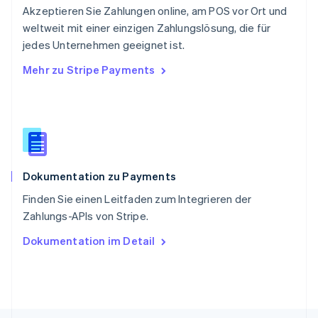
Akzeptieren Sie Zahlungen online, am POS vor Ort und
Singapur
English
简体中文
weltweit mit einer einzigen Zahlungslösung, die für
Slowakei
jedes Unternehmen geeignet ist.
English
Mehr zu Stripe Payments
Slowenien
English
Italiano
Sonderverwaltungsregion Hongkong,
China
English
简体中文
Spanien
Español
English
Dokumentation zu Payments
Thailand
ไทย
English
Finden Sie einen Leitfaden zum Integrieren der
Tschechische Republik
Zahlungs-APIs von Stripe.
English
Ungarn
Dokumentation im Detail
English
Vereinigte Arabische Emirate
English
Vereinigte Staaten
English
Español
简体中文