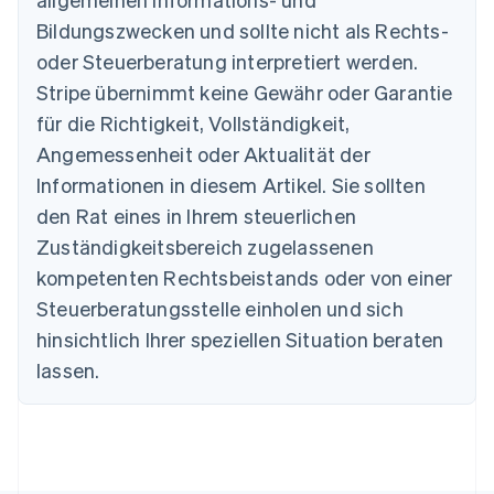
English
Belgien
Bildungszwecken und sollte nicht als Rechts-
Nederlands
Français
Deutsch
English
oder Steuerberatung interpretiert werden.
Brasilien
Stripe übernimmt keine Gewähr oder Garantie
Português
English
Bulgarien
für die Richtigkeit, Vollständigkeit,
English
Angemessenheit oder Aktualität der
Dänemark
Informationen in diesem Artikel. Sie sollten
English
Deutschland
den Rat eines in Ihrem steuerlichen
Deutsch
English
Zuständigkeitsbereich zugelassenen
Estland
English
kompetenten Rechtsbeistands oder von einer
Festlandchina
Steuerberatungsstelle einholen und sich
简体中文
English
Finnland
hinsichtlich Ihrer speziellen Situation beraten
English
Svenska
lassen.
Frankreich
Français
English
Gibraltar
English
Griechenland
English