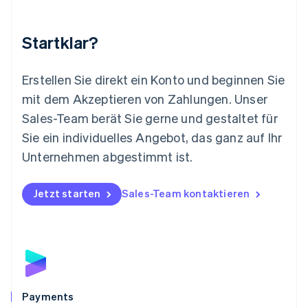
Malta
English
Startklar?
Mexiko
Español
English
Neuseeland
Erstellen Sie direkt ein Konto und beginnen Sie
English
mit dem Akzeptieren von Zahlungen. Unser
Niederlande
Nederlands
English
Sales-Team berät Sie gerne und gestaltet für
Norwegen
Sie ein individuelles Angebot, das ganz auf Ihr
English
Österreich
Unternehmen abgestimmt ist.
Deutsch
English
Polen
Jetzt starten
Sales-Team kontaktieren
English
Portugal
Português
English
Rumänien
English
Schweden
Svenska
English
Schweiz
Payments
Deutsch
Français
Italiano
English