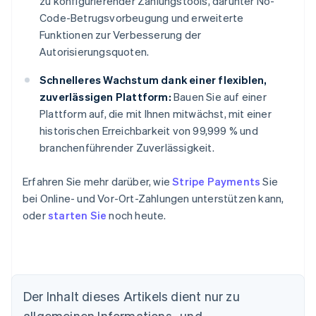
zu konfigurierender Zahlungstools, darunter No-
Code-Betrugsvorbeugung und erweiterte
Funktionen zur Verbesserung der
Autorisierungsquoten.
Schnelleres Wachstum dank einer flexiblen,
zuverlässigen Plattform:
Bauen Sie auf einer
Plattform auf, die mit Ihnen mitwächst, mit einer
historischen Erreichbarkeit von 99,999 % und
branchenführender Zuverlässigkeit.
Erfahren Sie mehr darüber, wie
Stripe Payments
Sie
bei Online- und Vor-Ort-Zahlungen unterstützen kann,
oder
starten Sie
noch heute.
Der Inhalt dieses Artikels dient nur zu
Australien
allgemeinen Informations- und