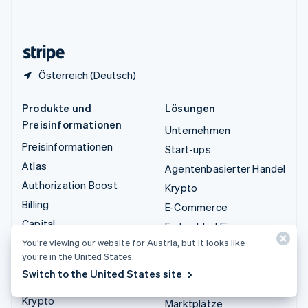
Vereinigtes Königreich
English
Zypern
English
Österreich (Deutsch)
Produkte und
Lösungen
Preisinformationen
Unternehmen
Preisinformationen
Start-ups
Atlas
Agentenbasierter Handel
Authorization Boost
Krypto
Billing
E-Commerce
Capital
Embedded Finance
Checkout
You’re viewing our website for Austria, but it looks like
Finanzautomatisierung
you’re in the United States.
Climate
Globale Unternehmen
Switch to the United States site
Connect
In-App-Zahlungen
Krypto
Marktplätze