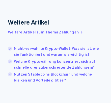
Indien
English
Irland
Weitere Artikel
English
Italien
Italiano
English
Weitere Artikel zum Thema Zahlungen
Japan
日本語
English
Kanada
Nicht-verwahrte Krypto-Wallet: Was sie ist, wie
English
Français
sie funktioniert und warum sie wichtig ist
Kroatien
English
Italiano
Welche Kryptowährung konzentriert sich auf
Lettland
schnelle grenzüberschreitende Zahlungen?
English
Nutzen Stablecoins Blockchain und welche
Liechtenstein
Risiken und Vorteile gibt es?
Deutsch
English
Litauen
English
Luxemburg
Français
Deutsch
English
Malaysia
English
简体中文