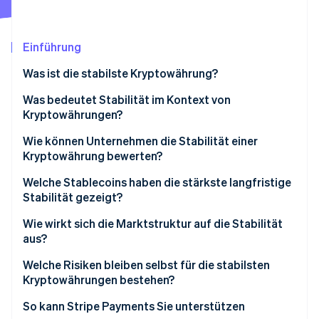
Betrugsprävention
Ecosystem
Atlas
Start-up-Gründung
Partner
Einführung
Stripe App-Marktplatz
Climate
Was ist die stabilste Kryptowährung?
CO₂-Entnahme
Identity
Was bedeutet Stabilität im Kontext von
Online-Identitätsprüfung
Kryptowährungen?
Wie können Unternehmen die Stabilität einer
Kryptowährung bewerten?
Zuverlässigkeit der Bindung
Welche Stablecoins haben die stärkste langfristige
Stripe-Sessions 2026
Stabilität gezeigt?
Erfahren Sie, wie Stripe Lösungen für die Wirts
Qualität und Transparenz der Reserven
Jetzt ansehen
USDC
Wie wirkt sich die Marktstruktur auf die Stabilität
Regulatorische Haltung
aus?
USDT
Liquidität und Börsenunterstützung
Einlösungen halten die Bindung aufrecht
Welche Risiken bleiben selbst für die stabilsten
DAI
Kryptowährungen bestehen?
Technische Widerstandsfähigkeit
Arbitrage erledigt die tägliche Arbeit
So kann Stripe Payments Sie unterstützen
Liquidität ist das Polster