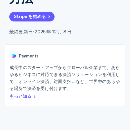
Recognition
ポーネント
SaaS
従量課金請求を提供
決済手段
製品ロードマップ
ステーブルコイン担保型
会計管理の
125 以上の決
Sessions 年次カンファ
のカードを発行
Stripe を始める
自動化
済手段を利用
レンス
エージェントによるサー
Stripe
可能
Terminal
採用情報
ビスのプロビジョニング
Sigma
業種別
対面支払い
ニュースルーム
と管理
最終更新日: 2025 年 12 月 8 日
カスタムレ
Authorization
Stripe Press
ポート
Boost
AI 企業
Data
決済成功率の
クリエイターエコノミ―
Pipeline
最適化
ゲーム
リソース
データの同
Link
ホスピタリティ、旅行、
Payments
お問い合わせ
期
スピーディー
レジャー
な決済
保険
アプリへの導入
成長中のスタートアップからグローバル企業まで、あら
営業にお問い合わせ
メディアおよびエンター
コードサンプル
パートナーになる
ゆるビジネスに対応できる決済ソリューションを利用し
テインメント
開発者のブログ
て、オンライン決済、対面支払いなど、世界中のあらゆ
非営利団体
API ステータス
プロフェッショナルサー
る場所で決済を受け付けます。
その他
ビス
もっと知る
Product roadmap
パブリックセクター
今後の予定を確認
小売業
Radar
不正防止
エコシステム
Atlas
スタートアップの企業設立