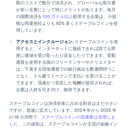
限のコストで数分で決済され、グローバルな取引量
が多い企業にとって特にメリットがあります。毎月
の国際決済を
100 万ドル以上
処理する企業は、小規
模な同業他社よりも 92% 多くステーブルコインを使
用しています。
アクセスとインクルージョン:
ステーブルコインを使
用すると、インターネットに接続できれば誰でも即
座に価値を受け取ったり送金したりできます。変動
通貨を使用する国のフリーランサーやクリエイター
は、下落する現地通貨での銀行振込を数週間待つこ
となく、ドル建てトークンで支払いを受けることが
できます。迅速かつ安定した報酬が提供されれば、
企業は人材を引き付け、維持できます。
ステーブルコインは決済全体に占める割合はまだ小さい
ですが、急速に拡大しています。2024 年から 2025 年
の 18 カ月間で、
ステーブルコインの流通量は倍増しま
した
。この成長は、ステーブルコインが主流の金融イン