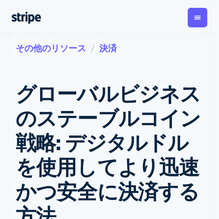
その他のリソース
決済
企業規模別
ドキュメント
学ぶ
支払い
収益
資金管
プラッ
理
フォー
大企業向け
Stripe のドキュメント
ブログ
とマー
Payments
Billing
スタートアップ向け
API リファレンス
導入事例
グローバルビジネス
オンライン決
経常収益
ットプ
Global
ライブラリと SDK
ガイド
済
Metronome
Payouts
イス
Stripe Apps
Managed
のステーブルコイン
従量課金
Payments
第三者
Connec
ユースケース別
マーチャント
サブスクリ
への入
サポート
プション
オブレコード
金
戦略: デジタルドル
プラッ
ガイド
エージェンティックコマ
サブスクリ
ソリューショ
Payment links
フォー
ース
サポートに問い合わせる
プションの
ン
決済の
E コマース / ECサイト
オンライン決済を受け付
管理サポートプラン
コーディング
管理
Invoicing
を使用してより迅速
築
埋込型金融
け
プロフェッショナルサー
1 回限りまた
不要の決済ペ
請求・財務関連
構築済みの決済を実装
ビス
は継続
ージ
Checkout
かつ安全に決済する
グローバルビジネス
プラットフォームまたは
構築済み決済
Tax
アプリ内決済
マーケットプレイスを構
消費税と
UI
マーケットプレイス
築する
VAT の自動
Elements
方法
資金管理
サブスクリプションを管
柔軟な UI コン
計算
Revenue
会社
プラットフォーム
理