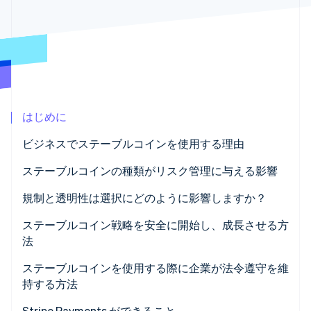
パートナー
Climate
Stripe App Marketplace
カーボンリムーバル
Identity
オンライン本人確認
はじめに
ビジネスでステーブルコインを使用する理由
Stripe Sessions 2026
Stripe が AI の経済インフラをどのように構築しているかを
ステーブルコインの種類がリスク管理に与える影響
ご覧ください。
こちらをご覧ください
法定通貨担保ステーブルコイン
規制と透明性は選択にどのように影響しますか？
コモディティ担保ステーブルコイン
信頼を高める明確なルール
ステーブルコイン戦略を安全に開始し、成長させる方
法
暗号資産担保ステーブルコイン
信頼のシグナルとしてのリザーブ品質
ステーブルコインを使用する際に企業が法令遵守を維
アルゴリズムステーブルコイン
規制の連携と評判
持する方法
法令遵守の準備
現金と同じガバナンスを適用する
Stripe Payments ができること