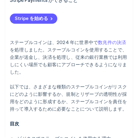
流動性と換算の計画
Stripe を始める
透明性の高いレポーティングを維持する
ステーブルコインフローを電信送金と同じ厳格さで処
ステーブルコインは、2024 年に世界中で
数兆件の決済
理する
を処理しました。ステーブルコインを使用することで、
コンティンジェンシープランの作成
企業が送金し、決済を処理し、従来の銀行業務では利用
しにくい場所でも顧客にアプローチできるようになりま
した。
以下では、さまざまな種類のステーブルコインがリスク
にどのように影響するか、規制とリザーブの透明性が採
用をどのように形成するか、ステーブルコインを責任を
持って導入するために必要なことについて説明します。
目次