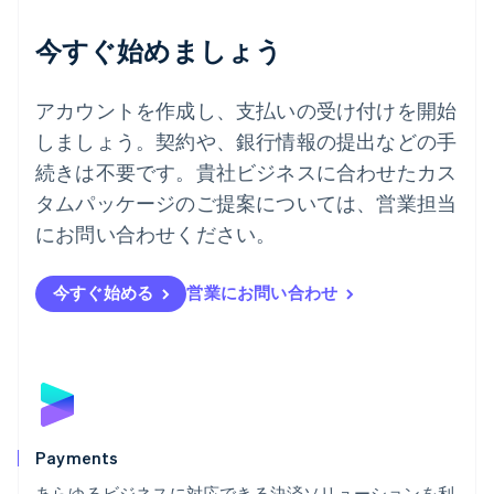
English
デンマーク
今すぐ始めましょう
English
ドイツ
Deutsch
English
アカウントを作成し、支払いの受け付けを開始
ニュージーランド
しましょう。契約や、銀行情報の提出などの手
English
ノルウェー
続きは不要です。貴社ビジネスに合わせたカス
English
タムパッケージのご提案については、営業担当
ハンガリー
にお問い合わせください。
English
フィンランド
English
Svenska
今すぐ始める
営業にお問い合わせ
ブラジル
Português
English
フランス
Français
English
ブルガリア
English
ベルギー
Nederlands
Français
Deutsch
English
Payments
ポーランド
あらゆるビジネスに対応できる決済ソリューションを利