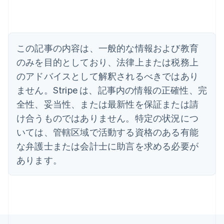
English
アメリカ
English
Español
简体中文
アラブ首長国連邦
この記事の内容は、一般的な情報および教育
English
イギリス
のみを目的としており、法律上または税務上
English
のアドバイスとして解釈されるべきではあり
イタリア
Italiano
English
ません。Stripe は、記事内の情報の正確性、完
インド
全性、妥当性、または最新性を保証または請
English
エストニア
け合うものではありません。特定の状況につ
English
いては、管轄区域で活動する資格のある有能
オーストラリア
な弁護士または会計士に助言を求める必要が
English
オーストリア
あります。
Deutsch
English
オランダ
Nederlands
English
カナダ
English
Français
キプロス