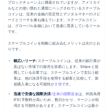
ブロックチェーン上に構築されていますが、アメリカド
ルなどの使い慣れた通貨にペッグされているステーブル
コインは、従来の金融の安定性とデジタルマネーのスピ
ードとリーチを兼ね備えています。ステーブルコイン
は、グローバル金融において急速に普及しているツール
です。
ステーブルコインを戦略に組み込むメリットは次のとお
りです。
幅広いリーチ:
ステーブルコインは、従来の銀行業が
及ばない市場での販売を容易にします。Stripe と提
携している企業では、ステーブルコインで支払う顧
客は、他の決済手段を使用する顧客と比較して、新
規購入者になる可能性が
2 倍
です。
迅速で安価な国際決済:
従来の国際送金
は、外国為替
(FX) 手数料が高いため、数日かかり、マージンが枯
渇する可能性があります。ステーブルコインは最小