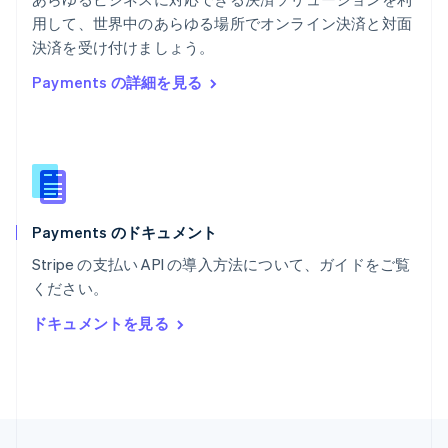
English
用して、世界中のあらゆる場所でオンライン決済と対面
ポルトガル
Português
English
決済を受け付けましょう。
マルタ
Payments の詳細を見る
English
マレーシア
English
简体中文
メキシコ
Español
English
ラトビア
English
Payments のドキュメント
リトアニア
English
Stripe の支払い API の導入方法について、ガイドをご覧
リヒテンシュタイン
ください。
Deutsch
English
ルーマニア
ドキュメントを見る
English
ルクセンブルグ
Français
Deutsch
English
中国香港特別行政区
English
简体中文
中国本土