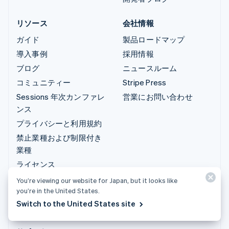
リソース
会社情報
ガイド
製品ロードマップ
導入事例
採用情報
ブログ
ニュースルーム
コミュニティー
Stripe Press
Sessions 年次カンファレ
営業にお問い合わせ
ンス
プライバシーと利用規約
禁止業種および制限付き
業種
ライセンス
サイトマップ
You’re viewing our website for Japan, but it looks like
you’re in the United States.
クッキーの設定
Switch to the United States site
その他のリソース