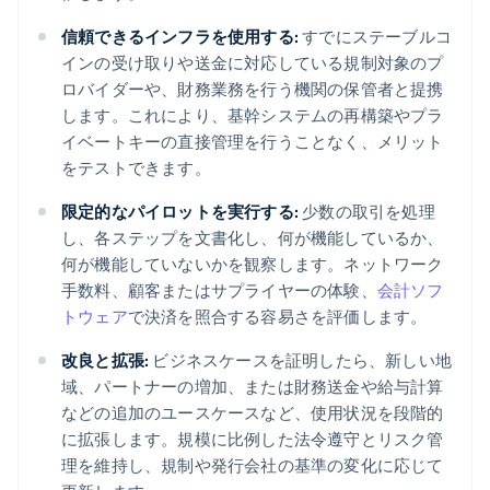
信頼できるインフラを使用する:
すでにステーブルコ
インの受け取りや送金に対応している規制対象のプ
ロバイダーや、財務業務を行う機関の保管者と提携
します。これにより、基幹システムの再構築やプラ
イベートキーの直接管理を行うことなく、メリット
をテストできます。
限定的なパイロットを実行する:
少数の取引を処理
し、各ステップを文書化し、何が機能しているか、
何が機能していないかを観察します。ネットワーク
手数料、顧客またはサプライヤーの体験、
会計ソフ
トウェア
で決済を照合する容易さを評価します。
改良と拡張:
ビジネスケースを証明したら、新しい地
域、パートナーの増加、または財務送金や給与計算
などの追加のユースケースなど、使用状況を段階的
に拡張します。規模に比例した法令遵守とリスク管
理を維持し、規制や発行会社の基準の変化に応じて