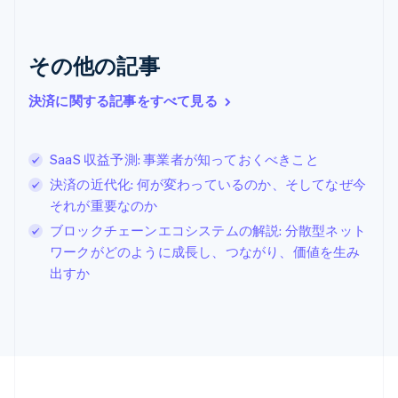
English
ギリシア
English
その他の記事
クロアチア
English
Italiano
ジブラルタル
決済に関する記事をすべて見る
English
シンガポール
English
简体中文
SaaS 収益予測: 事業者が知っておくべきこと
スイス
決済の近代化: 何が変わっているのか、そしてなぜ今
Deutsch
Français
Italiano
English
それが重要なのか
スウェーデン
Svenska
English
ブロックチェーンエコシステムの解説: 分散型ネット
スペイン
ワークがどのように成長し、つながり、価値を生み
Español
English
出すか
スロバキア
English
スロベニア
English
Italiano
タイ
ไทย
English
チェコ共和国