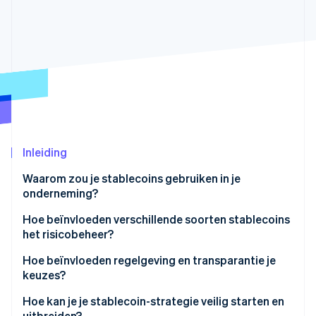
Oprichting van een start-up
Climate
Ecosysteem
CO₂-verwijdering
Partners
Identity
Stripe App Marketplace
Online identiteitsverificatie
Inleiding
Stripe Sessions 2026
Ontdek hoe Stripe de economische infrastructuu
Waarom zou je stablecoins gebruiken in je
Nu bekijken
onderneming?
Hoe beïnvloeden verschillende soorten stablecoins
het risicobeheer?
Door fiat ondersteunde stablecoins
Hoe beïnvloeden regelgeving en transparantie je
keuzes?
Door grondstoffen ondersteunde stablecoins
Duidelijkere regels om het vertrouwen te vergroten
Hoe kan je je stablecoin-strategie veilig starten en
Stablecoins met een onderpand van cryptovaluta
uitbreiden?