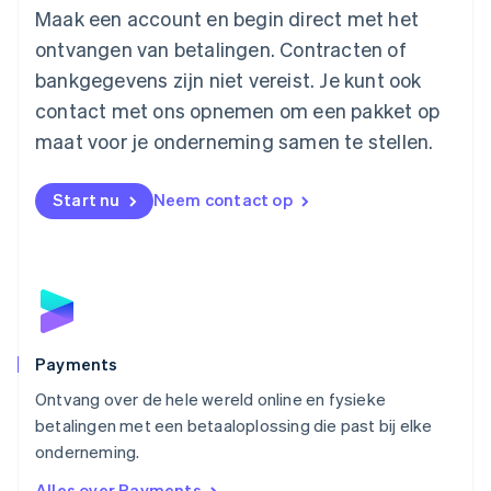
English
简体中文
Maak een account en begin direct met het
Malta
ontvangen van betalingen. Contracten of
English
Mexico
bankgegevens zijn niet vereist. Je kunt ook
Español
English
contact met ons opnemen om een pakket op
Nederland
maat voor je onderneming samen te stellen.
Nederlands
English
Nieuw-Zeeland
English
Start nu
Neem contact op
Noorwegen
English
Oostenrijk
Deutsch
English
Polen
English
Portugal
Português
English
Payments
Roemenië
Ontvang over de hele wereld online en fysieke
English
betalingen met een betaaloplossing die past bij elke
Singapore
English
简体中文
onderneming.
Slovenië
Alles over Payments