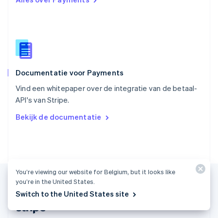
English
Italiano
Slowakije
English
Spanje
Español
English
Thailand
ไทย
English
Documentatie voor Payments
Tsjechië
English
Vind een whitepaper over de integratie van de betaal-
Vasteland van China
API's van Stripe.
简体中文
English
Verenigd Koninkrijk
Bekijk de documentatie
English
Verenigde Arabische Emiraten
English
Verenigde Staten
English
Español
简体中文
Zweden
You’re viewing our website for Belgium, but it looks like
Svenska
English
you’re in the United States.
Zwitserland
Switch to the United States site
Deutsch
Français
Italiano
English