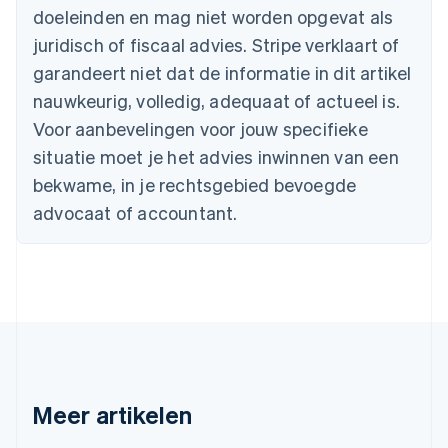
Português
English
doeleinden en mag niet worden opgevat als
Bulgarije
juridisch of fiscaal advies. Stripe verklaart of
English
Canada
garandeert niet dat de informatie in dit artikel
English
Français
nauwkeurig, volledig, adequaat of actueel is.
Cyprus
Voor aanbevelingen voor jouw specifieke
English
Denemarken
situatie moet je het advies inwinnen van een
English
bekwame, in je rechtsgebied bevoegde
Duitsland
advocaat of accountant.
Deutsch
English
Estland
English
Finland
English
Svenska
Frankrijk
Français
English
Gibraltar
English
Griekenland
Meer artikelen
English
Hongarije