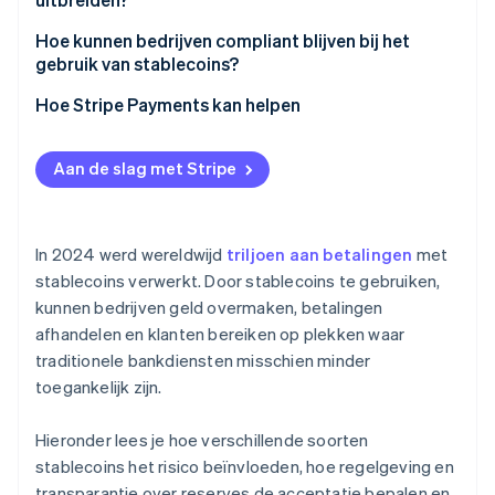
Kwaliteit van reserves als teken van vertrouwen
Algoritmische stablecoins
Hoe kunnen bedrijven compliant blijven bij het
Afstemming op regelgeving en reputatie
gebruik van stablecoins?
Klaar voor compliance
Pas hetzelfde beheer toe als voor contant geld
Hoe Stripe Payments kan helpen
Plan voor liquiditeit en conversie
Aan de slag met Stripe
Zorg voor transparante rapportage
Behandel stablecoin-stromen met dezelfde
strengheid als bankoverschrijvingen
In 2024 werd wereldwijd
triljoen aan betalingen
met
stablecoins verwerkt. Door stablecoins te gebruiken,
Stel een noodplan op
kunnen bedrijven geld overmaken, betalingen
afhandelen en klanten bereiken op plekken waar
traditionele bankdiensten misschien minder
toegankelijk zijn.
Hieronder lees je hoe verschillende soorten
stablecoins het risico beïnvloeden, hoe regelgeving en
transparantie over reserves de acceptatie bepalen en