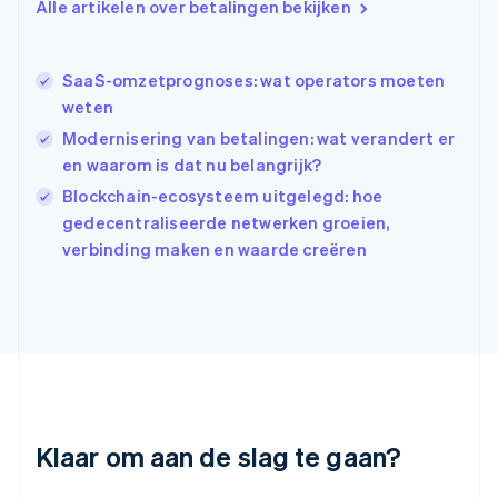
Alle artikelen over betalingen bekijken
English
Hongkong SAR, China
English
简体中文
Ierland
SaaS-omzetprognoses: wat operators moeten
English
weten
India
Modernisering van betalingen: wat verandert er
English
en waarom is dat nu belangrijk?
Italië
Italiano
English
Blockchain-ecosysteem uitgelegd: hoe
Japan
gedecentraliseerde netwerken groeien,
日本語
English
verbinding maken en waarde creëren
Kroatië
English
Italiano
Letland
English
Liechtenstein
Deutsch
English
Litouwen
English
Luxemburg
Klaar om aan de slag te gaan?
Français
Deutsch
English
Maleisië