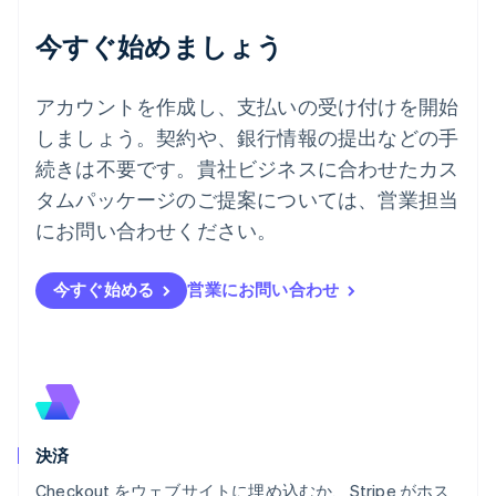
チェコ共和国
English
今すぐ始めましょう
デンマーク
English
ドイツ
アカウントを作成し、支払いの受け付けを開始
Deutsch
English
しましょう。契約や、銀行情報の提出などの手
ニュージーランド
続きは不要です。貴社ビジネスに合わせたカス
English
ノルウェー
タムパッケージのご提案については、営業担当
English
にお問い合わせください。
ハンガリー
English
フィンランド
今すぐ始める
営業にお問い合わせ
English
Svenska
ブラジル
Português
English
フランス
Français
English
ブルガリア
English
決済
ベルギー
Nederlands
Français
Deutsch
English
Checkout をウェブサイトに埋め込むか、Stripe がホス