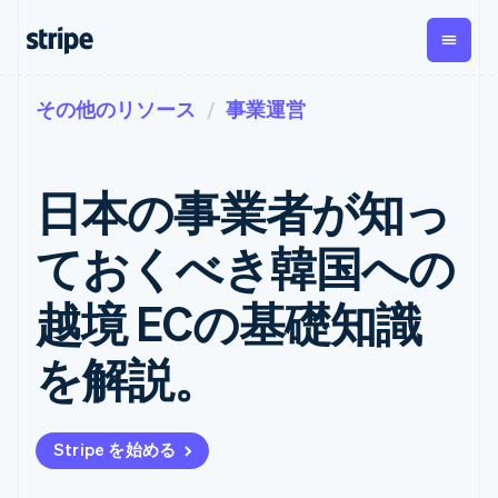
その他のリソース
事業運営
企業規模別
ドキュメント
学ぶ
支払い
収益
資金管
プラッ
理
フォー
大企業向け
Stripe のドキュメント
ブログ
とマー
Payments
Billing
スタートアップ向け
API リファレンス
導入事例
日本の事業者が知っ
オンライン決
経常収益
ットプ
Global
ライブラリと SDK
ガイド
済
Metronome
Payouts
イス
Stripe Apps
Managed
ておくべき韓国への
従量課金
Payments
第三者
Connec
ユースケース別
マーチャント
サブスクリ
への入
サポート
プション
オブレコード
金
越境 ECの基礎知識
プラッ
ガイド
エージェンティックコマ
サブスクリ
ソリューショ
Payment links
フォー
ース
サポートに問い合わせる
プションの
ン
決済の
E コマース / ECサイト
オンライン決済を受け付
管理サポートプラン
コーディング
管理
Invoicing
を解説。
築
埋込型金融
け
プロフェッショナルサー
1 回限りまた
不要の決済ペ
請求・財務関連
構築済みの決済を実装
ビス
は継続
ージ
Checkout
グローバルビジネス
プラットフォームまたは
構築済み決済
Tax
アプリ内決済
マーケットプレイスを構
消費税と
UI
Stripe を始める
マーケットプレイス
築する
VAT の自動
Elements
資金管理
サブスクリプションを管
柔軟な UI コン
計算
Revenue
会社
プラットフォーム
理