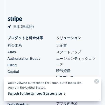
中国本土
简体中文
English
日本
日本語
English
日本 (日本語)
プロダクトと料金体系
ソリューション
料金体系
大企業
Atlas
スタートアップ
Authorization Boost
エージェンティックコマ
ース
Billing
暗号資産
Capital
E-コマース
Checkout
You’re viewing our website for Japan, but it looks like
埋込型金融
Climate
you’re in the United States.
財務の自動化
Connect
Switch to the United States site
グローバルビジネス
暗号資産
アプリ内決済
Data Pipeline