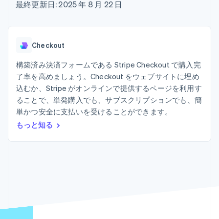
Recognition
ポーネント
最終更新日: 2025 年 8 月 22 日
SaaS
従量課金請求を提供
決済手段
製品ロードマップ
ステーブルコイン担保型
会計管理の
125 以上の決
Sessions 年次カンファ
のカードを発行
自動化
済手段を利用
レンス
エージェントによるサー
Stripe
可能
Terminal
採用情報
ビスのプロビジョニング
Checkout
Sigma
業種別
対面支払い
ニュースルーム
と管理
カスタムレ
Authorization
Stripe Press
構築済み決済フォームである Stripe Checkout で購入完
ポート
Boost
AI 企業
Data
決済成功率の
了率を高めましょう。Checkout をウェブサイトに埋め
クリエイターエコノミ―
Pipeline
最適化
ゲーム
込むか、Stripe がオンラインで提供するページを利用す
リソース
データの同
Link
ホスピタリティ、旅行、
お問い合わせ
ることで、単発購入でも、サブスクリプションでも、簡
期
スピーディー
レジャー
単かつ安全に支払いを受けることができます。
な決済
保険
アプリへの導入
営業にお問い合わせ
メディアおよびエンター
コードサンプル
パートナーになる
もっと知る
テインメント
開発者のブログ
非営利団体
API ステータス
プロフェッショナルサー
その他
ビス
Product roadmap
パブリックセクター
今後の予定を確認
小売業
Radar
不正防止
エコシステム
Atlas
スタートアップの企業設立