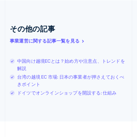
キプロス
English
ギリシア
English
その他の記事
クロアチア
English
Italiano
ジブラルタル
事業運営に関する記事一覧を見る
English
シンガポール
English
简体中文
中国向け越境ECとは？始め方や注意点、トレンドを
スイス
解説
Deutsch
Français
Italiano
English
台湾の越境 EC 市場: 日本の事業者が押さえておくべ
スウェーデン
Svenska
English
きポイント
スペイン
ドイツでオンラインショップを開設する: 仕組み
Español
English
スロバキア
English
スロベニア
English
Italiano
タイ
ไทย
English