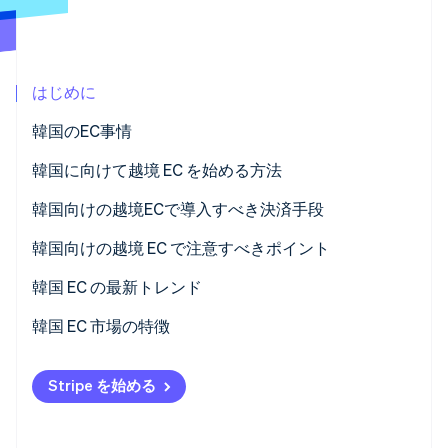
パートナー
Climate
Stripe App Marketplace
カーボンリムーバル
Identity
はじめに
オンライン本人確認
韓国のEC事情
日本との比較による韓国 EC 市場の基本情報
韓国に向けて越境 EC を始める方法
韓国の EC における特徴
自社 EC サイトを開設して韓国への越境 EC に参入
韓国向けの越境ECで導入すべき決済手段
Stripe Sessions 2026
Stripe が AI の経済インフラをどのように構築しているかを
韓国の主要な EC モール
韓国の E コマースサイトに出店する
韓国向けの越境 EC で注意すべきポイント
ご覧ください。
こちらをご覧ください
主流な検索エンジンは「NAVER」
韓国 EC の最新トレンド
韓国の法人格が必要な場合がある
MZ世代を対象としたさまざまな取り組み
韓国 EC 市場の特徴
越境 EC では販売できないアイテムがある
韓国ファッション・K ビューティーの海外進出
Stripe を始める