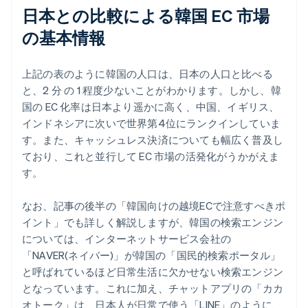
日本との比較による韓国 EC 市場
の基本情報
上記の表のように韓国の人口は、日本の人口と比べる
と、2 分 の 1 程度少ないことがわかります。しかし、韓
国の EC 化率は日本より遥かに高く、中国、イギリス、
インドネシアに次いで世界第4位にランクインしていま
す。また、キャッシュレス決済についても幅広く普及し
ており、これと並行して EC 市場の活発化がうかがえま
す。
なお、記事の後半の「韓国向けの越境ECで注意すべきポ
イント」でも詳しく解説しますが、韓国の検索エンジン
については、インターネットサービス会社の
「NAVER(ネイバー)」が韓国の「国民的検索ポータル」
と呼ばれているほど日常生活に欠かせない検索エンジン
となっています。これに加え、チャットアプリの「カカ
オトーク」は、日本人が日常で使う「LINE」のように、