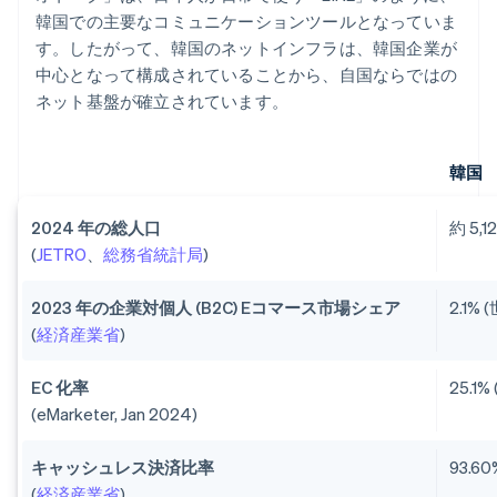
韓国での主要なコミュニケーションツールとなっていま
す。したがって、韓国のネットインフラは、韓国企業が
中心となって構成されていることから、自国ならではの
ネット基盤が確立されています。
韓国
2024 年の総人口
約 5,1
(
JETRO
、
総務省統計局
)
2023 年の企業対個人 (B2C) Eコマース市場シェア
2.1% 
(
経済産業省
)
EC 化率
25.1%
(eMarketer, Jan 2024)
キャッシュレス決済比率
93.60
(
経済産業省
)