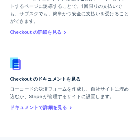
ポーランド
トするページに誘導することで、1 回限りの支払いで
English
も、サブスクでも、簡単かつ安全に支払いを受けること
ポルトガル
Português
English
ができます。
マルタ
Checkout の詳細を見る
English
マレーシア
English
简体中文
メキシコ
Español
English
ラトビア
English
Checkout のドキュメントを見る
リトアニア
English
ローコードの決済フォームを作成し、自社サイトに埋め
リヒテンシュタイン
込むか、Stripe が管理するサイトに設置します。
Deutsch
English
ルーマニア
ドキュメントで詳細を見る
English
ルクセンブルグ
Français
Deutsch
English
中国香港特別行政区
English
简体中文