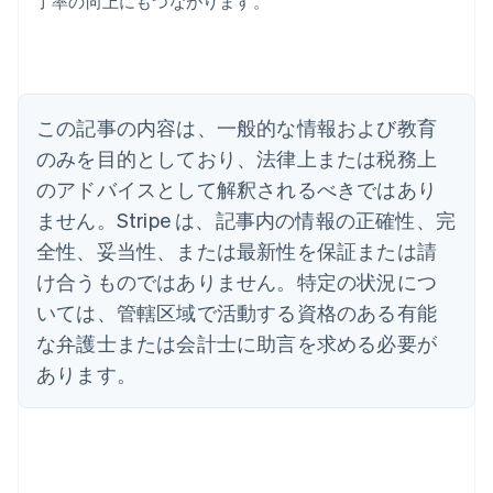
了率の向上にもつながります。
アイルランド
English
アメリカ
English
Español
简体中文
アラブ首長国連邦
この記事の内容は、一般的な情報および教育
English
イギリス
のみを目的としており、法律上または税務上
English
のアドバイスとして解釈されるべきではあり
イタリア
Italiano
English
ません。Stripe は、記事内の情報の正確性、完
インド
全性、妥当性、または最新性を保証または請
English
エストニア
け合うものではありません。特定の状況につ
English
いては、管轄区域で活動する資格のある有能
オーストラリア
な弁護士または会計士に助言を求める必要が
English
オーストリア
あります。
Deutsch
English
オランダ
Nederlands
English
カナダ
English
Français