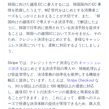
韓国に向けた越境 EC に参入するには、韓国国内の EC 事
情を把握したうえで、MZ 世代をはじめとする消費者ニ
ーズをしっかりとおさえることが大切です。また、「韓
国向けの越境 EC で導入すべき決済手段」で解説したよ
うに、韓国で日常的に使用されている決済手段を提供す
ることは、韓国への越境ECにおいて欠かせません。その
ため、クレジット決済をはじめとする、多様なキャッシ
ュレス決済についても、柔軟に対応するようにしましょ
う。
Stripe では、クレジットカード決済などの
キャッシュレ
ス決済
をはじめとする決済手段の導入や、情報処理およ
び収益管理など、決済業務の効率化を後押しする機能を
幅広く提供しています。たとえば、
Stripe Checkout
な
ら、30 か国以上の言語と 135 種類以上の通貨に対応
し、越境 EC サイトの決済ページの最適化と簡易化を図
ることができます。また、これによって、顧客へのスム
ーズで快適な決済体験の提供が実現できるため、購入完