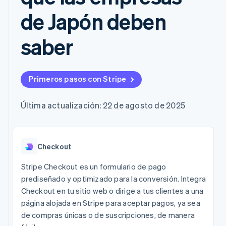
Métodos de
Recognition
Empresa
criptomonedas
de tarjetas
Marketplaces
Gestionar
pago
Automatización
de Japón deben
Gestión del dinero
suscripciones
Acceso a más
contable
Compras de
Hoja de ruta del
Plataformas
Ofrecer cobro por
de 125
Stripe Sigma
criptomoneda
producto
SaaS
consumo
saber
Terminal
Informes
integrables
Conferencia anual
Emitir tarjetas
Pagos en
personalizados
Sessions
respaldadas por
persona
Data Pipeline
Empleos
monedas estables
Authorization
Sincronización
Sala de prensa
Aprovisiona y
Por sector
Boost
de datos
Primeros pasos con Stripe
Stripe Press
gestiona servicios
Optimizaciones
con agentes
de aceptación
Empresas de IA
Última actualización: 22 de agosto de 2025
Link
Economía de los
Proceso de
creadores
Contacto
Juegos
compra
Recursos
Hostelería, viajes y
acelerado
Financial
Contacta con ventas
ocio
Connections
Conviértete en socio
Checkout
Seguros
Integraciones de
Datos de ctas.
Medios de
aplicaciones
financieras
Stripe Checkout es un formulario de pago
comunicación y
Ejemplos de código
vinculadas
prediseñado y optimizado para la conversión. Integra
entretenimiento
Blog de
Organizaciones sin
desarrolladores
Checkout en tu sitio web o dirige a tus clientes a una
fines de lucro
Estado de la API
página alojada en Stripe para aceptar pagos, ya sea
Más
Servicios
Product roadmap
de compras únicas o de suscripciones, de manera
profesionales
Ver lo que viene
Sector público