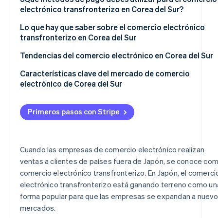
del Sur
lanzamiento a Corea del Sur
electrónico transfronterizo en Corea del Sur?
Principales centros comerciales electrónicos en Corea
Creación de un escaparate en un sitio de comercio
Lo que hay que saber sobre el comercio electrónico
del Sur
electrónico en Corea del Sur
transfronterizo en Corea del Sur
El principal motor de búsqueda es Naver
Tendencias del comercio electrónico en Corea del Sur
Es posible que se requiera el estado de empresa en
Diversas iniciativas dirigidas a la «generación MZ»
Características clave del mercado de comercio
Corea del Sur
electrónico de Corea del Sur
Expansión de la moda y la belleza coreanas en el
Algunos ítems no pueden venderse a través del
extranjero
comercio electrónico transfronterizo
Primeros pasos con Stripe
Cuando las empresas de comercio electrónico realizan
ventas a clientes de países fuera de Japón, se conoce co
comercio electrónico transfronterizo. En Japón, el comerci
electrónico transfronterizo está ganando terreno como un
forma popular para que las empresas se expandan a nuev
mercados.