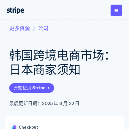
更多资源
公司
按企业阶段
文档
学习
支付
营收
资金管
平台
理
易市
大型企业
Stripe 文档
博客
Payments
Billing
初创企业
API 参考文档
客户案例
韩国跨境电商市场：
在线支付
经常性收入
Global
Conn
库与 SDK
指南
Payment links
Metronome
Payouts
Stripe Apps
按用量计费
平台
日本商家须知
无代码支付
Subscriptions
向第三
按应用场景
Checkout
方打款
支持
预构建支付界
订阅管理
指南
智能体商务
面
Invoicing
加密货币
获取支持
一次性或定期
Elements
开始使用 Stripe
电子商务
接受线上付款
托管支持方案
灵活的 UI 组件
账单
嵌入式金融
实施预置结账流程
专业服务
Payment
Tax
财务自动化
构建平台或交易市场
最后更新日期：2025 年 8 月 22 日
methods
销售税和增值
全球化企业
管理订阅
接入 125+ 种支
税自动化
应用内支付
提供按用量计费
付方式
Revenue
交易市场
发行稳定币支持的支付卡
Authorization
Recognition
公司
资金管理
通过智能体配置和管理服
Boost
会计自动化
Checkout
平台
务