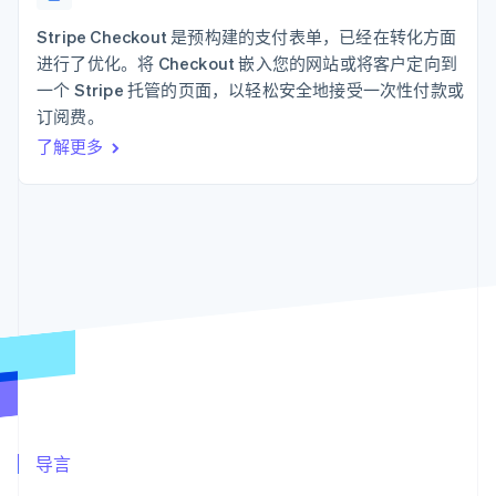
支付成功率优
Stripe Sigma
产品路线图
SaaS
化
自定义报告
Sessions 年度大会
Stripe Checkout 是预构建的支付表单，已经在转化方面
Link
Data Pipeline
招聘
进行了优化。将 Checkout 嵌入您的网站或将客户定向到
加速结账
数据同步
资讯中心
资源
一个 Stripe 托管的页面，以轻松安全地接受一次性付款或
Stripe Press
按行业
订阅费。
应用集成
了解更多
AI 企业
代码示例
更多
创作者经济
开发者博客
联系
Product roadmap
游戏
API 状态
了解未来规划
酒店、旅游与休闲
联系销售
保险
Radar
成为合作伙伴
媒体与娱乐
欺诈防范
非营利组织
Atlas
专业服务
初创企业注册
公共部门
零售
Climate
碳移除
生态系统
合作伙伴
导言
Stripe App Marketplace
Stripe Sessions 2026