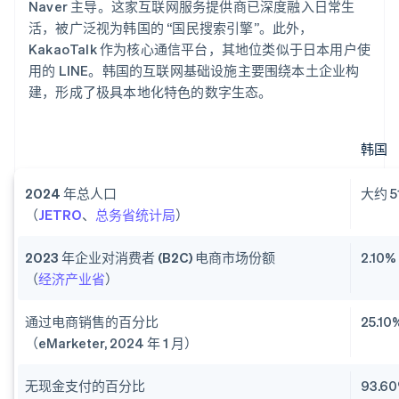
Naver 主导。这家互联网服务提供商已深度融入日常生
活，被广泛视为韩国的 “国民搜索引擎”。此外，
KakaoTalk 作为核心通信平台，其地位类似于日本用户使
用的 LINE。韩国的互联网基础设施主要围绕本土企业构
建，形成了极具本地化特色的数字生态。
韩国
2024 年总人口
大约 5
（
JETRO
、
总务省统计局
）
2023 年企业对消费者 (B2C) 电商市场份额
2.10
（
经济产业省
）
通过电商销售的百分比
25.1
（eMarketer, 2024 年 1 月）
无现金支付的百分比
93.6