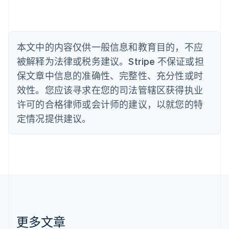
English
比利时
Nederlands
Français
Deutsch
English
波兰
本文中的内容仅供一般信息和教育目的，不应
English
丹麦
被解释为法律或税务建议。Stripe 不保证或担
English
保文章中信息的准确性、完整性、充分性或时
德国
效性。您应该寻求在您的司法管辖区获得执业
Deutsch
English
法国
许可的合格律师或会计师的建议，以就您的特
Français
English
定情况提供建议。
芬兰
English
Svenska
荷兰
Nederlands
English
加拿大
English
Français
捷克
English
克罗地亚
English
Italiano
更多文章
拉脱维亚