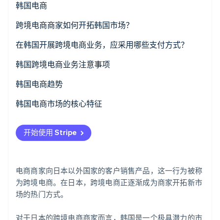
韩国电商
了解 Stripe 如何为 AI 构建经济基础设施。
立即观看
韩国的电商与日本有何不同？
跨境电商商家如何开拓韩国市场？
韩国电商的特性
自建电商网站并在韩国上线
在韩国开展跨境电商业务，应采用哪些支付方式？
韩国主要的电商商城
在韩国的电商网站上创建店面
韩国跨境电商业务注意事项
主要搜索引擎是 Naver
韩国电商趋势
可能需要在韩国的公司状态
针对“MZ 一代”的各种举措
韩国电商市场的核心特征
部分商品无法通过跨境电商销售
韩国时尚与韩流美妆的海外拓展
开始使用 Stripe
电商商家向日本以外国家的客户销售产品，这一行为被称
为跨境电商。在日本，跨境电商正逐渐成为商家开拓新市
场的热门方式。
对于日本的跨境电商商家而言，韩国是一个极具潜力的市