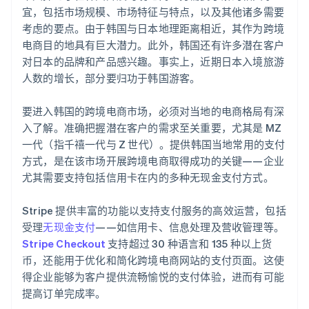
宜，包括市场规模、市场特征与特点，以及其他诸多需要
考虑的要点。由于韩国与日本地理距离相近，其作为跨境
电商目的地具有巨大潜力。此外，韩国还有许多潜在客户
对日本的品牌和产品感兴趣。事实上，近期日本入境旅游
人数的增长，部分要归功于韩国游客。
要进入韩国的跨境电商市场，必须对当地的电商格局有深
入了解。准确把握潜在客户的需求至关重要，尤其是 MZ
阿联酋
一代（指千禧一代与 Z 世代）。提供韩国当地常用的支付
English
方式，是在该市场开展跨境电商取得成功的关键——企业
爱尔兰
尤其需要支持包括信用卡在内的多种无现金支付方式。
English
爱沙尼亚
English
Stripe 提供丰富的功能以支持支付服务的高效运营，包括
奥地利
受理
无现金支付
——如信用卡、信息处理及营收管理等。
Deutsch
English
Stripe Checkout
支持超过 30 种语言和 135 种以上货
澳大利亚
币，还能用于优化和简化跨境电商网站的支付页面。这使
English
巴西
得企业能够为客户提供流畅愉悦的支付体验，进而有可能
Português
English
提高订单完成率。
保加利亚