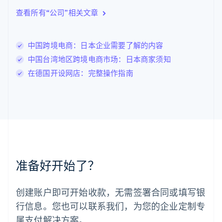
English
查看所有“公司”相关文章
立陶宛
English
列支敦士登
中国跨境电商：日本企业需要了解的内容
Deutsch
English
卢森堡
中国台湾地区跨境电商市场：日本商家须知
Français
Deutsch
English
在德国开设网店：完整操作指南
罗马尼亚
English
马尔他
English
马来西亚
English
简体中文
美国
English
Español
简体中文
墨西哥
准备好开始了？
Español
English
挪威
English
创建账户即可开始收款，无需签署合同或填写银
葡萄牙
行信息。您也可以联系我们，为您的企业定制专
Português
English
日本
属支付解决方案。