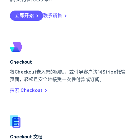
日本語
English
瑞典
立即开始
联系销售
Svenska
English
瑞士
Deutsch
Français
Italiano
English
塞浦路斯
English
斯洛伐克
English
斯洛文尼亚
Checkout
English
Italiano
将Checkout嵌入您的网站，或引导客户访问Stripe托管
泰国
ไทย
English
页面，轻松且安全地接受一次性付款或订阅。
希腊
探索 Checkout
English
西班牙
Español
English
新加坡
English
简体中文
新西兰
English
Checkout 文档
匈牙利