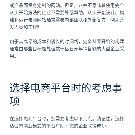
或产品而量身定制的网站。但是，这并不意味着使用完全
从头开始方法的企业不需要外部帮助。从头开始设计、构
建和运行电商网站通常需要内部团队和外部各方，例如开
发人员和工程师。
由于其高昂的成本和漫长的时间线，完全从零开始的构建
通常由那些目标是处理数十亿日元年销售额的大型企业采
用。
选择电商平台时的考虑事
项
在选择电商平台时，您需要考虑以下几点。请记住，选择
适合您商业模式的平台有助于您的企业取得成功。