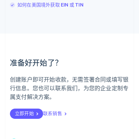
如何在美国境外获取 EIN 或 TIN
English
马尔他
English
马来西亚
English
简体中文
美国
English
Español
简体中文
墨西哥
Español
English
准备好开始了？
挪威
English
葡萄牙
创建账户即可开始收款，无需签署合同或填写银
Português
English
行信息。您也可以联系我们，为您的企业定制专
日本
日本語
English
属支付解决方案。
瑞典
Svenska
English
瑞士
立即开始
联系销售
Deutsch
Français
Italiano
English
塞浦路斯
English
斯洛伐克