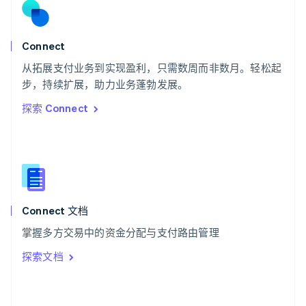
English
斯洛文尼亚
English
Italiano
Connect
泰国
ไทย
English
从拓展支付业务到实现盈利，只需数周而非数月。轻松起
希腊
步，持续扩展，助力业务蓬勃发展。
English
探索 Connect
西班牙
Español
English
新加坡
English
简体中文
新西兰
English
匈牙利
English
Connect 文档
意大利
掌握多方交易中的资金分配与支付路由管理
Italiano
English
印度
探索文档
English
英国
English
直布罗陀