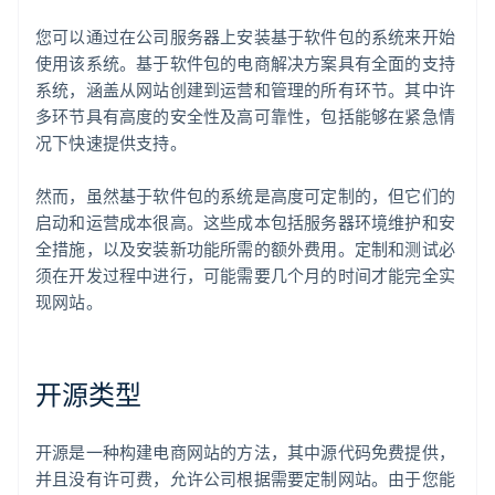
您可以通过在公司服务器上安装基于软件包的系统来开始
使用该系统。基于软件包的电商解决方案具有全面的支持
系统，涵盖从网站创建到运营和管理的所有环节。其中许
多环节具有高度的安全性及高可靠性，包括能够在紧急情
况下快速提供支持。
然而，虽然基于软件包的系统是高度可定制的，但它们的
启动和运营成本很高。这些成本包括服务器环境维护和安
全措施，以及安装新功能所需的额外费用。定制和测试必
须在开发过程中进行，可能需要几个月的时间才能完全实
现网站。
开源类型
开源是一种构建电商网站的方法，其中源代码免费提供，
并且没有许可费，允许公司根据需要定制网站。由于您能