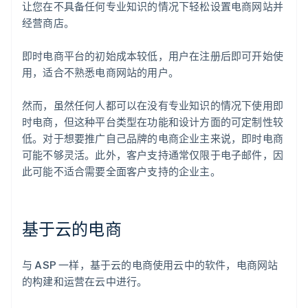
让您在不具备任何专业知识的情况下轻松设置电商网站并
经营商店。
即时电商平台的初始成本较低，用户在注册后即可开始使
用，适合不熟悉电商网站的用户。
然而，虽然任何人都可以在没有专业知识的情况下使用即
时电商，但这种平台类型在功能和设计方面的可定制性较
低。对于想要推广自己品牌的电商企业主来说，即时电商
可能不够灵活。此外，客户支持通常仅限于电子邮件，因
此可能不适合需要全面客户支持的企业主。
基于云的电商
与 ASP 一样，基于云的电商使用云中的软件，电商网站
的构建和运营在云中进行。