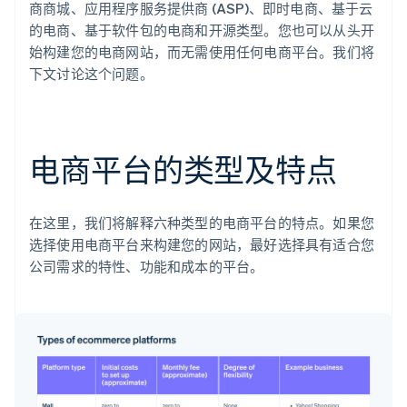
商商城、应用程序服务提供商 (ASP)、即时电商、基于云
的电商、基于软件包的电商和开源类型。您也可以从头开
始构建您的电商网站，而无需使用任何电商平台。我们将
下文讨论这个问题。
电商平台的类型及特点
在这里，我们将解释六种类型的电商平台的特点。如果您
选择使用电商平台来构建您的网站，最好选择具有适合您
公司需求的特性、功能和成本的平台。