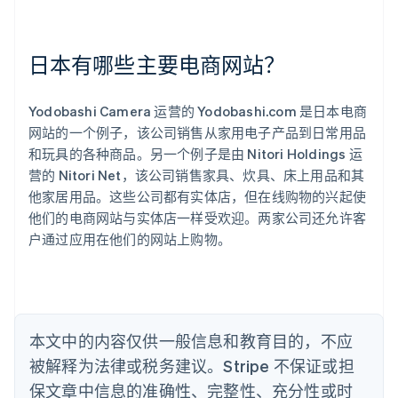
阿联酋
English
日本有哪些主要电商网站？
爱尔兰
English
爱沙尼亚
Yodobashi Camera 运营的 Yodobashi.com 是日本电商
English
网站的一个例子，该公司销售从家用电子产品到日常用品
奥地利
和玩具的各种商品。另一个例子是由 Nitori Holdings 运
Deutsch
English
营的 Nitori Net，该公司销售家具、炊具、床上用品和其
澳大利亚
他家居用品。这些公司都有实体店，但在线购物的兴起使
English
巴西
他们的电商网站与实体店一样受欢迎。两家公司还允许客
Português
English
户通过应用在他们的网站上购物。
保加利亚
English
比利时
Nederlands
Français
Deutsch
English
波兰
本文中的内容仅供一般信息和教育目的，不应
English
丹麦
被解释为法律或税务建议。Stripe 不保证或担
English
保文章中信息的准确性、完整性、充分性或时
德国