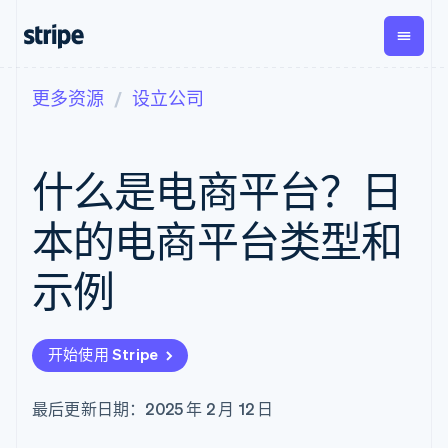
更多资源
设立公司
按企业阶段
文档
学习
支付
营收
资金管
平台
理
易市
大型企业
Stripe 文档
博客
Payments
Billing
初创企业
API 参考文档
客户案例
什么是电商平台？日
在线支付
经常性收入
Global
Conn
库与 SDK
指南
Payment links
Metronome
Payouts
Stripe Apps
按用量计费
平台
本的电商平台类型和
无代码支付
Subscriptions
向第三
按应用场景
Checkout
方打款
支持
预构建支付界
订阅管理
示例
指南
智能体商务
面
Invoicing
加密货币
获取支持
一次性或定期
Elements
电子商务
接受线上付款
托管支持方案
灵活的 UI 组件
账单
嵌入式金融
实施预置结账流程
专业服务
Payment
Tax
开始使用 Stripe
财务自动化
构建平台或交易市场
methods
销售税和增值
全球化企业
管理订阅
接入 125+ 种支
税自动化
应用内支付
提供按用量计费
付方式
Revenue
最后更新日期：2025 年 2 月 12 日
交易市场
发行稳定币支持的支付卡
Authorization
Recognition
公司
资金管理
通过智能体配置和管理服
Boost
会计自动化
平台
务