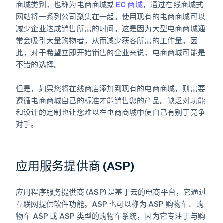
商城类别，也称为电商商城或
EC 商城
，通过在线商城式
网站将一系列公司聚集在一起。使用现有的电商商城可以
减少企业达成销售所需的时间。这是因为大型电商商城通
常会吸引大量购物者，从而减少获客所需的工作量。因
此，对于希望立即开始销售的企业来说，电商商城可能是
不错的选择。
但是，如果您将在线商店添加到现有的电商商城，则需要
遵循电商商城自己的标准才能销售您的产品。缺乏对功能
和设计的定制也让您难以在电商商城中使自己有别于竞争
对手。
应用服务提供商 (ASP)
应用程序服务提供商 (ASP) 是基于云的电商平台，它通过
互联网提供软件功能。ASP 也可以称为 ASP 购物车、购
物车 ASP 或 ASP 类型的购物车系统，因为它专注于与购