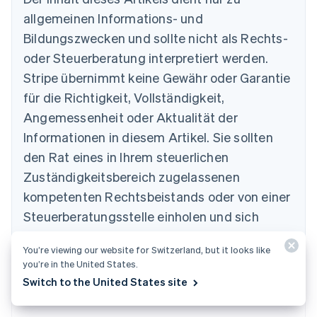
Australien
allgemeinen Informations- und
English
Belgien
Bildungszwecken und sollte nicht als Rechts-
Nederlands
Français
Deutsch
English
oder Steuerberatung interpretiert werden.
Brasilien
Stripe übernimmt keine Gewähr oder Garantie
Português
English
Bulgarien
für die Richtigkeit, Vollständigkeit,
English
Angemessenheit oder Aktualität der
Dänemark
Informationen in diesem Artikel. Sie sollten
English
Deutschland
den Rat eines in Ihrem steuerlichen
Deutsch
English
Zuständigkeitsbereich zugelassenen
Estland
English
kompetenten Rechtsbeistands oder von einer
Festlandchina
Steuerberatungsstelle einholen und sich
简体中文
English
Finnland
hinsichtlich Ihrer speziellen Situation beraten
English
Svenska
You’re viewing our website for Switzerland, but it looks like
lassen.
Frankreich
you’re in the United States.
Français
English
Switch to the United States site
Gibraltar
English