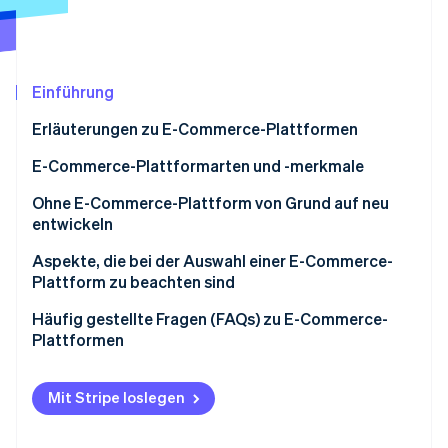
Betrugsprävention
Ecosystem
Atlas
Start-up-Gründung
Partner
Stripe App-Marktplatz
Climate
Einführung
CO₂-Entnahme
Erläuterungen zu E-Commerce-Plattformen
Identity
Online-Identitätsprüfung
E-Commerce-Plattformarten und -merkmale
E-Commerce-Einkaufszentrum
Ohne E-Commerce-Plattform von Grund auf neu
entwickeln
Anwendungsdienstleister (ASP)
Aspekte, die bei der Auswahl einer E-Commerce-
Stripe-Sessions 2026
Instant-E-Commerce
Plattform zu beachten sind
Erfahren Sie, wie Stripe Lösungen für die Wirtschaft
Jetzt ansehen
Cloudbasierter E-Commerce
Support
Häufig gestellte Fragen (FAQs) zu E-Commerce-
Plattformen
Paketbasierter E-Commerce
Funktionsumfang
Was ist der Unterschied zwischen einem E-
Open Source
Kosteneffizienz
Commerce-Einkaufszentrum und einer E-
Mit Stripe loslegen
Commerce-Website?