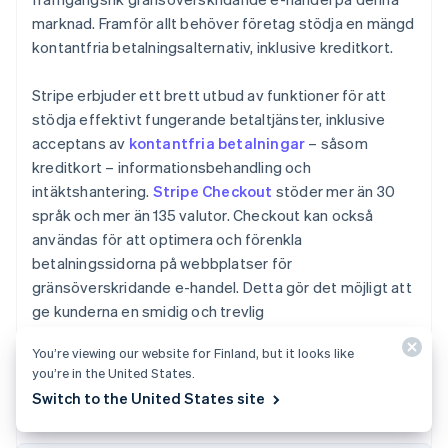
marknad. Framför allt behöver företag stödja en mängd
kontantfria betalningsalternativ, inklusive kreditkort.
Stripe erbjuder ett brett utbud av funktioner för att
stödja effektivt fungerande betaltjänster, inklusive
acceptans av
kontantfria betalningar
– såsom
kreditkort – informationsbehandling och
intäktshantering.
Stripe Checkout
stöder mer än 30
språk och mer än 135 valutor. Checkout kan också
användas för att optimera och förenkla
betalningssidorna på webbplatser för
gränsöverskridande e-handel. Detta gör det möjligt att
ge kunderna en smidig och trevlig
betalningsupplevelse, vilket potentiellt kan leda till en
You’re viewing our website for Finland, but it looks like
ökning av ett företags genomförandegrad av köp.
Australien
you’re in the United States.
English
Switch to the United States site
Belgien
Nederlands
Français
Deutsch
English
Brasilien