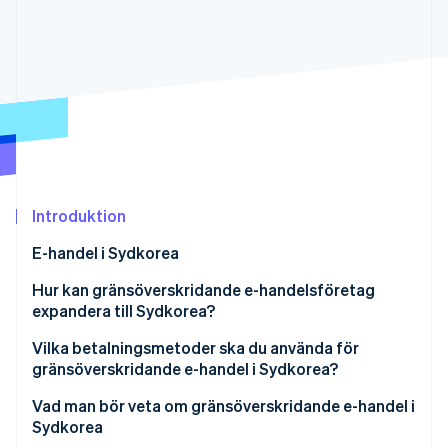
Identitetsverifiering online
Partner
Stripe App Marketplace
Stripe Sessions 2026
Se hur Stripe bygger den ekonomiska inf
Titta nu
Introduktion
E-handel i Sydkorea
Hur skiljer sig e-handeln i Sydkorea från Japan?
Hur kan gränsöverskridande e-handelsföretag
expandera till Sydkorea?
Funktionerna i e-handel i Sydkorea
Skapa en egen webbplats för e-handel och lansera
Vilka betalningsmetoder ska du använda för
Stora e-handelsplatser i Sydkorea
den i Sydkorea
gränsöverskridande e-handel i Sydkorea?
Skapa en nätbutik på en webbplats för e-handel i
Vad man bör veta om gränsöverskridande e-handel i
Sydkorea
Sydkorea