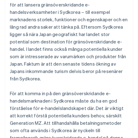
för att lansera gränsöverskridande e-
handelsverksamheter i Sydkorea – till exempel
marknadens storlek, funktioner och egenskaper och en
lång rad andra saker att tänka på. Eftersom Sydkorea
ligger så nära Japan geografiskt har landet stor
potential som destination för gränsöverskridande e-
handel. I landet finns också många potentiella kunder
som är intresserade av varumärken och produkter från
Japan. Faktum är att den senaste tidens ökning av
Japans inkommande turism delvis beror på resenärer
från Sydkorea.
För att komma in på den gränsöverskridande e-
handelsmarknaden i Sydkorea måste du ha en god
förståelse för e-handelslandskapet där. Det är viktigt
att korrekt förstå potentiella kunders behov, särskilt
Generation MZ. Att tillhandahålla betalningsmetoder
som ofta används i Sydkorea är nyckeln till
framgångsrik gränsöverskridande e-handel på denna