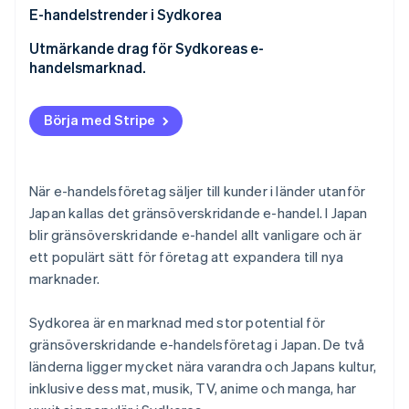
Den huvudsakliga sökmotorn är Naver
E-handelstrender i Sydkorea
Att ha juridisk status som företag i Sydkorea kan
Olika initiativ inriktade på ’Generation MZ’
Utmärkande drag för Sydkoreas e-
krävas
handelsmarknad.
Expansion av Koreas mode och K-beauty utomlands
Vissa saker kan inte säljas via gränsöverskridande e-
handel
Börja med Stripe
När e-handelsföretag säljer till kunder i länder utanför
Japan kallas det gränsöverskridande e-handel. I Japan
blir gränsöverskridande e-handel allt vanligare och är
ett populärt sätt för företag att expandera till nya
marknader.
Sydkorea är en marknad med stor potential för
gränsöverskridande e-handelsföretag i Japan. De två
länderna ligger mycket nära varandra och Japans kultur,
inklusive dess mat, musik, TV, anime och manga, har