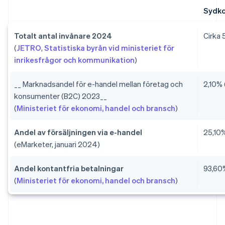
Sydko
Totalt antal invånare 2024
Cirka 
(
JETRO
,
Statistiska byrån vid ministeriet för
inrikesfrågor och kommunikation
)
__ Marknadsandel för e-handel mellan företag och
2,10% 
konsumenter (B2C) 2023__
(
Ministeriet för ekonomi, handel och bransch
)
Andel av försäljningen via e-handel
25,10%
(eMarketer, januari 2024)
Andel kontantfria betalningar
93,60
(
Ministeriet för ekonomi, handel och bransch
)