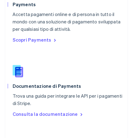
Português
English
Payments
RAS di Hong Kong, Cina
Accetta pagamenti online e di persona in tutto il
English
简体中文
Regno Unito
mondo con una soluzione di pagamento sviluppata
English
per qualsiasi tipo di attività.
Repubblica Ceca
Scopri Payments
English
Romania
English
Singapore
English
简体中文
Slovacchia
English
Slovenia
Documentazione di Payments
English
Italiano
Trova una guida per integrare le API per i pagamenti
Spagna
di Stripe.
Español
English
Stati Uniti
Consulta la documentazione
English
Español
简体中文
Svezia
Svenska
English
Svizzera