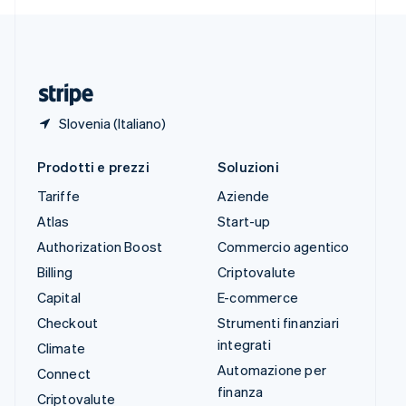
Deutsch
Français
Italiano
English
Thailandia
ไทย
English
Ungheria
English
Slovenia (Italiano)
Prodotti e prezzi
Soluzioni
Tariffe
Aziende
Atlas
Start-up
Authorization Boost
Commercio agentico
Billing
Criptovalute
Capital
E-commerce
Checkout
Strumenti finanziari
integrati
Climate
Automazione per
Connect
finanza
Criptovalute