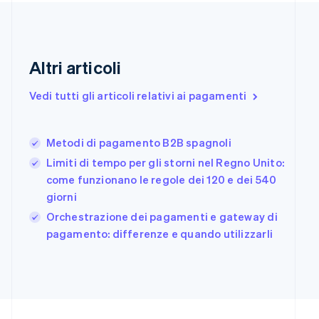
English
Estonia
English
Finlandia
Altri articoli
English
Svenska
Francia
Vedi tutti gli articoli relativi ai pagamenti
Français
English
Germania
Deutsch
English
Giappone
Metodi di pagamento B2B spagnoli
日本語
English
Limiti di tempo per gli storni nel Regno Unito:
Gibilterra
come funzionano le regole dei 120 e dei 540
English
giorni
Grecia
English
Orchestrazione dei pagamenti e gateway di
India
pagamento: differenze e quando utilizzarli
English
Irlanda
English
Italia
Italiano
English
Lettonia