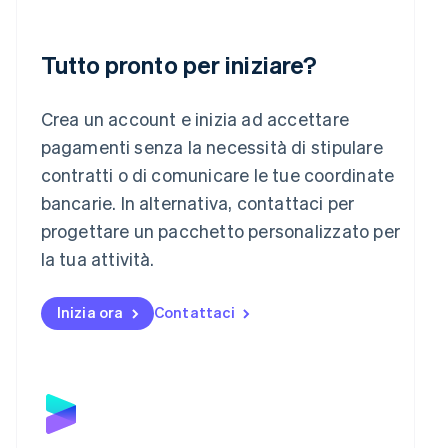
English
Liechtenstein
Deutsch
English
Tutto pronto per iniziare?
Lituania
English
Lussemburgo
Crea un account e inizia ad accettare
Français
Deutsch
English
pagamenti senza la necessità di stipulare
Malaysia
contratti o di comunicare le tue coordinate
English
简体中文
Malta
bancarie. In alternativa, contattaci per
English
progettare un pacchetto personalizzato per
Messico
la tua attività.
Español
English
Norvegia
English
Inizia ora
Contattaci
Nuova Zelanda
English
Paesi Bassi
Nederlands
English
Polonia
English
Portogallo