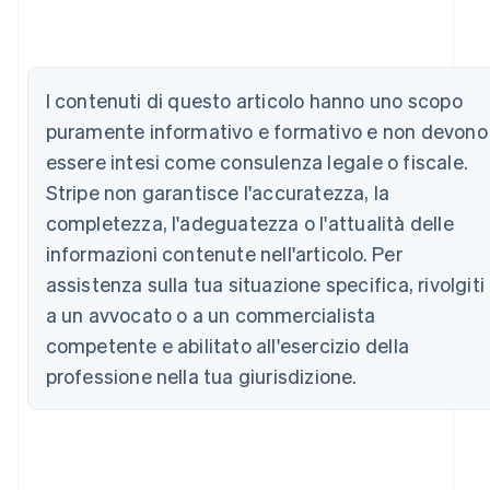
Australia
English
Austria
I contenuti di questo articolo hanno uno scopo
Deutsch
English
Belgio
puramente informativo e formativo e non devono
Nederlands
Français
Deutsch
English
essere intesi come consulenza legale o fiscale.
Brasile
Stripe non garantisce l'accuratezza, la
Português
English
Bulgaria
completezza, l'adeguatezza o l'attualità delle
English
informazioni contenute nell'articolo. Per
Canada
assistenza sulla tua situazione specifica, rivolgiti
English
Français
Cina continentale
a un avvocato o a un commercialista
简体中文
English
competente e abilitato all'esercizio della
Cipro
English
professione nella tua giurisdizione.
Croazia
English
Italiano
Danimarca
English
Emirati Arabi Uniti