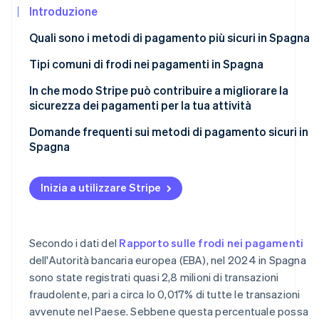
Scopri cosa ti aspetta
Introduzione
Radar
Ecosistema
Quali sono i metodi di pagamento più sicuri in Spagna
Prevenzione delle frodi
Carte
Tipi comuni di frodi nei pagamenti in Spagna
Partner
Atlas
Stripe App
Costituzione di start-up
Bizum
In che modo Stripe può contribuire a migliorare la
Marketplace
Climate
sicurezza dei pagamenti per la tua attività
Rimozione del carbonio
Wallet
Domande frequenti sui metodi di pagamento sicuri in
Identity
Bonifici bancari
Spagna
Verifica online dell'identità
Addebiti diretti
Inizia a utilizzare Stripe
Contanti
Contrassegno
Stripe Sessions 2026
Secondo i dati del
Rapporto sulle frodi nei pagamenti
Scopri come Stripe sta costruendo l'infrastruttura econom
Guarda ora
dell'Autorità bancaria europea (EBA), nel 2024 in Spagna
sono state registrati quasi 2,8 milioni di transazioni
fraudolente, pari a circa lo 0,017% di tutte le transazioni
avvenute nel Paese. Sebbene questa percentuale possa