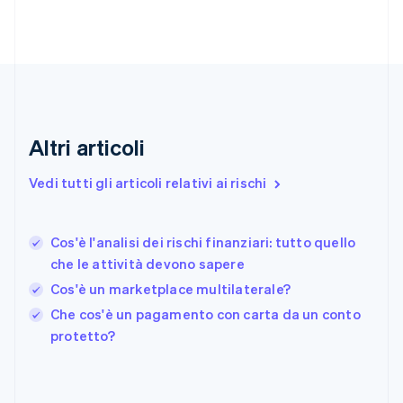
Emirati Arabi Uniti
English
Estonia
English
Finlandia
English
Svenska
Francia
Altri articoli
Français
English
Germania
Vedi tutti gli articoli relativi ai rischi
Deutsch
English
Giappone
日本語
English
Gibilterra
Cos'è l'analisi dei rischi finanziari: tutto quello
English
che le attività devono sapere
Grecia
Cos'è un marketplace multilaterale?
English
India
Che cos'è un pagamento con carta da un conto
English
protetto?
Irlanda
English
Italia
Italiano
English