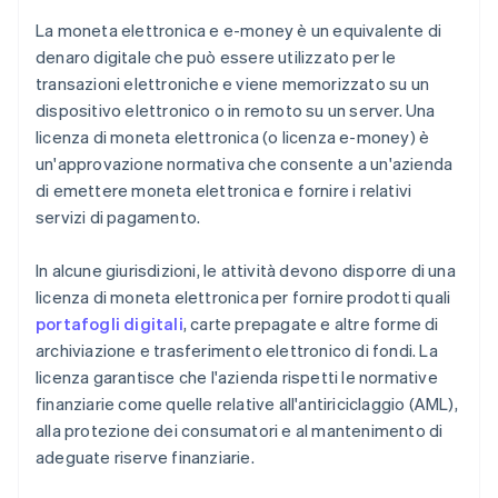
Applica misure di protezione dei dati
La moneta elettronica e e-money è un equivalente di
Sviluppa politiche e procedure in materia di
denaro digitale che può essere utilizzato per le
AML/CTF
transazioni elettroniche e viene memorizzato su un
Effettua controlli dei precedenti e valutazioni
dispositivo elettronico o in remoto su un server. Una
adeguate
licenza di moneta elettronica (o licenza e-money) è
un'approvazione normativa che consente a un'azienda
di emettere moneta elettronica e fornire i relativi
servizi di pagamento.
In alcune giurisdizioni, le attività devono disporre di una
licenza di moneta elettronica per fornire prodotti quali
portafogli digitali
, carte prepagate e altre forme di
archiviazione e trasferimento elettronico di fondi. La
licenza garantisce che l'azienda rispetti le normative
finanziarie come quelle relative all'antiriciclaggio (AML),
alla protezione dei consumatori e al mantenimento di
adeguate riserve finanziarie.