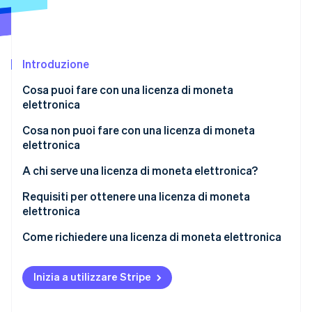
Scopri cosa ti aspetta
Radar
Ecosistema
Prevenzione delle frodi
Introduzione
Partner
Atlas
Stripe App Marketplace
Costituzione di start-up
Cosa puoi fare con una licenza di moneta
Climate
elettronica
Rimozione del carbonio
Cosa non puoi fare con una licenza di moneta
Identity
elettronica
Verifica online dell'identità
A chi serve una licenza di moneta elettronica?
Requisiti per ottenere una licenza di moneta
elettronica
Stripe Sessions 2026
Documenta un business plan
Come richiedere una licenza di moneta elettronica
Scopri come Stripe sta costruendo l'infrastruttura economi
Guarda ora
Dimostrare stabilità finanziaria
Inizia a utilizzare Stripe
Metti in atto misure di sicurezza