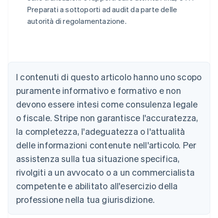
Preparati a sottoporti ad audit da parte delle
autorità di regolamentazione.
Australia
English
Austria
Deutsch
English
Belgio
I contenuti di questo articolo hanno uno scopo
Nederlands
Français
Deutsch
English
Brasile
puramente informativo e formativo e non
Português
English
devono essere intesi come consulenza legale
Bulgaria
o fiscale. Stripe non garantisce l'accuratezza,
English
Canada
la completezza, l'adeguatezza o l'attualità
English
Français
delle informazioni contenute nell'articolo. Per
Cina continentale
assistenza sulla tua situazione specifica,
简体中文
English
Cipro
rivolgiti a un avvocato o a un commercialista
English
competente e abilitato all'esercizio della
Croazia
English
Italiano
professione nella tua giurisdizione.
Danimarca
English