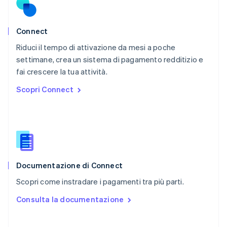
Portogallo
Português
English
RAS di Hong Kong, Cina
Connect
English
简体中文
Riduci il tempo di attivazione da mesi a poche
Regno Unito
English
settimane, crea un sistema di pagamento redditizio e
Repubblica Ceca
fai crescere la tua attività.
English
Scopri Connect
Romania
English
Singapore
English
简体中文
Slovacchia
English
Slovenia
English
Italiano
Documentazione di Connect
Spagna
Scopri come instradare i pagamenti tra più parti.
Español
English
Stati Uniti
Consulta la documentazione
English
Español
简体中文
Svezia
Svenska
English