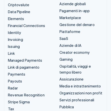
Aziende globali
Criptovalute
Pagamenti in-app
Data Pipeline
Marketplace
Elements
Gestione del denaro
Financial Connections
Piattaforme
Identity
SaaS
Invoicing
Aziende di IA
Issuing
Creator economy
Link
Gaming
Managed Payments
Ospitalità, viaggi e
Link di pagamento
tempo libero
Payments
Assicurazione
Payouts
Media e intrattenimento
Radar
Organizzazioni non profit
Revenue Recognition
Servizi professionali
Stripe Sigma
Pubblica
Tax