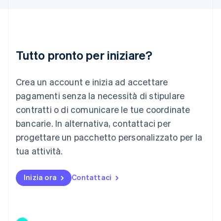
Lettonia
English
Liechtenstein
Deutsch
English
Lituania
Tutto pronto per iniziare?
English
Lussemburgo
Crea un account e inizia ad accettare
Français
Deutsch
English
Malaysia
pagamenti senza la necessità di stipulare
English
简体中文
contratti o di comunicare le tue coordinate
Malta
English
bancarie. In alternativa, contattaci per
Messico
progettare un pacchetto personalizzato per la
Español
English
Norvegia
tua attività.
English
Nuova Zelanda
Inizia ora
Contattaci
English
Paesi Bassi
Nederlands
English
Polonia
English