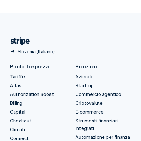
Svizzera
Deutsch
Français
Italiano
English
Thailandia
ไทย
English
Ungheria
English
Slovenia (Italiano)
Prodotti e prezzi
Soluzioni
Tariffe
Aziende
Atlas
Start-up
Authorization Boost
Commercio agentico
Billing
Criptovalute
Capital
E-commerce
Checkout
Strumenti finanziari
integrati
Climate
Automazione per finanza
Connect