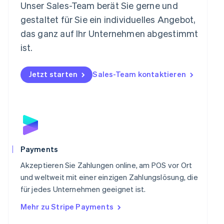
Niederlande
Unser Sales-Team berät Sie gerne und
Nederlands
English
gestaltet für Sie ein individuelles Angebot,
Norwegen
das ganz auf Ihr Unternehmen abgestimmt
English
Österreich
ist.
Deutsch
English
Polen
Jetzt starten
Sales-Team kontaktieren
English
Portugal
Português
English
Rumänien
English
Schweden
Svenska
English
Schweiz
Payments
Deutsch
Français
Italiano
English
Singapur
Akzeptieren Sie Zahlungen online, am POS vor Ort
English
简体中文
und weltweit mit einer einzigen Zahlungslösung, die
Slowakei
für jedes Unternehmen geeignet ist.
English
Mehr zu Stripe Payments
Slowenien
English
Italiano