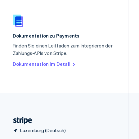
Sonderverwaltungsregion Hongkong,
China
English
简体中文
Spanien
Español
English
Thailand
Dokumentation zu Payments
ไทย
English
Finden Sie einen Leitfaden zum Integrieren der
Tschechische Republik
Zahlungs-APIs von Stripe.
English
Ungarn
Dokumentation im Detail
English
Vereinigte Arabische Emirate
English
Vereinigte Staaten
English
Español
简体中文
Vereinigtes Königreich
English
Zypern
English
Luxemburg (Deutsch)