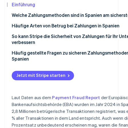
Betrugsprävention
Einführung
Ecosystem
Atlas
Welche Zahlungsmethoden sind in Spanien am sicherst
Start-up-Gründung
Partner
Stripe App-Marktplatz
Climate
Karten
Häufige Arten von Betrug bei Zahlungen in Spanien
CO₂-Entnahme
Digital Wallets
So kann Stripe die Sicherheit von Zahlungen für Ihr U
Identity
verbessern
Online-Identitätsprüfung
Banküberweisung
Häufig gestellte Fragen zu sicheren Zahlungsmethoden
Lastschriftverfahren
Spanien
Bargeld
Jetzt mit Stripe starten
Stripe-Sessions 2026
Barzahlung per Nachnahme
Erfahren Sie, wie Stripe Lösungen für die Wir
Jetzt ansehen
Laut Daten aus dem
Payment Fraud Report
der Europäis
Bankenaufsichtsbehörde (EBA) wurden im Jahr 2024 in Spa
2,8 Millionen betrügerische Transaktionen registriert, was
% aller Transaktionen in dem Land entspricht. Auch wenn d
Prozentsatz unbedeutend erscheinen mag, waren die finan