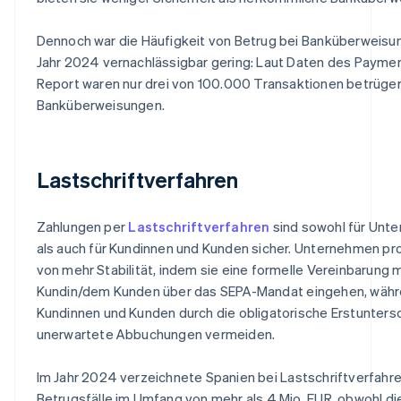
Dennoch war die Häufigkeit von Betrug bei Banküberweisu
Jahr 2024 vernachlässigbar gering: Laut Daten des
Paymen
Report
waren nur drei von 100.000 Transaktionen betrüge
Banküberweisungen.
Lastschriftverfahren
Zahlungen per
Lastschriftverfahren
sind sowohl für Unt
als auch für Kundinnen und Kunden sicher. Unternehmen pro
von mehr Stabilität, indem sie eine formelle Vereinbarung m
Kundin/dem Kunden über das SEPA-Mandat eingehen, währ
Kundinnen und Kunden durch die obligatorische Erstuntersc
unerwartete Abbuchungen vermeiden.
Im Jahr 2024 verzeichnete Spanien bei Lastschriftverfahr
Betrugsfälle im Umfang von mehr als 4 Mio. EUR, obwohl d