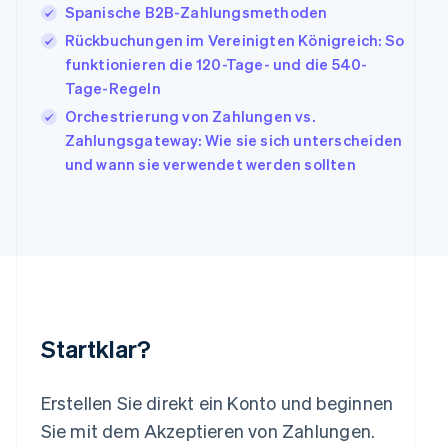
Japan
Spanische B2B-Zahlungsmethoden
日本語
English
Rückbuchungen im Vereinigten Königreich: So
Kanada
funktionieren die 120-Tage- und die 540-
English
Français
Tage-Regeln
Kroatien
English
Italiano
Orchestrierung von Zahlungen vs.
Lettland
Zahlungsgateway: Wie sie sich unterscheiden
English
und wann sie verwendet werden sollten
Liechtenstein
Deutsch
English
Litauen
English
Luxemburg
Français
Deutsch
English
Malaysia
English
简体中文
Malta
Startklar?
English
Mexiko
Español
English
Erstellen Sie direkt ein Konto und beginnen
Neuseeland
Sie mit dem Akzeptieren von Zahlungen.
English