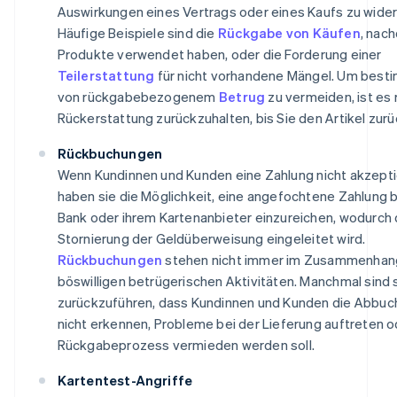
Auswirkungen eines Vertrags oder eines Kaufs zu wider
Häufige Beispiele sind die
Rückgabe von Käufen
, nac
Produkte verwendet haben, oder die Forderung einer
Teilerstattung
für nicht vorhandene Mängel. Um best
von rückgabebezogenem
Betrug
zu vermeiden, ist es 
Rückerstattung zurückzuhalten, bis Sie den Artikel zurü
Rückbuchungen
Wenn Kundinnen und Kunden eine Zahlung nicht akzepti
haben sie die Möglichkeit, eine angefochtene Zahlung be
Bank oder ihrem Kartenanbieter einzureichen, wodurch 
Stornierung der Geldüberweisung eingeleitet wird.
Rückbuchungen
stehen nicht immer im Zusammenhan
böswilligen betrügerischen Aktivitäten. Manchmal sind 
zurückzuführen, dass Kundinnen und Kunden die Abbu
nicht erkennen, Probleme bei der Lieferung auftreten o
Rückgabeprozess vermieden werden soll.
Kartentest-Angriffe