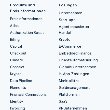
Produkte und
Lösungen
Preisinformationen
Unternehmen
Preisinformationen
Start-ups
Atlas
Agentenbasierter
Authorization Boost
Handel
Billing
Krypto
Capital
E-Commerce
Checkout
Embedded Finance
Climate
Finanzautomatisierung
Connect
Globale Unternehmen
Krypto
In-App-Zahlungen
Data Pipeline
Marktplätze
Elements
Geldmanagement
Financial Connections
Plattformen
Identity
SaaS
Invoicing
KI-Unternehmen