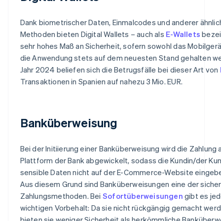
Dank biometrischer Daten, Einmalcodes und anderer ähnlic
Methoden bieten Digital Wallets – auch als
E-Wallets
bezei
sehr hohes Maß an Sicherheit, sofern sowohl das Mobilgerä
die Anwendung stets auf dem neuesten Stand gehalten we
Jahr 2024 beliefen sich die Betrugsfälle bei dieser Art von
Transaktionen in Spanien auf nahezu 3 Mio. EUR.
Banküberweisung
Bei der Initiierung einer Banküberweisung wird die Zahlung 
Plattform der Bank abgewickelt, sodass die Kundin/der Ku
sensible Daten nicht auf der E-Commerce-Website eingeb
Aus diesem Grund sind Banküberweisungen eine der siche
Zahlungsmethoden. Bei
Sofortüberweisungen
gibt es je
wichtigen Vorbehalt: Da sie nicht rückgängig gemacht wer
bieten sie weniger Sicherheit als herkömmliche Banküberw