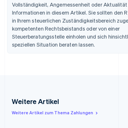
Dänemark
Vollständigkeit, Angemessenheit oder Aktualität
English
Informationen in diesem Artikel. Sie sollten den R
Deutschland
in Ihrem steuerlichen Zuständigkeitsbereich zug
Deutsch
English
Estland
kompetenten Rechtsbeistands oder von einer
English
Steuerberatungsstelle einholen und sich hinsichtl
Festlandchina
简体中文
English
speziellen Situation beraten lassen.
Finnland
English
Svenska
Frankreich
Français
English
Gibraltar
English
Griechenland
English
Indien
Weitere Artikel
English
Irland
Weitere Artikel zum Thema Zahlungen
English
Italien
Italiano
English