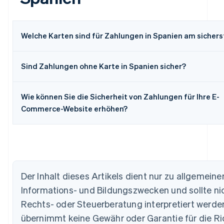
Welche Karten sind für Zahlungen in Spanien am sichers
Sind Zahlungen ohne Karte in Spanien sicher?
Wie können Sie die Sicherheit von Zahlungen für Ihre E-
Commerce-Website erhöhen?
Australien
English
Belgien
Der Inhalt dieses Artikels dient nur zu allgemeine
Nederlands
Français
Deutsch
English
Brasilien
Informations- und Bildungszwecken und sollte nic
Português
English
Rechts- oder Steuerberatung interpretiert werden
Bulgarien
übernimmt keine Gewähr oder Garantie für die Ric
English