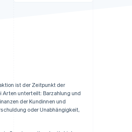
Stripe-Sessions 2026
Erfahren Sie, wie Stripe
Lösungen für die
Wirtschaftsinfrastruktur
für KI aufbaut.
Jetzt ansehen
ktion ist der Zeitpunkt der
 Arten unterteilt: Barzahlung und
 Finanzen der Kundinnen und
erschuldung oder Unabhängigkeit,