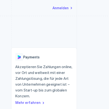
Anmelden
Ressourcen
Ecosystem
Kontakt
nd Marktplätze
Mehr
App-Integrationen
Partner
Sales-Team kontaktieren
Product roadmap
Code-Beispiele
Stripe App-Marktplatz
Partner werden
Ausblick
 Plattformen
Entwickler-Blog
 platforms
eit
API-Status
Radar
Betrugsprävention
eistungen
Payments
Atlas
onen
virtuelle Karten
Start-up-Gründung
Akzeptieren Sie Zahlungen online,
vor Ort und weltweit mit einer
Climate
CO₂-Entnahme
Zahlungslösung, die für jede Art
von Unternehmen geeignet ist –
Identity
Online-Identitätsprüfung
vom Start-up bis zum globalen
Konzern.
Mehr erfahren