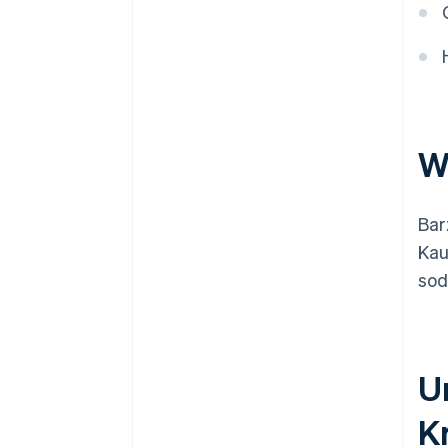
W
Bar
Kau
sod
U
K