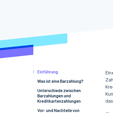
Optimierung der
Datensynchronisier
Autorisierungsraten
Link
Beschleunigter Bezahlvorgang
Financial Connections
Verbundene Finanzdaten
Einführung
Ein
Zah
Was ist eine Barzahlung?
Kre
Unterschiede zwischen
Kun
Barzahlungen und
das
Kreditkartenzahlungen
Vor- und Nachteile von