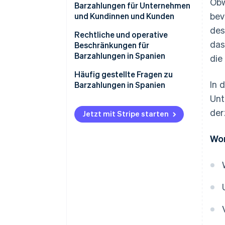
Obw
Barzahlungen für Unternehmen
bev
und Kundinnen und Kunden
des
Vorteile für Unternehmen
Rechtliche und operative
das
Beschränkungen für
Nachteile für Unternehmen
Barzahlungen in Spanien
die
Vorteile für Kundinnen und
Häufig gestellte Fragen zu
Kunden
In 
Barzahlungen in Spanien
Unt
Nachteile für Käufer/innen
Sind Barzahlungen dasselbe wie
der
die Zahlung mit physischem
Jetzt mit Stripe starten
Bargeld?
Wor
Welche Barzahlungsmethoden
werden in Spanien am
häufigsten für Einkäufe in
Geschäften verwendet?
Welche Barzahlungsmethoden
werden in Spanien am
häufigsten für Online-Einkäufe
verwendet?