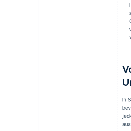
V
U
In 
bev
jed
aus