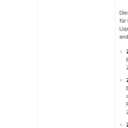
Die
für
Liq
and