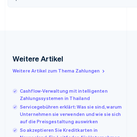
Finnland
English
Svenska
Frankreich
Français
English
Gibraltar
English
Griechenland
English
Indien
Weitere Artikel
English
Irland
Weitere Artikel zum Thema Zahlungen
English
Italien
Italiano
English
Japan
Cashflow-Verwaltung mit intelligenten
日本語
English
Zahlungssystemen in Thailand
Kanada
Servicegebühren erklärt: Was sie sind, warum
English
Français
Unternehmen sie verwenden und wie sie sich
Kroatien
English
Italiano
auf die Preisgestaltung auswirken
Lettland
So akzeptieren Sie Kreditkarten in
English