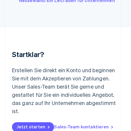
Neuseeland: Ein Leitfaden für Unternehmen
Liechtenstein
Deutsch
English
Litauen
English
Luxemburg
Français
Deutsch
English
Malaysia
English
简体中文
Malta
Startklar?
English
Mexiko
Español
English
Erstellen Sie direkt ein Konto und beginnen
Neuseeland
Sie mit dem Akzeptieren von Zahlungen.
English
Niederlande
Unser Sales-Team berät Sie gerne und
Nederlands
English
gestaltet für Sie ein individuelles Angebot,
Norwegen
das ganz auf Ihr Unternehmen abgestimmt
English
Österreich
ist.
Deutsch
English
Polen
Jetzt starten
Sales-Team kontaktieren
English