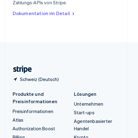
Zahlungs-APIs von Stripe.
English
Ungarn
Dokumentation im Detail
English
Vereinigte Arabische Emirate
English
Vereinigte Staaten
English
Español
简体中文
Vereinigtes Königreich
English
Zypern
English
Schweiz (Deutsch)
Produkte und
Lösungen
Preisinformationen
Unternehmen
Preisinformationen
Start-ups
Atlas
Agentenbasierter
Authorization Boost
Handel
Billing
Krypto