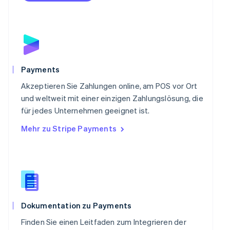
Portugal
Português
English
Rumänien
English
Schweden
Svenska
English
Schweiz
Payments
Deutsch
Français
Italiano
English
Singapur
Akzeptieren Sie Zahlungen online, am POS vor Ort
English
简体中文
und weltweit mit einer einzigen Zahlungslösung, die
Slowakei
für jedes Unternehmen geeignet ist.
English
Mehr zu Stripe Payments
Slowenien
English
Italiano
Sonderverwaltungsregion Hongkong,
China
English
简体中文
Spanien
Español
English
Thailand
Dokumentation zu Payments
ไทย
English
Finden Sie einen Leitfaden zum Integrieren der
Tschechische Republik