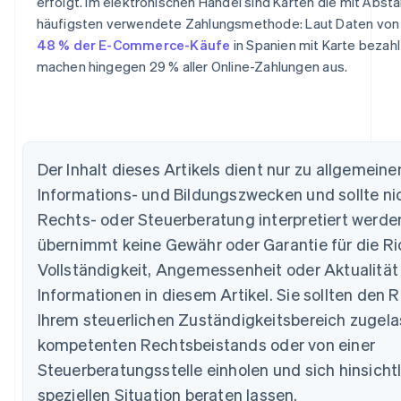
erfolgt. Im elektronischen Handel sind Karten die mit Abst
häufigsten verwendete Zahlungsmethode: Laut Daten von 
48 % der E-Commerce-Käufe
in Spanien mit Karte bezahl
machen hingegen 29 % aller Online-Zahlungen aus.
Australien
English
Belgien
Der Inhalt dieses Artikels dient nur zu allgemeine
Nederlands
Français
Deutsch
English
Brasilien
Informations- und Bildungszwecken und sollte nic
Português
English
Rechts- oder Steuerberatung interpretiert werden
Bulgarien
übernimmt keine Gewähr oder Garantie für die Ric
English
Dänemark
Vollständigkeit, Angemessenheit oder Aktualität
English
Informationen in diesem Artikel. Sie sollten den R
Deutschland
Ihrem steuerlichen Zuständigkeitsbereich zugel
Deutsch
English
Estland
kompetenten Rechtsbeistands oder von einer
English
Steuerberatungsstelle einholen und sich hinsichtl
Festlandchina
简体中文
English
speziellen Situation beraten lassen.