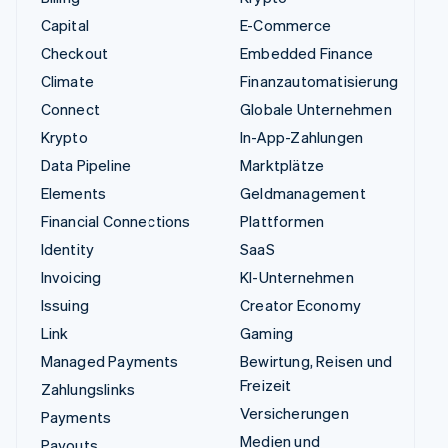
Capital
E-Commerce
Checkout
Embedded Finance
Climate
Finanzautomatisierung
Connect
Globale Unternehmen
Krypto
In-App-Zahlungen
Data Pipeline
Marktplätze
Elements
Geldmanagement
Financial Connections
Plattformen
Identity
SaaS
Invoicing
KI-Unternehmen
Issuing
Creator Economy
Link
Gaming
Managed Payments
Bewirtung, Reisen und
Freizeit
Zahlungslinks
Versicherungen
Payments
Medien und
Payouts