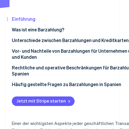
Betrugsprävention
Ecosystem
Atlas
Start-up-Gründung
Partner
Einführung
Stripe App-Marktplatz
Climate
Was ist eine Barzahlung?
CO₂-Entnahme
Identity
Unterschiede zwischen Barzahlungen und Kreditkarte
Online-Identitätsprüfung
Vor- und Nachteile von Barzahlungen für Unternehmen
und Kunden
Vorteile für Unternehmen
Rechtliche und operative Beschränkungen für Barzahlu
Spanien
Stripe-Sessions 2026
Nachteile für Unternehmen
Erfahren Sie, wie Stripe Lösungen für die Wirtschaf
Häufig gestellte Fragen zu Barzahlungen in Spanien
Jetzt ansehen
Vorteile für Kundinnen und Kunden
Sind Barzahlungen dasselbe wie die Zahlung mit physi
Nachteile für Käufer/innen
Jetzt mit Stripe starten
Welche Barzahlungsmethoden werden in Spanien am hä
Einkäufe in Geschäften verwendet?
Welche Barzahlungsmethoden werden in Spanien am hä
Einer der wichtigsten Aspekte jeder geschäftlichen Transak
Online-Einkäufe verwendet?