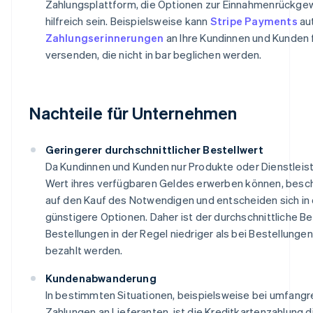
Zahlungsplattform, die Optionen zur Einnahmenrückgew
hilfreich sein. Beispielsweise kann
Stripe Payments
au
Zahlungserinnerungen
an Ihre Kundinnen und Kunden 
versenden, die nicht in bar beglichen werden.
Nachteile für Unternehmen
Geringerer durchschnittlicher Bestellwert
Da Kundinnen und Kunden nur Produkte oder Dienstleis
Wert ihres verfügbaren Geldes erwerben können, besch
auf den Kauf des Notwendigen und entscheiden sich in 
günstigere Optionen. Daher ist der durchschnittliche Be
Bestellungen in der Regel niedriger als bei Bestellungen,
bezahlt werden.
Kundenabwanderung
In bestimmten Situationen, beispielsweise bei umfangr
Zahlungen an Lieferanten, ist die Kreditkartenzahlung 