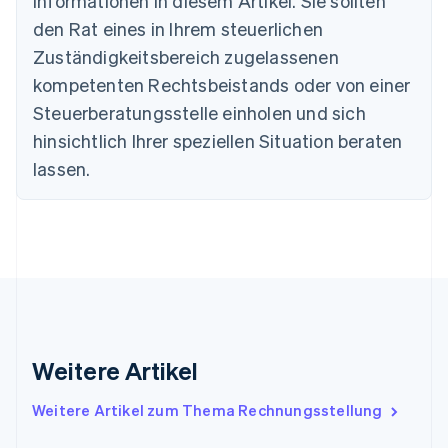
Informationen in diesem Artikel. Sie sollten
Dänemark
English
den Rat eines in Ihrem steuerlichen
Deutschland
Zuständigkeitsbereich zugelassenen
Deutsch
English
Estland
kompetenten Rechtsbeistands oder von einer
English
Steuerberatungsstelle einholen und sich
Festlandchina
hinsichtlich Ihrer speziellen Situation beraten
简体中文
English
Finnland
lassen.
English
Svenska
Frankreich
Français
English
Gibraltar
English
Griechenland
English
Indien
English
Weitere Artikel
Irland
English
Italien
Weitere Artikel zum Thema Rechnungsstellung
Italiano
English