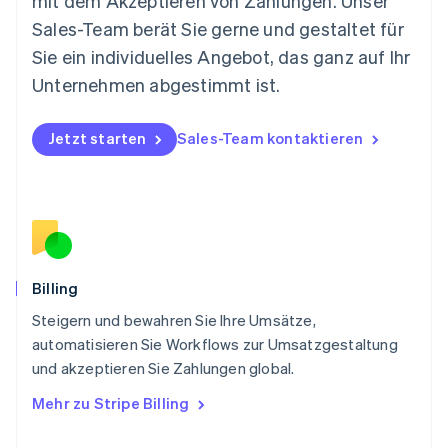
mit dem Akzeptieren von Zahlungen. Unser
Niederlande
Nederlands
English
Sales-Team berät Sie gerne und gestaltet für
Norwegen
Sie ein individuelles Angebot, das ganz auf Ihr
English
Österreich
Unternehmen abgestimmt ist.
Deutsch
English
Polen
Jetzt starten
Sales-Team kontaktieren
English
Portugal
Português
English
Rumänien
English
Schweden
Svenska
English
Schweiz
Billing
Deutsch
Français
Italiano
English
Steigern und bewahren Sie Ihre Umsätze,
Singapur
English
简体中文
automatisieren Sie Workflows zur Umsatzgestaltung
Slowakei
und akzeptieren Sie Zahlungen global.
English
Mehr zu Stripe Billing
Slowenien
English
Italiano