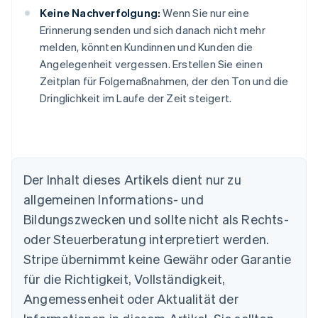
Keine Nachverfolgung:
Wenn Sie nur eine
Erinnerung senden und sich danach nicht mehr
melden, könnten Kundinnen und Kunden die
Angelegenheit vergessen. Erstellen Sie einen
Zeitplan für Folgemaßnahmen, der den Ton und die
Dringlichkeit im Laufe der Zeit steigert.
Der Inhalt dieses Artikels dient nur zu
allgemeinen Informations- und
Australien
Bildungszwecken und sollte nicht als Rechts-
English
Belgien
oder Steuerberatung interpretiert werden.
Nederlands
Français
Deutsch
English
Stripe übernimmt keine Gewähr oder Garantie
Brasilien
für die Richtigkeit, Vollständigkeit,
Português
English
Bulgarien
Angemessenheit oder Aktualität der
English