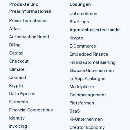
Produkte und
Lösungen
Preisinformationen
Unternehmen
Preisinformationen
Start-ups
Atlas
Agentenbasierter Handel
Authorization Boost
Krypto
Billing
E-Commerce
Capital
Embedded Finance
Checkout
Finanzautomatisierung
Climate
Globale Unternehmen
Connect
In-App-Zahlungen
Krypto
Marktplätze
Data Pipeline
Geldmanagement
Elements
Plattformen
Financial Connections
SaaS
Identity
KI-Unternehmen
Invoicing
Creator Economy