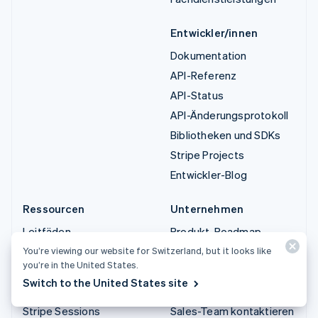
Entwickler/innen
Dokumentation
API-Referenz
API-Status
API-Änderungsprotokoll
Bibliotheken und SDKs
Stripe Projects
Entwickler-Blog
Ressourcen
Unternehmen
Leitfäden
Produkt-Roadmap
Kundenstories
Karriere
You’re viewing our website for Switzerland, but it looks like
you’re in the United States.
Blog
Newsroom
Switch to the United States site
Gemeinde
Stripe Press
Stripe Sessions
Sales-Team kontaktieren