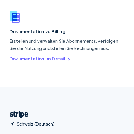
Sonderverwaltungsregion Hongkong,
China
English
简体中文
Spanien
Español
English
Dokumentation zu Billing
Thailand
ไทย
English
Erstellen und verwalten Sie Abonnements, verfolgen
Tschechische Republik
Sie die Nutzung und stellen Sie Rechnungen aus.
English
Ungarn
Dokumentation im Detail
English
Vereinigte Arabische Emirate
English
Vereinigte Staaten
English
Español
简体中文
Vereinigtes Königreich
English
Zypern
English
Schweiz (Deutsch)