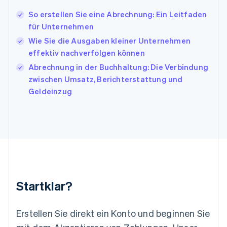
Japan
日本語
English
So erstellen Sie eine Abrechnung: Ein Leitfaden
Kanada
für Unternehmen
English
Français
Wie Sie die Ausgaben kleiner Unternehmen
Kroatien
English
Italiano
effektiv nachverfolgen können
Lettland
Abrechnung in der Buchhaltung: Die Verbindung
English
zwischen Umsatz, Berichterstattung und
Liechtenstein
Geldeinzug
Deutsch
English
Litauen
English
Luxemburg
Français
Deutsch
English
Malaysia
English
简体中文
Malta
English
Startklar?
Mexiko
Español
English
Neuseeland
Erstellen Sie direkt ein Konto und beginnen Sie
English