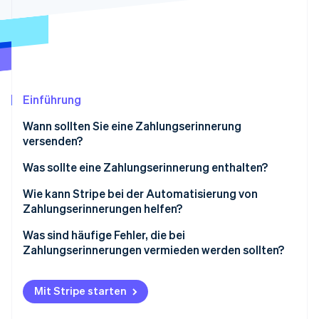
Betrugsprävention
Ecosystem
Atlas
Start-up-Gründung
Partner
Stripe App-Marktplatz
Climate
CO₂-Entnahme
Identity
Einführung
Online-Identitätsprüfung
Wann sollten Sie eine Zahlungserinnerung
versenden?
Was sollte eine Zahlungserinnerung enthalten?
Stripe-Sessions 2026
Vollständige Beispiel-E-Mail
Wie kann Stripe bei der Automatisierung von
Erfahren Sie, wie Stripe Lösungen für die Wirtschaft
Zahlungserinnerungen helfen?
Jetzt ansehen
Was sind häufige Fehler, die bei
Zahlungserinnerungen vermieden werden sollten?
Mit Stripe starten