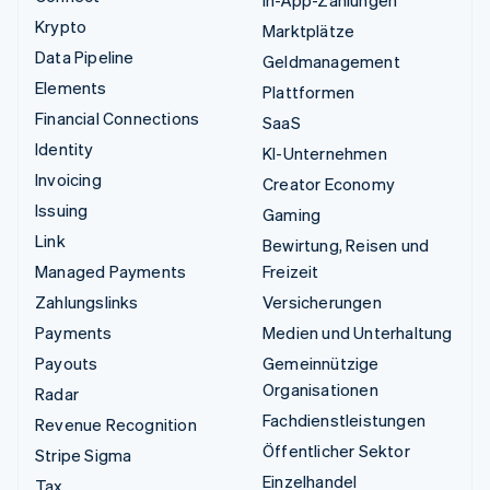
Krypto
Marktplätze
Data Pipeline
Geldmanagement
Elements
Plattformen
Financial Connections
SaaS
Identity
KI-Unternehmen
Invoicing
Creator Economy
Issuing
Gaming
Link
Bewirtung, Reisen und
Managed Payments
Freizeit
Zahlungslinks
Versicherungen
Payments
Medien und Unterhaltung
Payouts
Gemeinnützige
Organisationen
Radar
Fachdienstleistungen
Revenue Recognition
Öffentlicher Sektor
Stripe Sigma
Einzelhandel
Tax