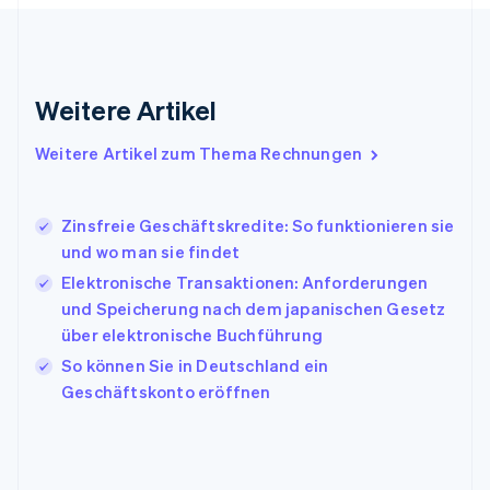
Griechenland
English
Indien
English
Weitere Artikel
Irland
English
Italien
Weitere Artikel zum Thema Rechnungen
Italiano
English
Japan
日本語
English
Zinsfreie Geschäftskredite: So funktionieren sie
Kanada
und wo man sie findet
English
Français
Elektronische Transaktionen: Anforderungen
Kroatien
English
Italiano
und Speicherung nach dem japanischen Gesetz
Lettland
über elektronische Buchführung
English
So können Sie in Deutschland ein
Liechtenstein
Geschäftskonto eröffnen
Deutsch
English
Litauen
English
Luxemburg
Français
Deutsch
English