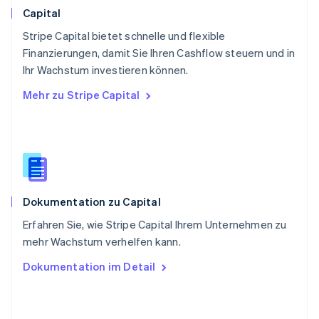
Schweiz
Capital
Deutsch
Français
Italiano
English
Stripe Capital bietet schnelle und flexible
Singapur
English
简体中文
Finanzierungen, damit Sie Ihren Cashflow steuern und in
Slowakei
Ihr Wachstum investieren können.
English
Mehr zu Stripe Capital
Slowenien
English
Italiano
Sonderverwaltungsregion Hongkong,
China
English
简体中文
Spanien
Español
English
Dokumentation zu Capital
Thailand
ไทย
English
Erfahren Sie, wie Stripe Capital Ihrem Unternehmen zu
Tschechische Republik
mehr Wachstum verhelfen kann.
English
Ungarn
Dokumentation im Detail
English
Vereinigte Arabische Emirate
English
Vereinigte Staaten