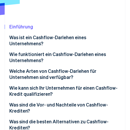
Betrugsprävention
Ecosystem
Atlas
Start-up-Gründung
Partner
Stripe App-Marktplatz
Climate
Einführung
CO₂-Entnahme
Was ist ein Cashflow-Darlehen eines
Identity
Unternehmens?
Online-Identitätsprüfung
Wie funktioniert ein Cashflow-Darlehen eines
Unternehmens?
Welche Arten von Cashflow-Darlehen für
Unternehmen sind verfügbar?
Stripe-Sessions 2026
Erfahren Sie, wie Stripe Lösungen für die Wirts
Wie kann sich Ihr Unternehmen für einen Cashflow-
Jetzt ansehen
Kredit qualifizieren?
Was sind die Vor- und Nachteile von Cashflow-
Krediten?
Vorteile von Cashflow-Krediten
Was sind die besten Alternativen zu Cashflow-
Krediten?