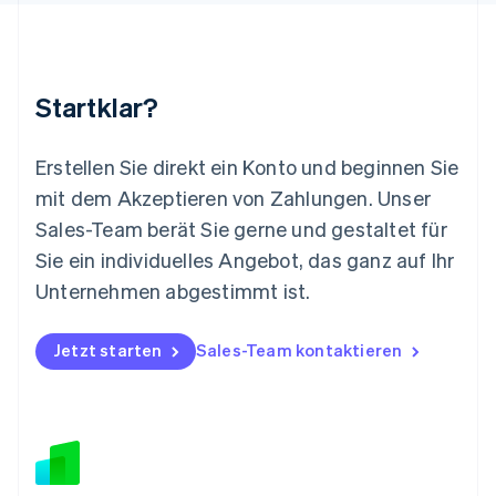
Malaysia
English
简体中文
Malta
English
Startklar?
Mexiko
Español
English
Neuseeland
Erstellen Sie direkt ein Konto und beginnen Sie
English
mit dem Akzeptieren von Zahlungen. Unser
Niederlande
Nederlands
English
Sales-Team berät Sie gerne und gestaltet für
Norwegen
Sie ein individuelles Angebot, das ganz auf Ihr
English
Österreich
Unternehmen abgestimmt ist.
Deutsch
English
Polen
Jetzt starten
Sales-Team kontaktieren
English
Portugal
Português
English
Rumänien
English
Schweden
Svenska
English