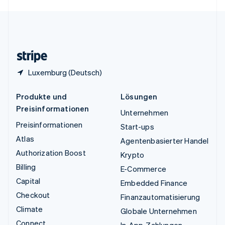
English
Español
简体中文
Vereinigtes Königreich
English
Zypern
English
Luxemburg (Deutsch)
Produkte und
Lösungen
Preisinformationen
Unternehmen
Preisinformationen
Start-ups
Atlas
Agentenbasierter Handel
Authorization Boost
Krypto
Billing
E-Commerce
Capital
Embedded Finance
Checkout
Finanzautomatisierung
Climate
Globale Unternehmen
Connect
In-App-Zahlungen