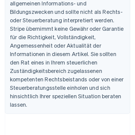
allgemeinen Informations- und
Australien
Bildungszwecken und sollte nicht als Rechts-
English
Belgien
oder Steuerberatung interpretiert werden.
Nederlands
Français
Deutsch
English
Stripe übernimmt keine Gewähr oder Garantie
Brasilien
für die Richtigkeit, Vollständigkeit,
Português
English
Bulgarien
Angemessenheit oder Aktualität der
English
Informationen in diesem Artikel. Sie sollten
Dänemark
English
den Rat eines in Ihrem steuerlichen
Deutschland
Zuständigkeitsbereich zugelassenen
Deutsch
English
Estland
kompetenten Rechtsbeistands oder von einer
English
Steuerberatungsstelle einholen und sich
Festlandchina
hinsichtlich Ihrer speziellen Situation beraten
简体中文
English
Finnland
lassen.
English
Svenska
Frankreich
Français
English
Gibraltar
English