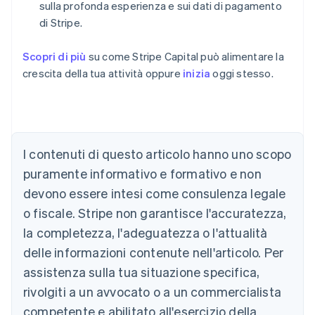
sulla profonda esperienza e sui dati di pagamento
di Stripe.
Scopri di più
su come Stripe Capital può alimentare la
crescita della tua attività oppure
inizia
oggi stesso.
Australia
English
Austria
I contenuti di questo articolo hanno uno scopo
Deutsch
English
puramente informativo e formativo e non
Belgio
devono essere intesi come consulenza legale
Nederlands
Français
Deutsch
English
Brasile
o fiscale. Stripe non garantisce l'accuratezza,
Português
English
la completezza, l'adeguatezza o l'attualità
Bulgaria
English
delle informazioni contenute nell'articolo. Per
Canada
assistenza sulla tua situazione specifica,
English
Français
Cina continentale
rivolgiti a un avvocato o a un commercialista
简体中文
English
competente e abilitato all'esercizio della