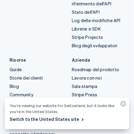
riferimento dell'API
Stato dell'API
Log delle modifiche API
Librerie e SDK
Stripe Projects
Blog degli sviluppatori
Risorse
Azienda
Guide
Roadmap del prodotto
Storie dei clienti
Lavora con noi
Blog
Sala stampa
Community
Stripe Press
Conferenza annuale
Contattaci
You’re viewing our website for Switzerland, but it looks like
Sessions
you’re in the United States.
Privacy e termini
Switch to the United States site
Attività vietate e
soggette a limitazioni