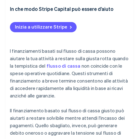
Svantaggi dei prestiti basati sul flusso di cassa
In che modo Stripe Capital può essere d’aiuto
Inizia a utilizzare Stripe
I finanziamenti basati sul flusso di cassa possono
aiutare la tua attività a restare sulla giusta rotta quando
la tempistica del
flusso di cassa
non coincide con le
spese operative quotidiane. Questi strumenti di
finanziamento a breve termine consentono alle attività
di accedere rapidamente alla liquidità in base ai ricavi
anziché alle garanzie.
Il finanziamento basato sul flusso di cassa giusto può
aiutarti a restare solvibile mentre attendi l'incasso dei
pagamenti. Quello sbagliato, invece, può generare
debito oneroso o aggravare la tensione sul flusso di