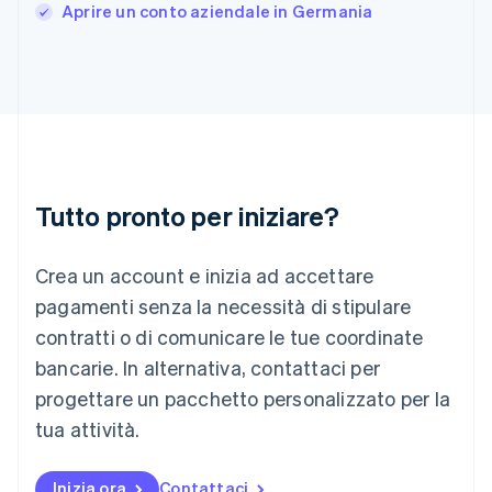
India
Aprire un conto aziendale in Germania
English
Irlanda
English
Italia
Italiano
English
Lettonia
English
Liechtenstein
Deutsch
English
Tutto pronto per iniziare?
Lituania
English
Crea un account e inizia ad accettare
Lussemburgo
Français
Deutsch
English
pagamenti senza la necessità di stipulare
Malaysia
contratti o di comunicare le tue coordinate
English
简体中文
Malta
bancarie. In alternativa, contattaci per
English
progettare un pacchetto personalizzato per la
Messico
tua attività.
Español
English
Norvegia
English
Inizia ora
Contattaci