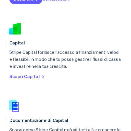
Nuova Zelanda
English
Paesi Bassi
Nederlands
English
Polonia
English
Portogallo
Português
English
Capital
RAS di Hong Kong, Cina
Stripe Capital fornisce l'accesso a finanziamenti veloci
English
简体中文
e flessibili in modo che tu possa gestire i flussi di cassa
Regno Unito
English
e investire nella tua crescita.
Repubblica Ceca
Scopri Capital
English
Romania
English
Singapore
English
简体中文
Slovacchia
English
Documentazione di Capital
Slovenia
English
Italiano
Scopri come Stripe Capital può aiutarti a far crescere la