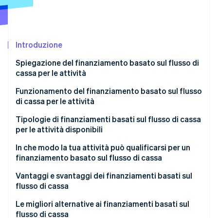
Scopri cosa ti aspetta
Radar
Ecosistema
Prevenzione delle frodi
Introduzione
Partner
Atlas
Stripe App Marketplace
Costituzione di start-up
Spiegazione del finanziamento basato sul flusso di
Climate
cassa per le attività
Rimozione del carbonio
Funzionamento del finanziamento basato sul flusso
Identity
di cassa per le attività
Verifica online dell'identità
Tipologie di finanziamenti basati sul flusso di cassa
per le attività disponibili
In che modo la tua attività può qualificarsi per un
finanziamento basato sul flusso di cassa
Stripe Sessions 2026
Scopri come Stripe sta costruendo l'infrastruttura economi
Vantaggi e svantaggi dei finanziamenti basati sul
Guarda ora
flusso di cassa
Vantaggi dei finanziamenti basati sul flusso di
Le migliori alternative ai finanziamenti basati sul
cassa
flusso di cassa