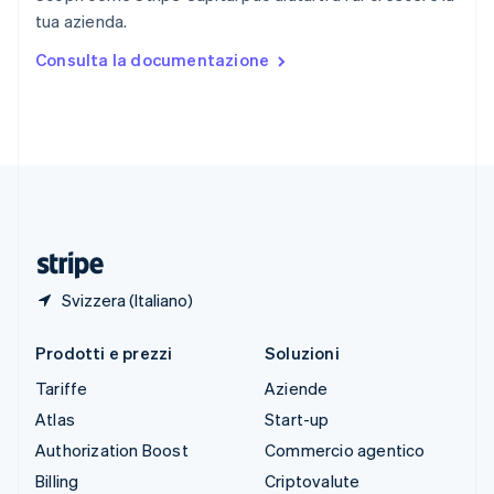
Spagna
tua azienda.
Español
English
Stati Uniti
Consulta la documentazione
English
Español
简体中文
Svezia
Svenska
English
Svizzera
Deutsch
Français
Italiano
English
Thailandia
ไทย
English
Ungheria
English
Svizzera (Italiano)
Prodotti e prezzi
Soluzioni
Tariffe
Aziende
Atlas
Start-up
Authorization Boost
Commercio agentico
Billing
Criptovalute