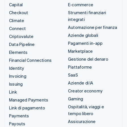
Capital
E-commerce
Checkout
Strumenti finanziari
integrati
Climate
Automazione per finanza
Connect
Aziende globali
Criptovalute
Pagamenti in-app
Data Pipeline
Marketplace
Elements
Gestione del denaro
Financial Connections
Piattaforme
Identity
SaaS
Invoicing
Aziende di IA
Issuing
Creator economy
Link
Gaming
Managed Payments
Ospitalità, viaggi e
Link di pagamento
tempo libero
Payments
Assicurazione
Payouts