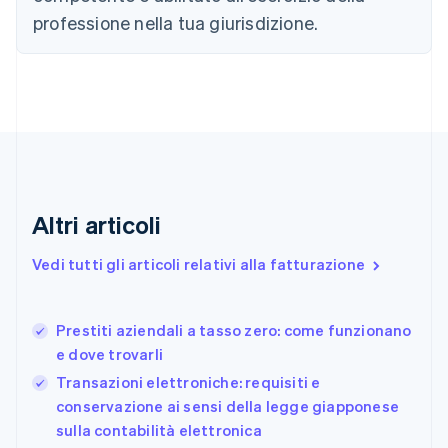
Cipro
professione nella tua giurisdizione.
English
Croazia
English
Italiano
Danimarca
English
Emirati Arabi Uniti
English
Estonia
English
Finlandia
Altri articoli
English
Svenska
Francia
Vedi tutti gli articoli relativi alla fatturazione
Français
English
Germania
Deutsch
English
Prestiti aziendali a tasso zero: come funzionano
Giappone
日本語
English
e dove trovarli
Gibilterra
Transazioni elettroniche: requisiti e
English
conservazione ai sensi della legge giapponese
Grecia
sulla contabilità elettronica
English