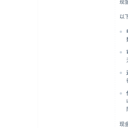
现
以
现