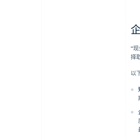
“
择
以