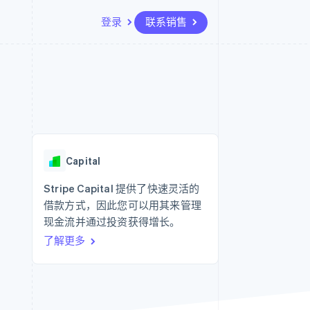
登录
联系销售
资源
生态系统
联系
场
更多
应用集成
合作伙伴
联系销售
Product roadmap
代码示例
Stripe App Marketplace
成为合作伙伴
了解未来规划
开发者博客
API 状态
Radar
欺诈防范
Capital
Atlas
初创企业注册
Stripe Capital 提供了快速灵活的
借款方式，因此您可以用其来管理
Climate
碳移除
现金流并通过投资获得增长。
了解更多