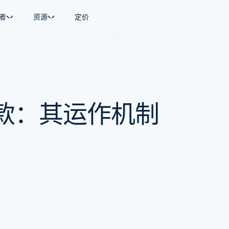
者
资源
定价
景
指南
按行业
公司
资金管理
平台和交易市
商务
持
接受线上付款
AI 企业
产品路线图
Global Payouts
Connect
币
持方案
实施预置结账流程
创作者经济
Sessions 年度大会
向第三方打款
平台支付
务
务
构建平台或交易市场
游戏
招聘
款：其运作机制
金融
管理订阅
酒店、旅游与休闲
资讯中心
动化
提供按用量计费
保险
Stripe Press
企业
发行稳定币支持的支付卡
媒体与娱乐
支付
通过智能体配置和管理服务
非营利组织
场
专业服务
理
公共部门
零售
化
on