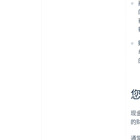
现
的
通