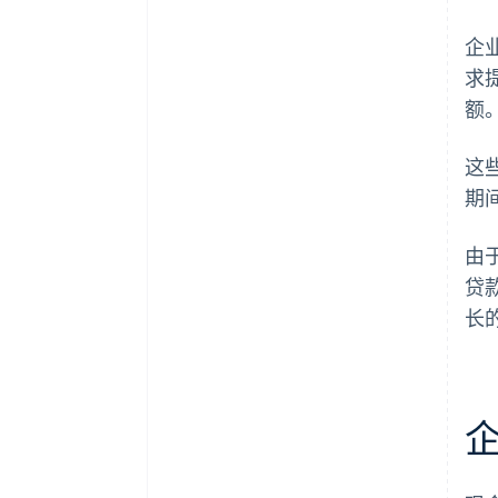
企
求
额
这
期
由
贷
长