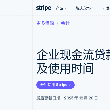
产品
解决方案
开发
更多资源
会计
按企业阶段
文档
学习
按应用场
支持
支付
营收
大型企业
Stripe 文档
博客
智能体
获取支
Payments
Billing
初创企业
API 参考文档
客户案例
加密货
托管支
在线支付
经常性收入
库与 SDK
指南
电子商
专业服
Payment links
Metronome
Stripe Apps
企业现金流贷
嵌入式
无代码支付
按用量计费
财务自
Checkout
Subscriptions
全球化
预构建支付界面
订阅管理
应用内
及使用时间
Elements
Invoicing
交易市
灵活的 UI 组件
一次性或定期账单
资金管
支付方式
Tax
平台
支持 125 种以上
销售税和增值税自动
SaaS
Authorization Boost
Revenue Recogniti
开始使用 Stripe
支付成功率优化
会计自动化
Link
Stripe Sigma
加速结账
自定义报告
最后更新日期：2025 年 12 月 20 日
Data Pipeline
数据同步