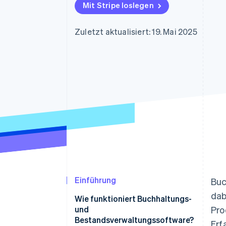
Optimierung der
Datensynchronisier
Mit Stripe loslegen
Autorisierungsraten
Link
Beschleunigter Bezahlvorgang
Zuletzt aktualisiert: 19. Mai 2025
Financial Connections
Verbundene Finanzdaten
Einführung
Buc
dab
Wie funktioniert Buchhaltungs-
und
Pro
Bestandsverwaltungssoftware?
Erf