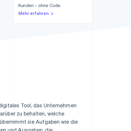
Kunden – ohne Code.
Mehr erfahren
Stripe-Sessions 2026
Erfahren Sie, wie Stripe
Lösungen für die
Wirtschaftsinfrastruktur
für KI aufbaut.
Jetzt ansehen
digitales Tool, das Unternehmen
darüber zu behalten, welche
 übernimmt sie Aufgaben wie die
men und Ausgaben, die