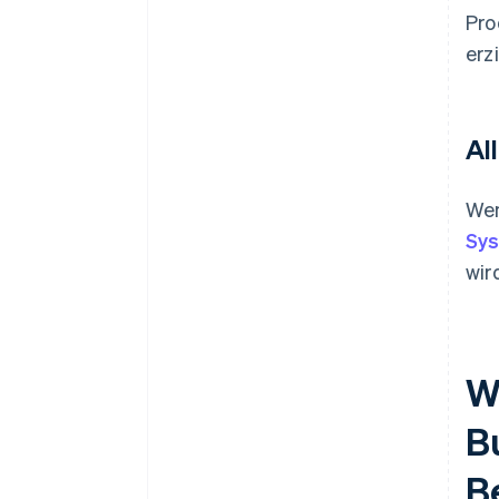
Pro
erz
Al
Wen
Sy
wir
W
B
B