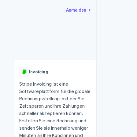
Anmelden
Ressourcen
Ecosystem
Kontakt
nd Marktplätze
Mehr
App-Integrationen
Partner
Sales-Team kontaktieren
Product roadmap
Code-Beispiele
Stripe App-Marktplatz
Partner werden
Ausblick
 Plattformen
Entwickler-Blog
 platforms
eit
API-Status
Radar
Betrugsprävention
eistungen
Invoicing
Atlas
onen
virtuelle Karten
Start-up-Gründung
Stripe Invoicing ist eine
Softwareplattform für die globale
Climate
CO₂-Entnahme
Rechnungsstellung, mit der Sie
Zeit sparen und Ihre Zahlungen
Identity
Online-Identitätsprüfung
schneller akzeptieren können.
Erstellen Sie eine Rechnung und
senden Sie sie innerhalb weniger
Minuten an Ihre Kundinnen und