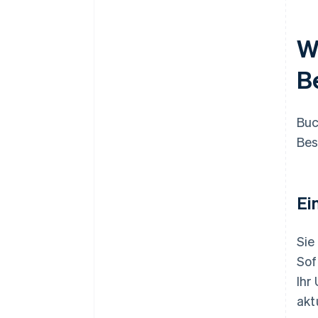
W
B
Buc
Bes
Ei
Sie
Sof
Ihr
akt