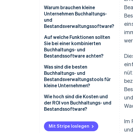
Bea
Eingabe und Aktualisierungen
Warum brauchen kleine
Unternehmen Buchhaltungs-
Bes
Kompetentes Tracking
und
ein
Bestandsverwaltungssoftware?
Zeitsparende Automatisierung
imm
Ohne Erfassung keine
Auf welche Funktionen sollten
wer
Intelligente Warnungen
Verwaltung
Sie bei einer kombinierten
Buchhaltungs- und
Leicht verständliche Berichte
Kleine Fehler mit großer Wirkung
Die
Bestandssoftware achten?
Alle Ihre Tools sind miteinander
ein
Liquidität
Bestandsverfolgung in Echtzeit
Was sind die besten
verbunden
nüt
Buchhaltungs- und
Ein mitwachsendes System
Automatische Aktualisierung
Bestandsverwaltungstools für
bez
Ihrer Finanzdaten
kleine Unternehmen?
Mehr Zeit fürs Wesentliche
Bes
Warnungen und Erinnerungen
Xero (Buchhaltung)
Wie hoch sind die Kosten und
und
Beispiel
der ROI von Buchhaltungs- und
Wac
Berichte und Einblicke
QuickBooks Online
Bestandssoftware?
(Buchhaltung)
Intelligente Integrationen
Kosten: Wofür Sie bezahlen
Im 
Zoho Books (Buchhaltung und
Mit Stripe loslegen
Rechnungsstellung und
und
Bestandsverwaltung)
ROI: Das erhalten Sie zurück