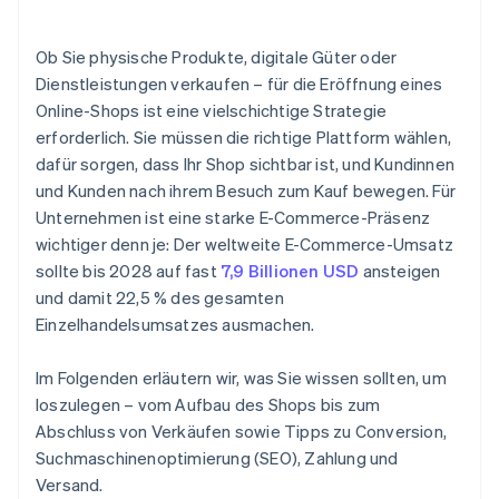
7. Testen Sie Ihren Shop
Ob Sie physische Produkte, digitale Güter oder
8. Analyse und Tracking implementieren
Dienstleistungen verkaufen – für die Eröffnung eines
Online-Shops ist eine vielschichtige Strategie
erforderlich. Sie müssen die richtige Plattform wählen,
dafür sorgen, dass Ihr Shop sichtbar ist, und Kundinnen
und Kunden nach ihrem Besuch zum Kauf bewegen. Für
Unternehmen ist eine starke E-Commerce-Präsenz
wichtiger denn je: Der weltweite E-Commerce-Umsatz
sollte bis 2028 auf fast
7,9 Billionen USD
ansteigen
und damit 22,5 % des gesamten
Einzelhandelsumsatzes ausmachen.
Im Folgenden erläutern wir, was Sie wissen sollten, um
loszulegen – vom Aufbau des Shops bis zum
Abschluss von Verkäufen sowie Tipps zu Conversion,
Suchmaschinenoptimierung (SEO), Zahlung und
Versand.