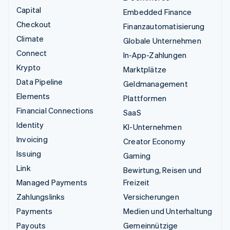
Capital
Embedded Finance
Checkout
Finanzautomatisierung
Climate
Globale Unternehmen
Connect
In-App-Zahlungen
Krypto
Marktplätze
Data Pipeline
Geldmanagement
Elements
Plattformen
Financial Connections
SaaS
Identity
KI-Unternehmen
Invoicing
Creator Economy
Issuing
Gaming
Link
Bewirtung, Reisen und
Managed Payments
Freizeit
Zahlungslinks
Versicherungen
Payments
Medien und Unterhaltung
Payouts
Gemeinnützige