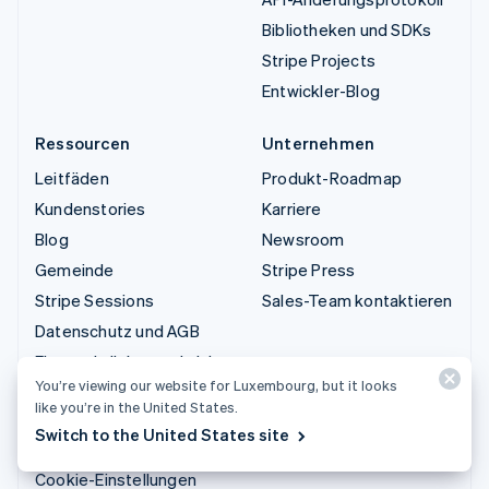
Bibliotheken und SDKs
Stripe Projects
Entwickler-Blog
Ressourcen
Unternehmen
Leitfäden
Produkt-Roadmap
Kundenstories
Karriere
Blog
Newsroom
Gemeinde
Stripe Press
Stripe Sessions
Sales-Team kontaktieren
Datenschutz und AGB
Eingeschränkte und nicht
You’re viewing our website for Luxembourg, but it looks
zugelassene Geschäfte
like you’re in the United States.
Lizenzen
Switch to the United States site
Sitemap
Cookie-Einstellungen