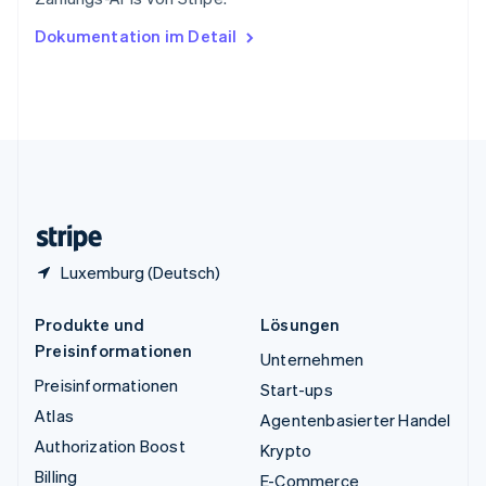
English
Ungarn
Dokumentation im Detail
English
Vereinigte Arabische Emirate
English
Vereinigte Staaten
English
Español
简体中文
Vereinigtes Königreich
English
Zypern
English
Luxemburg (Deutsch)
Produkte und
Lösungen
Preisinformationen
Unternehmen
Preisinformationen
Start-ups
Atlas
Agentenbasierter Handel
Authorization Boost
Krypto
Billing
E-Commerce