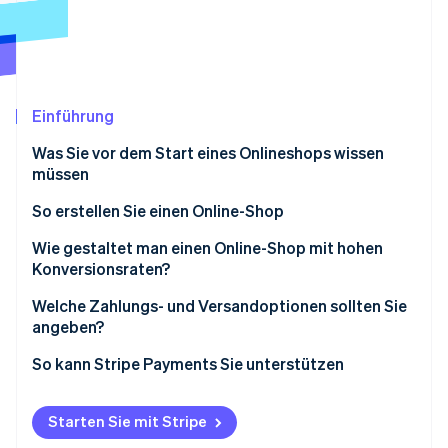
Betrugsprävention
Ecosystem
Atlas
Start-up-Gründung
Partner
Stripe App-Marktplatz
Climate
CO₂-Entnahme
Einführung
Identity
Was Sie vor dem Start eines Onlineshops wissen
Online-Identitätsprüfung
müssen
So erstellen Sie einen Online-Shop
1. Wählen Sie Ihre Plattform
Wie gestaltet man einen Online-Shop mit hohen
Konversionsraten?
Stripe-Sessions 2026
2. Einen Domainnamen erwerben
Erfahren Sie, wie Stripe Lösungen für die Wirts
Welche Zahlungs- und Versandoptionen sollten Sie
Jetzt ansehen
3. Gestalten Sie Ihren Shop
angeben?
4. Produkte hinzufügen
Bezahloptionen
So kann Stripe Payments Sie unterstützen
5. Zahlungs- und Versandoptionen konfigurieren
Versandoptionen
Starten Sie mit Stripe
6. Ihre Website für SEO optimieren