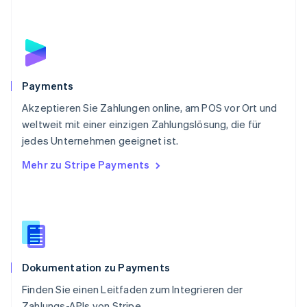
Português
English
Rumänien
English
Schweden
Svenska
English
Schweiz
Payments
Deutsch
Français
Italiano
English
Akzeptieren Sie Zahlungen online, am POS vor Ort und
Singapur
English
简体中文
weltweit mit einer einzigen Zahlungslösung, die für
Slowakei
jedes Unternehmen geeignet ist.
English
Mehr zu Stripe Payments
Slowenien
English
Italiano
Sonderverwaltungsregion Hongkong,
China
English
简体中文
Spanien
Español
English
Dokumentation zu Payments
Thailand
ไทย
English
Finden Sie einen Leitfaden zum Integrieren der
Tschechische Republik
Zahlungs-APIs von Stripe.