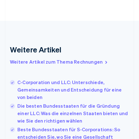
English
Svenska
Frankreich
Français
English
Gibraltar
English
Griechenland
English
Weitere Artikel
Indien
English
Weitere Artikel zum Thema Rechnungen
Irland
English
Italien
C-Corporation und LLC: Unterschiede,
Italiano
English
Japan
Gemeinsamkeiten und Entscheidung für eine
日本語
English
von beiden
Kanada
Die besten Bundesstaaten für die Gründung
English
Français
einer LLC: Was die einzelnen Staaten bieten und
Kroatien
English
Italiano
wie Sie den richtigen wählen
Lettland
Beste Bundesstaaten für S-Corporations: So
English
entscheiden Sie, wo Sie eine Gesellschaft
Liechtenstein