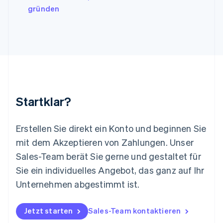
gründen
Deutsch
English
Litauen
English
Luxemburg
Français
Deutsch
English
Malaysia
English
简体中文
Malta
English
Startklar?
Mexiko
Español
English
Neuseeland
Erstellen Sie direkt ein Konto und beginnen Sie
English
mit dem Akzeptieren von Zahlungen. Unser
Niederlande
Nederlands
English
Sales-Team berät Sie gerne und gestaltet für
Norwegen
Sie ein individuelles Angebot, das ganz auf Ihr
English
Österreich
Unternehmen abgestimmt ist.
Deutsch
English
Polen
Jetzt starten
Sales-Team kontaktieren
English
Portugal