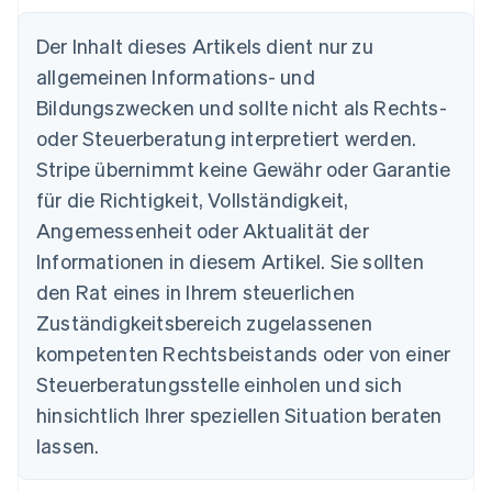
Der Inhalt dieses Artikels dient nur zu
allgemeinen Informations- und
Bildungszwecken und sollte nicht als Rechts-
oder Steuerberatung interpretiert werden.
Australien
English
Stripe übernimmt keine Gewähr oder Garantie
Belgien
für die Richtigkeit, Vollständigkeit,
Nederlands
Français
Deutsch
English
Brasilien
Angemessenheit oder Aktualität der
Português
English
Informationen in diesem Artikel. Sie sollten
Bulgarien
den Rat eines in Ihrem steuerlichen
English
Dänemark
Zuständigkeitsbereich zugelassenen
English
kompetenten Rechtsbeistands oder von einer
Deutschland
Steuerberatungsstelle einholen und sich
Deutsch
English
Estland
hinsichtlich Ihrer speziellen Situation beraten
English
lassen.
Festlandchina
简体中文
English
Finnland