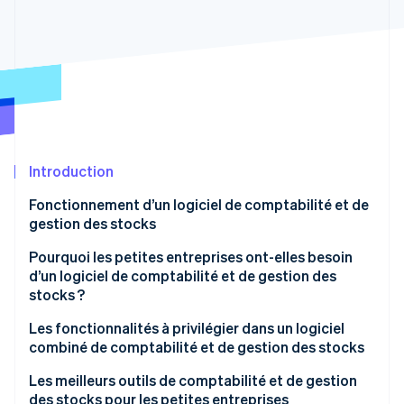
Découvrez les prochaines évolutions
Commerce en ligne
Radar
Prévention de la fraude
Écosystème
Atlas
Constitution de start-up
Partenaires
Climate
Stripe App Marketplace
Élimination du carbone
Introduction
Identity
Vérification de l'identité
Fonctionnement d’un logiciel de comptabilité et de
gestion des stocks
Saisie et mises à jour
Pourquoi les petites entreprises ont-elles besoin
d’un logiciel de comptabilité et de gestion des
Suivi avancé
Stripe Sessions 2026
stocks ?
Découvrez comment Stripe construit l’infrastructure écono
Automatisation pour gagner du temps
Regarder la vidéo
Vous ne pouvez pas gérer ce que vous ne mesurez
Les fonctionnalités à privilégier dans un logiciel
pas
combiné de comptabilité et de gestion des stocks
Alertes intelligentes
Petites erreurs, grandes conséquences
Suivi des stocks en temps réel
Les meilleurs outils de comptabilité et de gestion
Rapports faciles à comprendre
des stocks pour les petites entreprises