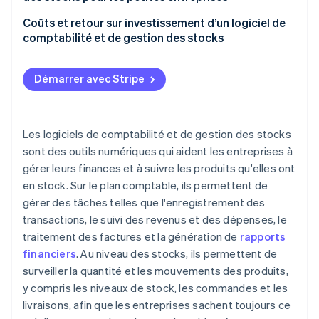
Flux de trésorerie
Mises à jour automatiques des données financières
Connexion de tous vos outils
Xero (comptabilité)
Coûts et retour sur investissement d’un logiciel de
Adaptation à l’évolution de votre entreprise
Alertes et rappels
comptabilité et de gestion des stocks
QuickBooks Online (comptabilité)
Une énergie mieux dépensée ailleurs
Rapports et informations
Coûts : ce que vous payez
Zoho Books (comptabilité et stocks)
Démarrer avec Stripe
Exemple
Intégrations intelligentes
Retour sur investissement : ce que vous obtenez en
Cin7 Core (stocks)
retour de votre investissement
Facturation et suivi des paiements
A2X (comptabilité)
Un exemple rapide de rapport coûts-avantages
Les logiciels de comptabilité et de gestion des stocks
Passage de nouvelles commandes
sont des outils numériques qui aident les entreprises à
Évolutivité
gérer leurs finances et à suivre les produits qu'elles ont
en stock. Sur le plan comptable, ils permettent de
Interface conviviale
gérer des tâches telles que l'enregistrement des
Accès mobile
transactions, le suivi des revenus et des dépenses, le
traitement des factures et la génération de
rapports
financiers
. Au niveau des stocks, ils permettent de
surveiller la quantité et les mouvements des produits,
y compris les niveaux de stock, les commandes et les
livraisons, afin que les entreprises sachent toujours ce