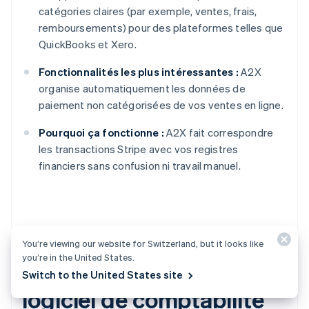
catégories claires (par exemple, ventes, frais,
remboursements) pour des plateformes telles que
QuickBooks et Xero.
Fonctionnalités les plus intéressantes :
A2X
organise automatiquement les données de
paiement non catégorisées de vos ventes en ligne.
Pourquoi ça fonctionne :
A2X fait correspondre
les transactions Stripe avec vos registres
financiers sans confusion ni travail manuel.
Coûts et retour sur
You’re viewing our website for Switzerland, but it looks like
you’re in the United States.
investissement d'un
Switch to the United States site
logiciel de comptabilité