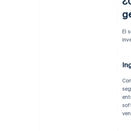
¿
g
El 
inv
In
Com
seg
ent
sof
ven