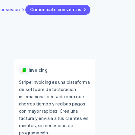
iar sesión
Comunícate con ventas
Recursos
Ecosistema
Contacto
 marketplaces
Más
Integraciones de aplicaciones
Socios
Contacta con ventas
Product roadmap
s
Ejemplos de código
Stripe App Marketplace
Conviértete en socio
Ver lo que viene
ataformas
Blog de desarrolladores
Estado de la API
Radar
Prevención de fraude
Invoicing
Atlas
Constitución de una startup
 lucro
Stripe Invoicing es una plataforma
de software de facturación
Climate
Eliminación de dióxido de
internacional pensada para que
carbono
ahorres tiempo y recibas pagos
con mayor rapidez. Crea una
factura y envíala a tus clientes en
minutos, sin necesidad de
programación.