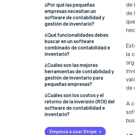
de
Ingreso de datos y
¿Por qué las pequeñas
actualizaciones
empresas necesitan un
de 
software de contabilidad y
que
Seguimiento experto
gestión de inventario?
nec
Automatización que ahorra
No se puede gestionar lo que no
¿Qué funcionalidades debes
tiempo
se mide
buscar en un software
Est
combinado de contabilidad e
Alertas inteligentes
Los pequeños errores tienen
la 
inventario?
grandes consecuencias
Informes fáciles de entender
org
Seguimiento de inventario en
¿Cuáles son las mejores
Flujo de caja
inv
tiempo real
herramientas de contabilidad y
Todas tus herramientas
gestión de inventario para
val
conectadas
Crece contigo
Actualizaciones financieras
pequeñas empresas?
de 
automáticas
Es mejor emplear tu energía en
Xero (contabilidad)
¿Cuáles son los costos y el
otra cosa
Alertas y recordatorios
retorno de la inversión (ROI) del
A c
QuickBooks Online
software de contabilidad e
Ejemplo
Elaboración de informes y
sof
(contabilidad)
inventario?
perspectivas
bus
Zoho Books (contabilidad e
Costos: lo que estás pagando
Integraciones inteligentes
inventario)
Empieza a usar Stripe