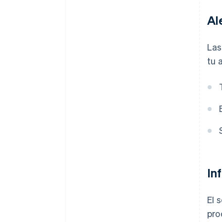
Al
Las
tu 
In
El 
pro