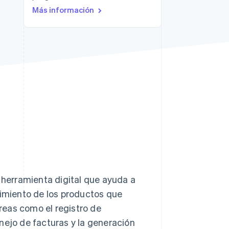
Más información
Sesiones de Stripe
2026
Descubre cómo Stripe
construye la
infraestructura
económica para la IA.
Mirar ahora
a herramienta digital que ayuda a
uimiento de los productos que
areas como el registro de
nejo de facturas y la generación