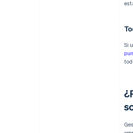
est
To
Si 
pun
tod
¿
s
Ges
emp