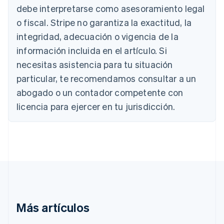
Bélgica
debe interpretarse como asesoramiento legal
Nederlands
Français
Deutsch
English
o fiscal. Stripe no garantiza la exactitud, la
Brasil
integridad, adecuación o vigencia de la
Português
English
Bulgaria
información incluida en el artículo. Si
English
necesitas asistencia para tu situación
Canadá
English
Français
particular, te recomendamos consultar a un
China continental
abogado o un contador competente con
简体中文
English
Chipre
licencia para ejercer en tu jurisdicción.
English
Croacia
English
Italiano
Dinamarca
English
Emiratos Árabes Unidos
English
Eslovaquia
English
Más artículos
Eslovenia
English
Italiano