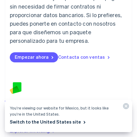
Japón
sin necesidad de firmar contratos ni
日本語
English
proporcionar datos bancarios. Si lo prefieres,
Letonia
English
puedes ponerte en contacto con nosotros
Liechtenstein
para que diseñemos un paquete
Deutsch
English
Lituania
personalizado para tu empresa.
English
Luxemburgo
Empezar ahora
Contacta con ventas
Français
Deutsch
English
Malasia
English
简体中文
Malta
English
México
Español
English
Noruega
Invoicing
English
You’re viewing our website for Mexico, but it looks like
Crea una factura y envíala a tus clientes en cuestión de
Nueva Zelandia
you’re in the United States.
English
minutos, sin necesidad de programación.
Switch to the United States site
Países Bajos
Explorar Invoicing
Nederlands
English