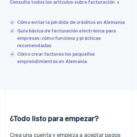
Consulta todos los artículos sobre facturación
España
Español
English
Estados Unidos
English
Español
简体中文
Cómo evitar la pérdida de créditos en Alemania
Estonia
Guía básica de facturación electrónica para
English
empresas: cómo funciona y prácticas
Finlandia
recomendadas
English
Svenska
Francia
Cómo crear facturas los pequeños
Français
English
emprendimientos en Alemania
Gibraltar
English
Grecia
English
Hungría
English
India
English
Irlanda
¿Todo listo para empezar?
English
Italia
Crea una cuenta y empieza a aceptar pagos
Italiano
English