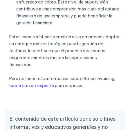
esfuerzos de cobro. Este nivel de supervisión
contribuye a una comprensión más clara del estado
financiero de una empresa y puede beneficiar la
gestión financiera.
Estas características permiten a las empresas adoptar
un enfoque más estratégico para la gestión de
facturas, lo que hace que el proceso sea menos
engorroso mientras mejora las operaciones
financieras.
Para obtener más información sobre Stripe Invoicing,
habla con un experto
para empezar.
Alemania
Deutsch
English
Australia
English
El contenido de este artículo tiene solo fines
Austria
informativos y educativos generales y no
Deutsch
English