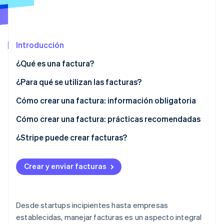
Ecosistema
Introducción
Sesiones de Stripe 2026
Socios
Descubre cómo Stripe construye la infraestructura económi
¿Qué es una factura?
Stripe App Marketplace
Mirar ahora
¿Para qué se utilizan las facturas?
Cómo crear una factura: información obligatoria
Cómo crear una factura: prácticas recomendadas
¿Stripe puede crear facturas?
Crear y enviar facturas
Desde startups incipientes hasta empresas
establecidas, manejar facturas es un aspecto integral