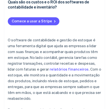
Alertas e lembretes
Xero (contabilidade)
Quais são os custos e o ROI dos softwares de
Você pode dedicar sua energia a outras coisas.
contabilidade e inventário?
Relatórios e informações
QuickBooks Online (contabilidade)
Exemplo
Custos: o que você está pagando
Integrações inteligentes
Zoho Books (contabilidade e inventário)
Comece a usar a Stripe
ROI: o que você está recebendo de volta
Faturamento e acompanhamento de pagamentos
Cin7 Core (inventário)
Um exemplo rápido de custo-benefício
Reordenação
A2X (contabilidade)
O software de contabilidade e gestão de estoque é
Escalabilidade
uma ferramenta digital que ajuda as empresas a lidar
com suas finanças e acompanhar quais produtos têm
Interface amigável
em estoque. No lado contábil, gerencia tarefas como
registrar transações, controlar receitas e despesas,
Acesso móvel
lidar com faturas e gerar
relatórios financeiros
. Com o
estoque, ele monitora a quantidade e a movimentação
dos produtos, incluindo níveis de estoque, pedidos e
entregas, para que as empresas sempre saibam o que
têm em mãos, o que está acabando e o que precisa ser
reabastecido.