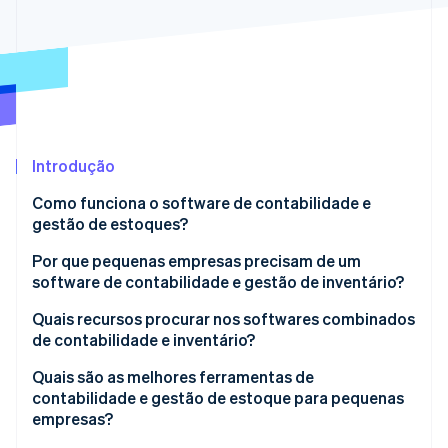
Veja o que está chegando
Radar
Ecossistema
Prevenção de fraudes
Parceiros
Atlas
Stripe App Marketplace
Incorporação de startups
Climate
Remoção de carbono
Introdução
Identity
Como funciona o software de contabilidade e
Verificação de identidade
gestão de estoques?
Entrada e atualizações
Por que pequenas empresas precisam de um
software de contabilidade e gestão de inventário?
Rastreamento qualificado
Você não consegue gerenciar o que não mede
Quais recursos procurar nos softwares combinados
Stripe Sessions 2026
Automação com economia de tempo
de contabilidade e inventário?
Veja como a Stripe está construindo a infraestrutura econ
Pequenos erros têm grandes consequências
Assista agora
Alertas inteligentes
Acompanhamento de inventário em tempo real
Quais são as melhores ferramentas de
Fluxo de caixa
contabilidade e gestão de estoque para pequenas
Relatórios fáceis de entender
Atualizações financeiras automáticas
empresas?
Cresce com você
Todas as ferramentas conectadas