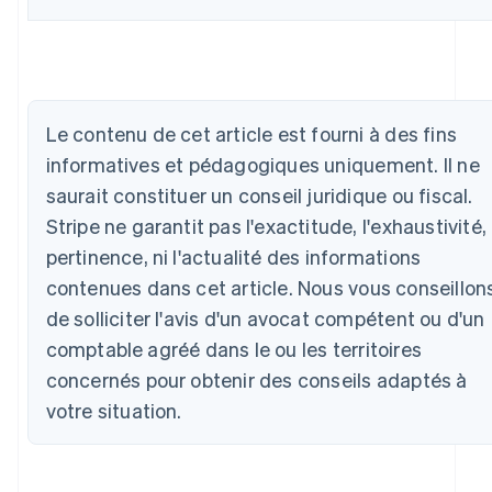
Allemagne
Deutsch
English
Australie
Le contenu de cet article est fourni à des fins
English
Autriche
informatives et pédagogiques uniquement. Il ne
Deutsch
English
saurait constituer un conseil juridique ou fiscal.
Belgique
Stripe ne garantit pas l'exactitude, l'exhaustivité, 
Nederlands
Français
Deutsch
English
Brésil
pertinence, ni l'actualité des informations
Português
English
contenues dans cet article. Nous vous conseillon
Bulgarie
de solliciter l'avis d'un avocat compétent ou d'un
English
Canada
comptable agréé dans le ou les territoires
English
Français
concernés pour obtenir des conseils adaptés à
Chine continentale
简体中文
English
votre situation.
Chypre
English
Croatie
English
Italiano