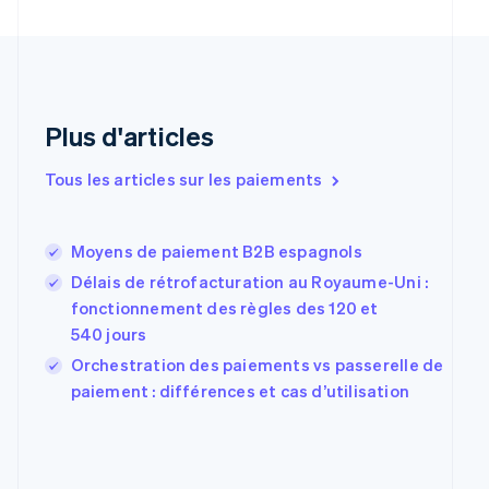
Danemark
English
Émirats arabes unis
English
Espagne
Plus d'articles
Español
English
Estonie
Tous les articles sur les paiements
English
États-Unis
English
Español
简体中文
Finlande
Moyens de paiement B2B espagnols
English
Svenska
Délais de rétrofacturation au Royaume-Uni :
France
fonctionnement des règles des 120 et
Français
English
540 jours
Gibraltar
English
Orchestration des paiements vs passerelle de
Grèce
paiement : différences et cas d’utilisation
English
Hongrie
English
Inde
English