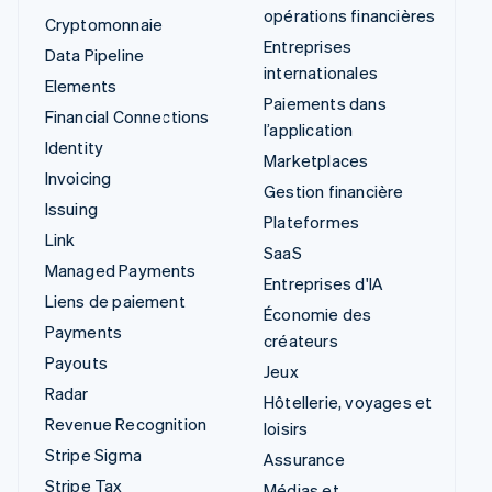
opérations financières
Cryptomonnaie
Entreprises
Data Pipeline
internationales
Elements
Paiements dans
Financial Connections
l’application
Identity
Marketplaces
Invoicing
Gestion financière
Issuing
Plateformes
Link
SaaS
Managed Payments
Entreprises d'IA
Liens de paiement
Économie des
Payments
créateurs
Payouts
Jeux
Radar
Hôtellerie, voyages et
Revenue Recognition
loisirs
Stripe Sigma
Assurance
Stripe Tax
Médias et