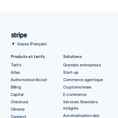
Suède
Svenska
English
Suisse
Deutsch
Français
Italiano
English
Thaïlande
ไทย
English
Suisse (Français)
Produits et tarifs
Solutions
Tarifs
Grandes entreprises
Atlas
Start-up
Authorization Boost
Commerce agentique
Billing
Cryptomonnaie
Capital
E-commerce
Checkout
Services financiers
intégrés
Climate
Automatisation des
Connect