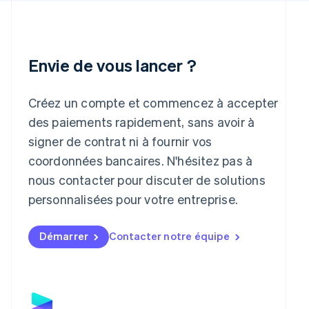
Irlande
English
Italie
Italiano
English
Envie de vous lancer ?
Japon
日本語
English
Lettonie
Créez un compte et commencez à accepter
English
des paiements rapidement, sans avoir à
Liechtenstein
signer de contrat ni à fournir vos
Deutsch
English
Lituanie
coordonnées bancaires. N'hésitez pas à
English
nous contacter pour discuter de solutions
Luxembourg
personnalisées pour votre entreprise.
Français
Deutsch
English
Malaisie
English
简体中文
Démarrer
Contacter notre équipe
Malte
English
Mexique
Español
English
Norvège
English