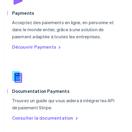
Nouvelle-Zélande
English
Payments
Pays-Bas
Acceptez des paiements en ligne, en personne et
Nederlands
English
Pologne
dans le monde entier, grâce à une solution de
English
paiement adaptée à toutes les entreprises.
Portugal
Découvrir Payments
Português
English
R.A.S. de Hong Kong, Chine
English
简体中文
République tchèque
English
Roumanie
English
Royaume-Uni
Documentation Payments
English
Trouvez un guide qui vous aidera à intégrer les API
Singapour
de paiement Stripe.
English
简体中文
Slovaquie
Consulter la documentation
English
Slovénie
English
Italiano