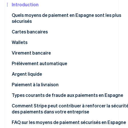
Découvrez les prochaines évolutions
Commerce en ligne
Introduction
Radar
Quels moyens de paiement en Espagne sont les plus
Prévention de la fraude
sécurisés
Écosystème
Atlas
Cartes bancaires
Constitution de start-up
Partenaires
Climate
Stripe App
Wallets
Élimination du carbone
Marketplace
Virement bancaire
Identity
Vérification de l'identité
Prélèvement automatique
Argent liquide
Paiement à la livraison
Stripe Sessions 2026
Types courants de fraude aux paiements en Espagne
Découvrez comment Stripe construit l’infrastructure écon
Regarder la vidéo
Comment Stripe peut contribuer à renforcer la sécurit
des paiements dans votre entreprise
FAQ sur les moyens de paiement sécurisés en Espagne