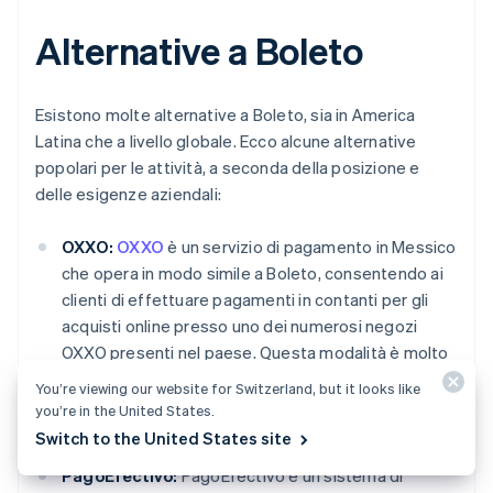
Alternative a Boleto
Esistono molte alternative a Boleto, sia in America
Latina che a livello globale. Ecco alcune alternative
popolari per le attività, a seconda della posizione e
delle esigenze aziendali:
OXXO:
OXXO
è un servizio di pagamento in Messico
che opera in modo simile a Boleto, consentendo ai
clienti di effettuare pagamenti in contanti per gli
acquisti online presso uno dei numerosi negozi
OXXO presenti nel paese. Questa modalità è molto
popolare tra le persone che non hanno accesso ai
You’re viewing our website for Switzerland, but it looks like
servizi bancari o che preferiscono non utilizzare
you’re in the United States.
carte di credito o di debito online.
Switch to the United States site
PagoEfectivo:
PagoEfectivo è un sistema di