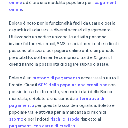
online
ed è ora una modalità popolare per i
pagamenti
online
.
Boleto è noto per le funzionalità facili da usare e per la
capacità di adattarsi a diversi scenari di pagamento.
Utilizzando un codice univoco, le attività possono
inviare fatture via email, SMS o social media, che i clienti
possono utilizzare per pagare online entro un periodo
prestabilito, solitamente compreso tra 3 e 15 giorni. I
clienti hanno la possibilità di pagare subito o a rate.
Boleto è un
metodo di pagamento
accettata in tutto il
Brasile. Circa il
60% della popolazione brasiliana
non
possiede carte di credito, secondo i dati della Banca
mondiale, e Boleto è una comoda
alternativa di
pagamento
per questa fascia demografica. Boleto è
popolare tra le attività per la mancanza di rischi di
storno
e per i ridotti
rischi di frode
rispetto ai
pagamenti con carta di credito
.