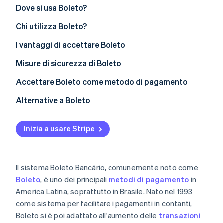
Scopri cosa ti aspetta
Dove si usa Boleto?
Radar
Ecosistema
Chi utilizza Boleto?
Prevenzione delle frodi
I vantaggi di accettare Boleto
Partner
Atlas
Stripe App Marketplace
Costituzione di start-up
Misure di sicurezza di Boleto
Climate
Rimozione del carbonio
Accettare Boleto come metodo di pagamento
Identity
Alternative a Boleto
Verifica online dell'identità
Inizia a usare Stripe
Stripe Sessions 2026
Il sistema Boleto Bancário, comunemente noto come
Scopri come Stripe sta costruendo l'infrastruttura economi
Boleto
, è uno dei principali
metodi di pagamento
in
Guarda ora
America Latina, soprattutto in Brasile. Nato nel 1993
come sistema per facilitare i pagamenti in contanti,
Boleto si è poi adattato all'aumento delle
transazioni