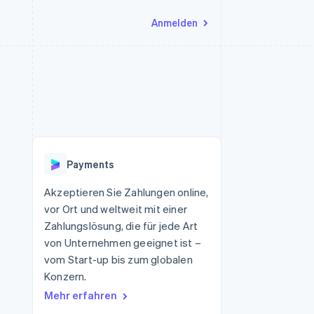
Anmelden
Ressourcen
Ecosystem
Kontakt
nd Marktplätze
Mehr
App-Integrationen
Partner
Sales-Team kontaktieren
Product roadmap
Code-Beispiele
Stripe App-Marktplatz
Partner werden
Ausblick
 Plattformen
Entwickler-Blog
eit
API-Status
Radar
Betrugsprävention
Payments
Atlas
onen
Start-up-Gründung
Akzeptieren Sie Zahlungen online,
vor Ort und weltweit mit einer
Climate
CO₂-Entnahme
Zahlungslösung, die für jede Art
von Unternehmen geeignet ist –
vom Start-up bis zum globalen
Konzern.
Mehr erfahren