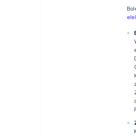
Bol
ele