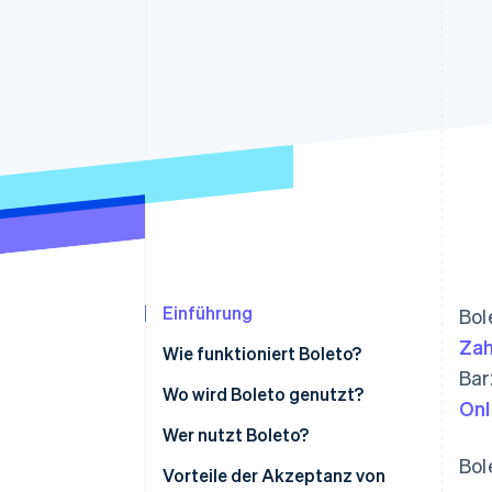
Optimierung der
Datensynchronisier
Autorisierungsraten
Link
Beschleunigter Bezahlvorgang
Financial Connections
Verbundene Finanzdaten
Einführung
Bol
Za
Wie funktioniert Boleto?
Bar
Wo wird Boleto genutzt?
Onl
Wer nutzt Boleto?
Bol
Vorteile der Akzeptanz von