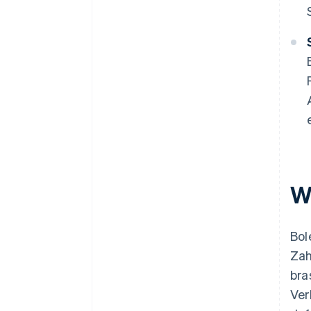
W
Bol
Zah
bra
Ver