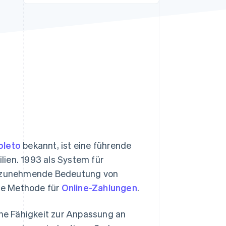
Stripe-Sessions 2026
Erfahren Sie, wie Stripe
Lösungen für die
Wirtschaftsinfrastruktur
für KI aufbaut.
Jetzt ansehen
oleto
bekannt, ist eine führende
lien. 1993 als System für
ie zunehmende Bedeutung von
bte Methode für
Online-Zahlungen
.
ine Fähigkeit zur Anpassung an