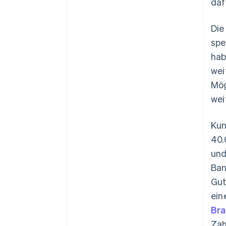
daf
Die
spe
hab
wei
Mög
wei
Kun
40.
und
Ban
Gut
ein
Bra
Zah