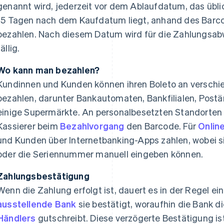
genannt wird, jederzeit vor dem Ablaufdatum, das übli
15 Tagen nach dem Kaufdatum liegt, anhand des Barc
bezahlen. Nach diesem Datum wird für die Zahlungsab
fällig.
Wo kann man bezahlen?
Kundinnen und Kunden können ihren Boleto an verschie
bezahlen, darunter Bankautomaten, Bankfilialen, Post
einige Supermärkte. An personalbesetzten Standorten s
Kassierer beim
Bezahlvorgang
den Barcode. Für
Onlin
und Kunden über Internetbanking-Apps zahlen, wobei 
oder die Seriennummer manuell eingeben können.
Zahlungsbestätigung
Wenn die Zahlung erfolgt ist, dauert es in der Regel ein
ausstellende Bank
sie bestätigt, woraufhin die Bank 
Händlers
gutschreibt. Diese verzögerte Bestätigung is