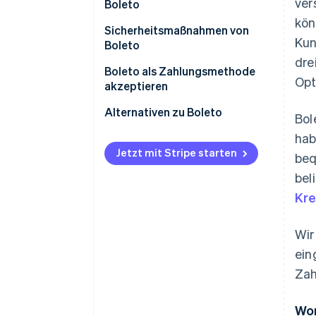
ver
Boleto
kön
Sicherheitsmaßnahmen von
Kun
Boleto
dre
Boleto als Zahlungsmethode
Opt
akzeptieren
Alternativen zu Boleto
Bol
ha
Jetzt mit Stripe starten
be
bel
Kre
Wir
ein
Zah
Wor