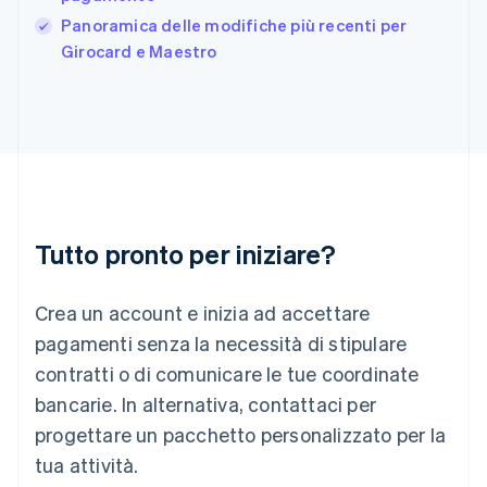
Grecia
English
Panoramica delle modifiche più recenti per
India
Girocard e Maestro
English
Irlanda
English
Italia
Italiano
English
Lettonia
English
Liechtenstein
Deutsch
English
Tutto pronto per iniziare?
Lituania
English
Crea un account e inizia ad accettare
Lussemburgo
Français
Deutsch
English
pagamenti senza la necessità di stipulare
Malaysia
contratti o di comunicare le tue coordinate
English
简体中文
Malta
bancarie. In alternativa, contattaci per
English
progettare un pacchetto personalizzato per la
Messico
tua attività.
Español
English