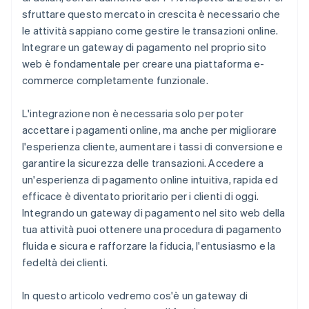
sfruttare questo mercato in crescita è necessario che
6. Raccogli i dati di pagamento sul lato client
le attività sappiano come gestire le transazioni online.
Integrare un gateway di pagamento nel proprio sito
7. Invia le informazioni di pagamento al tuo server
web è fondamentale per creare una piattaforma e-
8. Elabora il pagamento sul lato server
commerce completamente funzionale.
9. Gestisci la risposta e aggiorna il tuo sito web
L'integrazione non è necessaria solo per poter
10. Gestisci errori e casi limite
accettare i pagamenti online, ma anche per migliorare
l'esperienza cliente, aumentare i tassi di conversione e
11. Testa l’integrazione
garantire la sicurezza delle transazioni. Accedere a
12. Attiva la modalità live
un'esperienza di pagamento online intuitiva, rapida ed
efficace è diventato prioritario per i clienti di oggi.
Integrando un gateway di pagamento nel sito web della
tua attività puoi ottenere una procedura di pagamento
fluida e sicura e rafforzare la fiducia, l'entusiasmo e la
fedeltà dei clienti.
In questo articolo vedremo cos'è un gateway di