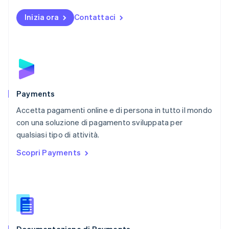
Norvegia
English
Inizia ora
Contattaci
Nuova Zelanda
English
Paesi Bassi
Nederlands
English
Polonia
English
Portogallo
Português
English
Payments
RAS di Hong Kong, Cina
Accetta pagamenti online e di persona in tutto il mondo
English
简体中文
con una soluzione di pagamento sviluppata per
Regno Unito
English
qualsiasi tipo di attività.
Repubblica Ceca
Scopri Payments
English
Romania
English
Singapore
English
简体中文
Slovacchia
English