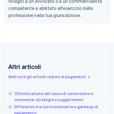
Cina continentale
rivolgiti a un avvocato o a un commercialista
简体中文
English
competente e abilitato all'esercizio della
Cipro
professione nella tua giurisdizione.
English
Croazia
English
Italiano
Danimarca
English
Emirati Arabi Uniti
English
Estonia
English
Finlandia
Altri articoli
English
Svenska
Francia
Vedi tutti gli articoli relativi ai pagamenti
Français
English
Germania
Deutsch
English
Ottimizzazione del tasso di conversione e-
Giappone
日本語
English
commerce: strategie e suggerimenti
Gibilterra
Differenze tra conto esercente e gateway di
English
pagamento