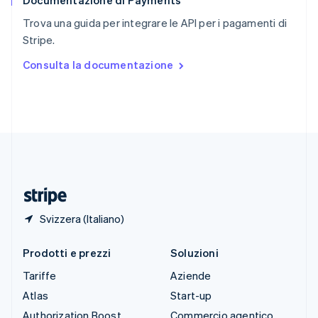
Documentazione di Payments
Slovenia
English
Italiano
Trova una guida per integrare le API per i pagamenti di
Spagna
Stripe.
Español
English
Stati Uniti
Consulta la documentazione
English
Español
简体中文
Svezia
Svenska
English
Svizzera
Deutsch
Français
Italiano
English
Thailandia
ไทย
English
Ungheria
English
Svizzera (Italiano)
Prodotti e prezzi
Soluzioni
Tariffe
Aziende
Atlas
Start-up
Authorization Boost
Commercio agentico