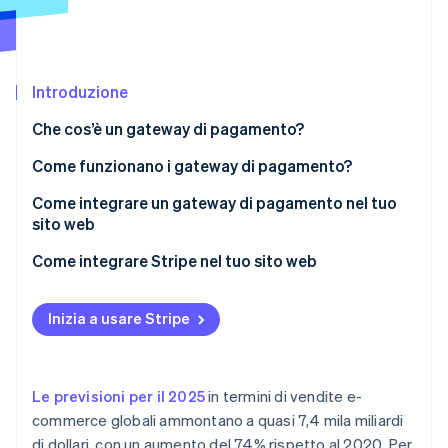
Scopri cosa ti aspetta
Radar
Ecosistema
Prevenzione delle frodi
Introduzione
Partner
Atlas
Stripe App Marketplace
Costituzione di start-up
Che cos’è un gateway di pagamento?
Climate
Rimozione del carbonio
Come funzionano i gateway di pagamento?
Identity
Come integrare un gateway di pagamento nel tuo
Verifica online dell'identità
sito web
1. Scegli un gateway di pagamento
Come integrare Stripe nel tuo sito web
2. Configura un conto esercente
1. Crea un account Stripe
Inizia a usare Stripe
Stripe Sessions 2026
3. Ottieni le chiavi API
2. Ottieni le chiavi API
Scopri come Stripe sta costruendo l'infrastruttura economi
Guarda ora
4. Integra il gateway di pagamento nel tuo sito web
3. Installa le librerie di Stripe
Le previsioni per il 2025
in termini di vendite e-
5. Testa il gateway di pagamento
4. Integra Stripe nel tuo sito web
commerce globali ammontano a quasi 7,4 mila miliardi
di dollari, con un aumento del 74% rispetto al 2020. Per
6. Attiva la modalità live
5. Configura un endpoint lato server