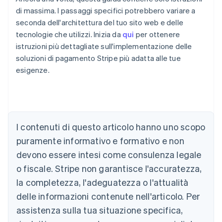
di massima. I passaggi specifici potrebbero variare a
seconda dell'architettura del tuo sito web e delle
tecnologie che utilizzi. Inizia da
qui
per ottenere
istruzioni più dettagliate sull'implementazione delle
soluzioni di pagamento Stripe più adatta alle tue
esigenze.
Australia
English
Austria
I contenuti di questo articolo hanno uno scopo
Deutsch
English
puramente informativo e formativo e non
Belgio
devono essere intesi come consulenza legale
Nederlands
Français
Deutsch
English
Brasile
o fiscale. Stripe non garantisce l'accuratezza,
Português
English
la completezza, l'adeguatezza o l'attualità
Bulgaria
English
delle informazioni contenute nell'articolo. Per
Canada
assistenza sulla tua situazione specifica,
English
Français