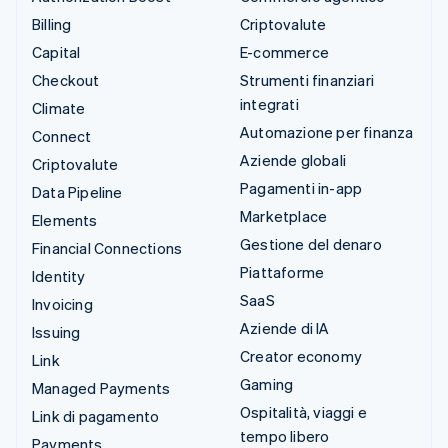
Billing
Criptovalute
Capital
E-commerce
Checkout
Strumenti finanziari
integrati
Climate
Automazione per finanza
Connect
Aziende globali
Criptovalute
Pagamenti in-app
Data Pipeline
Marketplace
Elements
Gestione del denaro
Financial Connections
Piattaforme
Identity
SaaS
Invoicing
Aziende di IA
Issuing
Creator economy
Link
Gaming
Managed Payments
Ospitalità, viaggi e
Link di pagamento
tempo libero
Payments