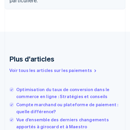
particulière.
简体中文
English
Chypre
English
Croatie
English
Italiano
Danemark
English
Émirats arabes unis
English
Espagne
Plus d'articles
Español
English
Estonie
Voir tous les articles sur les paiements
English
États-Unis
English
Español
简体中文
Optimisation du taux de conversion dans le
Finlande
English
Svenska
commerce en ligne : Stratégies et conseils
France
Compte marchand ou plateforme de paiement :
Français
English
quelle différence?
Gibraltar
English
Vue d’ensemble des derniers changements
Grèce
apportés à girocard et à Maestro