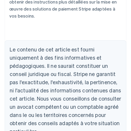
obtenir des instructions plus détaillées sur la mise en
œuvre des solutions de paiement Stripe adaptées à
vos besoins.
Allemagne
Le contenu de cet article est fourni
Deutsch
English
Australie
uniquement à des fins informatives et
English
pédagogiques. Il ne saurait constituer un
Autriche
conseil juridique ou fiscal. Stripe ne garantit
Deutsch
English
Belgique
pas l'exactitude, l'exhaustivité, la pertinence,
Nederlands
Français
Deutsch
English
ni l'actualité des informations contenues dans
Brésil
Português
English
cet article. Nous vous conseillons de consulter
Bulgarie
un avocat compétent ou un comptable agréé
English
Canada
dans le ou les territoires concernés pour
English
Français
obtenir des conseils adaptés à votre situation
Chine continentale