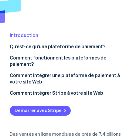
Commerce de détail
État des API
Atlas
Constitution d'une entreprise
Climate
Élimination du carbone
Écosystème
Introduction
Identity
Partenaires
Vérification de l'identité
Stripe App Marketplace
Qu’est-ce qu’une plateforme de paiement?
Comment fonctionnent les plateformes de
paiement?
Comment intégrer une plateforme de paiement à
Stripe Sessions 2026
votre site Web
Découvrez comment Stripe construit l’infrastructure écon
l’IA.
1. Choisissez une plateforme de paiement
Comment intégrer Stripe à votre site Web
Regarder
2. Configurez un compte marchand
1. Créez un compte Stripe
Démarrer avec Stripe
3. Obtenez des clés API
2. Obtenez des clés API
4. Intégrez la plateforme de paiement à votre site
3. Installez les bibliothèques de Stripe
Web
Des ventes en ligne mondiales de près de 7,4 billions