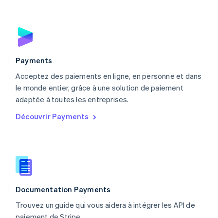
English
Mexique
Español
English
Norvège
English
Nouvelle-Zélande
English
Payments
Pays-Bas
Acceptez des paiements en ligne, en personne et dans
Nederlands
English
le monde entier, grâce à une solution de paiement
Pologne
English
adaptée à toutes les entreprises.
Portugal
Découvrir Payments
Português
English
RAS de Hong Kong, Chine
English
简体中文
République tchèque
English
Roumanie
English
Documentation Payments
Royaume-Uni
English
Trouvez un guide qui vous aidera à intégrer les API de
Singapour
paiement de Stripe.