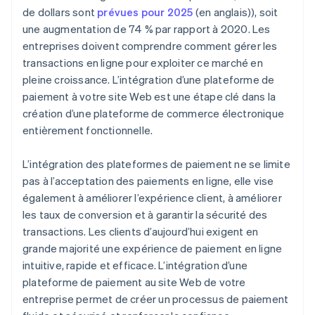
4. Intégrez Stripe à votre site Web
de dollars sont
prévues pour 2025
(en anglais)), soit
5. Testez la plateforme de paiement
une augmentation de 74 % par rapport à 2020. Les
5. Configurez un point de terminaison côté serveur
6. Mettez en production
entreprises doivent comprendre comment gérer les
6. Collectez les informations de paiement côté
transactions en ligne pour exploiter ce marché en
client
pleine croissance. L’intégration d’une plateforme de
7. Envoyez les informations de paiement à votre
paiement à votre site Web est une étape clé dans la
serveur
création d’une plateforme de commerce électronique
entièrement fonctionnelle.
8. Traitez le paiement côté serveur
9. Gérez la réponse et mettez à jour votre site Web
L’intégration des plateformes de paiement ne se limite
pas à l’acceptation des paiements en ligne, elle vise
10. Gérez les erreurs et les cas extrêmes
également à améliorer l’expérience client, à améliorer
les taux de conversion et à garantir la sécurité des
11. Testez l’intégration
transactions. Les clients d’aujourd’hui exigent en
12. Mettez en production
grande majorité une expérience de paiement en ligne
intuitive, rapide et efficace. L’intégration d’une
plateforme de paiement au site Web de votre
entreprise permet de créer un processus de paiement