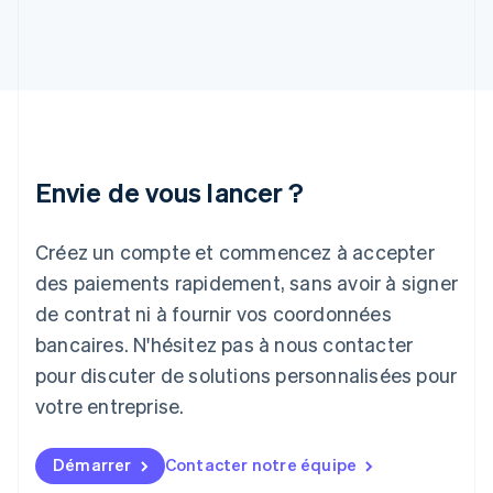
English
Hongrie
English
Inde
English
Irlande
English
Italie
Italiano
English
Envie de vous lancer ?
Japon
日本語
English
Créez un compte et commencez à accepter
Lettonie
English
des paiements rapidement, sans avoir à signer
Liechtenstein
de contrat ni à fournir vos coordonnées
Deutsch
English
Lituanie
bancaires. N'hésitez pas à nous contacter
English
pour discuter de solutions personnalisées pour
Luxembourg
votre entreprise.
Français
Deutsch
English
Malaisie
English
简体中文
Démarrer
Contacter notre équipe
Malte