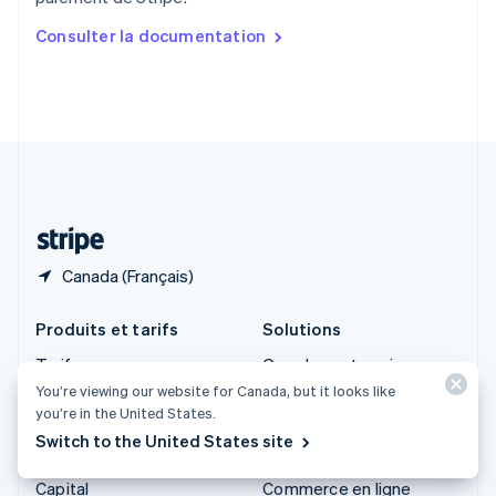
English
简体中文
Slovaquie
Consulter la documentation
English
Slovénie
English
Italiano
Suède
Svenska
English
Suisse
Deutsch
Français
Italiano
English
Thaïlande
ไทย
English
Canada (Français)
Produits et tarifs
Solutions
Tarifs
Grandes entreprises
You’re viewing our website for Canada, but it looks like
Atlas
Jeunes entreprises
you’re in the United States.
Authorization Boost
Commerce agentique
Switch to the United States site
Billing
Cryptomonnaie
Capital
Commerce en ligne