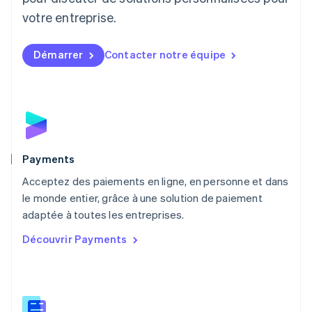
Luxembourg
votre entreprise.
Français
Deutsch
English
Malaisie
English
简体中文
Démarrer
Contacter notre équipe
Malte
English
Mexique
Español
English
Norvège
English
Nouvelle-Zélande
English
Payments
Pays-Bas
Acceptez des paiements en ligne, en personne et dans
Nederlands
English
le monde entier, grâce à une solution de paiement
Pologne
English
adaptée à toutes les entreprises.
Portugal
Découvrir Payments
Português
English
R.A.S. de Hong Kong, Chine
English
简体中文
République tchèque
English