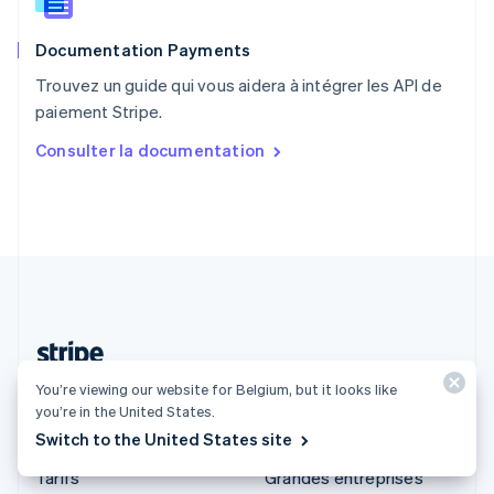
Roumanie
English
Documentation Payments
Royaume-Uni
English
Trouvez un guide qui vous aidera à intégrer les API de
Singapour
paiement Stripe.
English
简体中文
Slovaquie
Consulter la documentation
English
Slovénie
English
Italiano
Suède
Svenska
English
Suisse
Deutsch
Français
Italiano
English
Thaïlande
ไทย
English
Belgique (Français)
You’re viewing our website for Belgium, but it looks like
you’re in the United States.
Switch to the United States site
Produits et tarifs
Solutions
Tarifs
Grandes entreprises