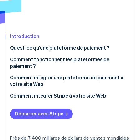
Découvrez les prochaines évolutions
Commerce en ligne
Radar
Prévention de la fraude
Écosystème
Atlas
Constitution de start-up
Introduction
Partenaires
Climate
Stripe App Marketplace
Qu’est-ce qu’une plateforme de paiement ?
Élimination du carbone
Comment fonctionnent les plateformes de
Identity
Vérification de l'identité
paiement ?
Comment intégrer une plateforme de paiement à
votre site Web
1. Choisissez une plateforme de paiement
Comment intégrer Stripe à votre site Web
Stripe Sessions 2026
2. Souscrivez un compte marchand
1. Créez un compte Stripe
Découvrez comment Stripe construit l’infrastructure écono
Regarder la vidéo
Démarrer avec Stripe
3. Obtenez des clés API
2. Obtenez des clés API
4. Intégrez la plateforme de paiement à votre site
3. Installez les bibliothèques Stripe
Web
Près de 7 400 milliards de dollars de ventes mondiales