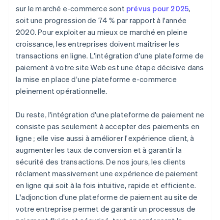
4. Intégrez Stripe à votre site Web
sur le marché e-commerce sont
prévus pour 2025
,
5. Testez la plateforme de paiement
soit une progression de 74 % par rapport à l'année
5. Mise en place d’un composant endpoint côté
6. Mettez votre site en ligne
serveur
2020. Pour exploiter au mieux ce marché en pleine
croissance, les entreprises doivent maîtriser les
6. Collectez les données de paiement côté client
transactions en ligne. L'intégration d'une plateforme de
7. Transmettez les informations de paiement à
paiement à votre site Web est une étape décisive dans
votre serveur
la mise en place d'une plateforme e-commerce
pleinement opérationnelle.
8. Traitez le paiement côté serveur
9. Traitez la réponse et actualisez votre site
Du reste, l'intégration d'une plateforme de paiement ne
consiste pas seulement à accepter des paiements en
10. Traitez les erreurs et les cas particuliers
ligne ; elle vise aussi à améliorer l'expérience client, à
augmenter les taux de conversion et à garantir la
11. Testez l’intégration
sécurité des transactions. De nos jours, les clients
12. Mettez votre site en ligne
réclament massivement une expérience de paiement
en ligne qui soit à la fois intuitive, rapide et efficiente.
L'adjonction d'une plateforme de paiement au site de
votre entreprise permet de garantir un processus de