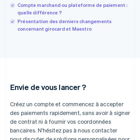
France
Compte marchand ou plateforme de paiement :
Français
English
quelle différence ?
Gibraltar
English
Présentation des derniers changements
Grèce
concernant girocard et Maestro
English
Hongrie
English
Inde
English
Irlande
English
Italie
Italiano
English
Envie de vous lancer ?
Japon
日本語
English
Créez un compte et commencez à accepter
Lettonie
English
des paiements rapidement, sans avoir à signer
Liechtenstein
de contrat ni à fournir vos coordonnées
Deutsch
English
Lituanie
bancaires. N'hésitez pas à nous contacter
English
pour discuter de solutions personnalisées pour