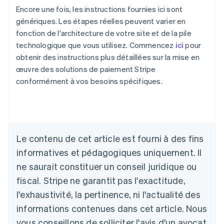
Encore une fois, les instructions fournies ici sont
génériques. Les étapes réelles peuvent varier en
fonction de l'architecture de votre site et de la pile
technologique que vous utilisez. Commencez
ici
pour
obtenir des instructions plus détaillées sur la mise en
œuvre des solutions de paiement Stripe
conformément à vos besoins spécifiques.
Allemagne
Le contenu de cet article est fourni à des fins
Deutsch
English
Australie
informatives et pédagogiques uniquement. Il
English
ne saurait constituer un conseil juridique ou
Autriche
Deutsch
English
fiscal. Stripe ne garantit pas l'exactitude,
Belgique
l'exhaustivité, la pertinence, ni l'actualité des
Nederlands
Français
Deutsch
English
Brésil
informations contenues dans cet article. Nous
Português
English
vous conseillons de solliciter l'avis d'un avocat