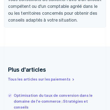
Bulgarie
compétent ou d'un comptable agréé dans le
English
Canada
ou les territoires concernés pour obtenir des
English
Français
conseils adaptés à votre situation.
Chine continentale
简体中文
English
Chypre
English
Croatie
English
Italiano
Danemark
English
Émirats arabes unis
English
Plus d'articles
Espagne
Español
English
Tous les articles sur les paiements
Estonie
English
États-Unis
Optimisation du taux de conversion dans le
English
Español
简体中文
domaine de l'e‑commerce : Stratégies et
Finlande
English
Svenska
conseils