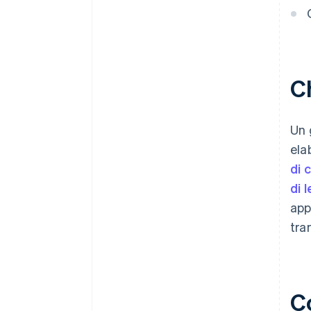
server
9. Gestisci la risposta e aggiorna
il tuo sito web
10. Gestisci errori e casi limite
C
11. Testa l’integrazione
12. Attiva la modalità live
Un 
ela
di 
di 
app
tra
C