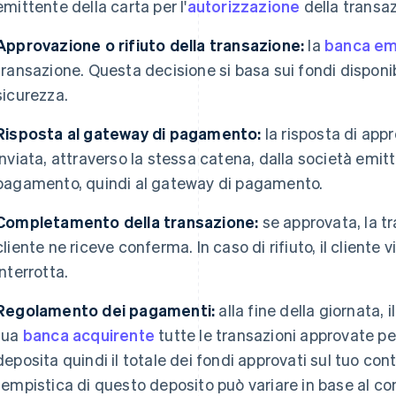
emittente della carta per l'
autorizzazione
della transaz
Approvazione o rifiuto della transazione:
la
banca em
transazione. Questa decisione si basa sui fondi disponibili
sicurezza.
Risposta al gateway di pagamento:
la risposta di appr
inviata, attraverso la stessa catena, dalla società emitt
pagamento, quindi al gateway di pagamento.
Completamento della transazione:
se approvata, la t
cliente ne riceve conferma. In caso di rifiuto, il cliente
interrotta.
Regolamento dei pagamenti:
alla fine della giornata,
tua
banca acquirente
tutte le transazioni approvate pe
deposita quindi il totale dei fondi approvati sul tuo co
tempistica di questo deposito può variare in base al co