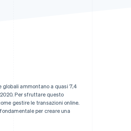
Stripe Sessions 2026
Scopri come Stripe sta
costruendo
l'infrastruttura
economica per l'IA.
Guarda ora
e globali ammontano a quasi 7,4
l 2020. Per sfruttare questo
ome gestire le transazioni online.
è fondamentale per creare una