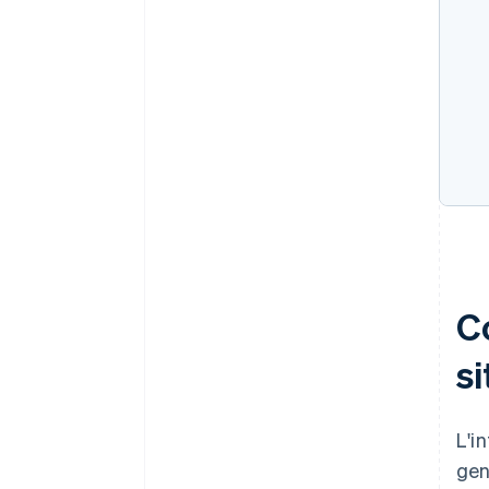
C
s
L'i
gen