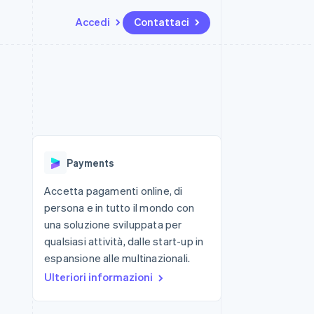
Accedi
Contattaci
Risorse
Ecosistema
Recapiti
me e marketplace
Altro
Integrazioni app
Partner
Contattaci
Product roadmap
ns
Esempi di codice
Stripe App Marketplace
Diventa nostro partner
Scopri cosa ti aspetta
 piattaforme
Blog per sviluppatori
 platforms
ibero
Stato dell'API
Radar
ari integrati
Prevenzione delle frodi
Payments
 fisiche
Atlas
Costituzione di start-up
Accetta pagamenti online, di
persona e in tutto il mondo con
Climate
Rimozione del carbonio
una soluzione sviluppata per
qualsiasi attività, dalle start-up in
Identity
Verifica online dell'identità
espansione alle multinazionali.
Ulteriori informazioni