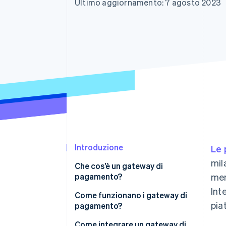
Ultimo aggiornamento: 7 agosto 2023
Link
Pagamento accelerato
Financial Connections
Conti finanziari collegati
Introduzione
Le 
mil
Che cos’è un gateway di
pagamento?
mer
Int
Come funzionano i gateway di
pia
pagamento?
Come integrare un gateway di