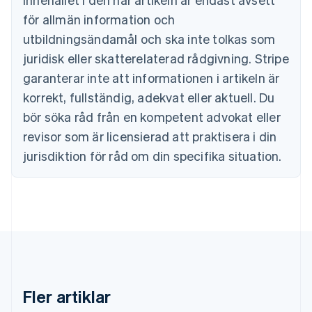
English
för allmän information och
Cypern
English
utbildningsändamål och ska inte tolkas som
Danmark
juridisk eller skatterelaterad rådgivning. Stripe
English
Estland
garanterar inte att informationen i artikeln är
English
korrekt, fullständig, adekvat eller aktuell. Du
Fastlandskina
bör söka råd från en kompetent advokat eller
简体中文
English
Finland
revisor som är licensierad att praktisera i din
English
Svenska
jurisdiktion för råd om din specifika situation.
Frankrike
Français
English
Förenade Arabemiraten
English
Gibraltar
English
Grekland
English
Hongkong SAR, Kina
English
简体中文
Fler artiklar
Indien