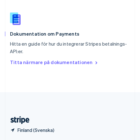
English
Italiano
Spanien
Español
English
Storbritannien
English
Dokumentation om Payments
Sverige
Svenska
English
Hitta en guide för hur du integrerar Stripes betalnings-
Thailand
API:er.
ไทย
English
Tjeckien
Titta närmare på dokumentationen
English
Tyskland
Deutsch
English
Ungern
English
USA
English
Español
简体中文
Österrike
Deutsch
English
Finland (Svenska)