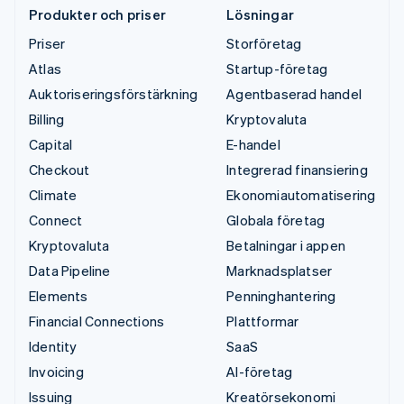
Produkter och priser
Lösningar
Priser
Storföretag
Atlas
Startup-företag
Auktoriseringsförstärkning
Agentbaserad handel
Billing
Kryptovaluta
Capital
E-handel
Checkout
Integrerad finansiering
Climate
Ekonomiautomatisering
Connect
Globala företag
Kryptovaluta
Betalningar i appen
Data Pipeline
Marknadsplatser
Elements
Penninghantering
Financial Connections
Plattformar
Identity
SaaS
Invoicing
AI-företag
Issuing
Kreatörsekonomi