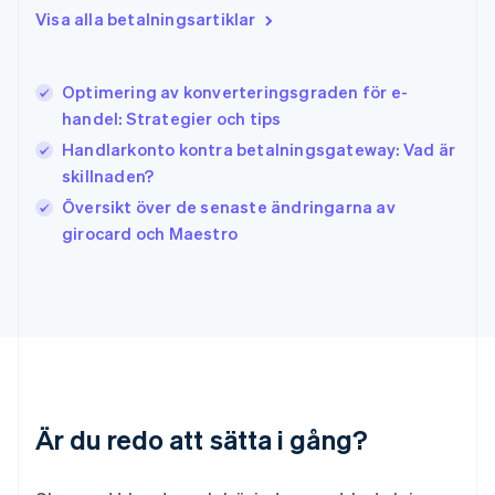
English
Visa alla betalningsartiklar
Irland
English
Italien
Optimering av konverteringsgraden för e-
Italiano
English
handel: Strategier och tips
Japan
日本語
English
Handlarkonto kontra betalningsgateway: Vad är
Kanada
skillnaden?
English
Français
Översikt över de senaste ändringarna av
Kroatien
English
Italiano
girocard och Maestro
Lettland
English
Liechtenstein
Deutsch
English
Litauen
English
Luxemburg
Français
Deutsch
English
Är du redo att sätta i gång?
Malaysia
English
简体中文
Malta