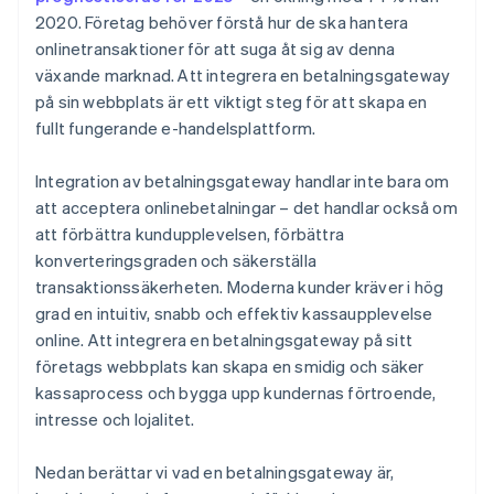
2020. Företag behöver förstå hur de ska hantera
6. Lansera:
5. Konfigurera en slutpunkt på serversidan
onlinetransaktioner för att suga åt sig av denna
6. Samla in betalningsuppgifter på klientsidan
växande marknad. Att integrera en betalningsgateway
på sin webbplats är ett viktigt steg för att skapa en
7. Skicka betalningsinformation till din server
fullt fungerande e-handelsplattform.
8. Behandla betalningen på serversidan
Integration av betalningsgateway handlar inte bara om
9. Hantera svaret och uppdatera din webbplats
att acceptera onlinebetalningar – det handlar också om
10. Hantera fel och undantagsfall
att förbättra kundupplevelsen, förbättra
konverteringsgraden och säkerställa
11. Testa integreringen
transaktionssäkerheten. Moderna kunder kräver i hög
12. Lansera:
grad en intuitiv, snabb och effektiv kassaupplevelse
online. Att integrera en betalningsgateway på sitt
företags webbplats kan skapa en smidig och säker
kassaprocess och bygga upp kundernas förtroende,
intresse och lojalitet.
Nedan berättar vi vad en betalningsgateway är,