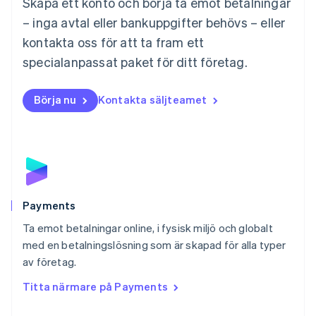
Skapa ett konto och börja ta emot betalningar
English
Mexiko
– inga avtal eller bankuppgifter behövs – eller
Español
English
kontakta oss för att ta fram ett
Nederländerna
specialanpassat paket för ditt företag.
Nederlands
English
Norge
English
Börja nu
Kontakta säljteamet
Nya Zeeland
English
Polen
English
Portugal
Português
English
Rumänien
English
Payments
Schweiz
Ta emot betalningar online, i fysisk miljö och globalt
Deutsch
Français
Italiano
English
med en betalningslösning som är skapad för alla typer
Singapore
English
简体中文
av företag.
Slovakien
Titta närmare på Payments
English
Slovenien