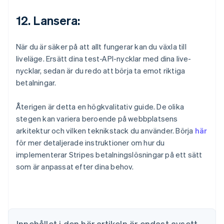
12. Lansera:
När du är säker på att allt fungerar kan du växla till
liveläge. Ersätt dina test-API-nycklar med dina live-
nycklar, sedan är du redo att börja ta emot riktiga
betalningar.
Återigen är detta en högkvalitativ guide. De olika
stegen kan variera beroende på webbplatsens
arkitektur och vilken teknikstack du använder. Börja
här
för mer detaljerade instruktioner om hur du
implementerar Stripes betalningslösningar på ett sätt
Australien
som är anpassat efter dina behov.
English
Belgien
Nederlands
Français
Deutsch
English
Brasilien
Português
English
Bulgarien
Innehållet i den här artikeln är endast avsett