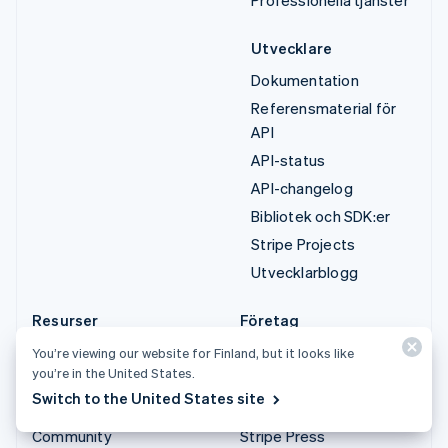
Professionella tjänster
Utvecklare
Dokumentation
Referensmaterial för
API
API-status
API-changelog
Bibliotek och SDK:er
Stripe Projects
Utvecklarblogg
Resurser
Företag
Guider
Produktplan
You’re viewing our website for Finland, but it looks like
you’re in the United States.
Kundberättelser
Karriärer
Switch to the United States site
Blogg
Nyhetsrum
Community
Stripe Press