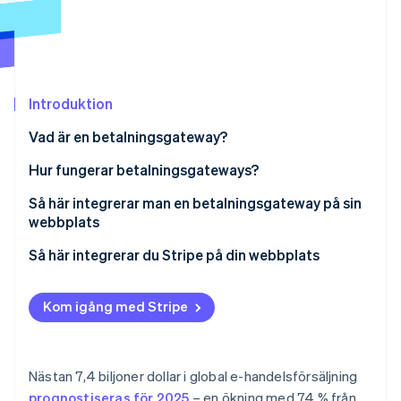
Identitetsverifiering online
Partner
Stripe App Marketplace
Introduktion
Stripe Sessions 2026
Se hur Stripe bygger den ekonomiska inf
Vad är en betalningsgateway?
Titta nu
Hur fungerar betalningsgateways?
Så här integrerar man en betalningsgateway på sin
webbplats
1. Välj en betalningsgateway
Så här integrerar du Stripe på din webbplats
2. Skapa ett handlarkonto
1. Skapa ett Stripe-konto
Kom igång med Stripe
3. Skaffa API -nycklar
2. Skaffa API -nycklar
4. Integrera betalningsgatewayen på din webbplats
3. Installera Stripes bibliotek
Nästan 7,4 biljoner dollar i global e-handelsförsäljning
5. Testa betalningsgatewayen
4. Integrera Stripe på din webbplats
prognostiseras för 2025
– en ökning med 74 % från