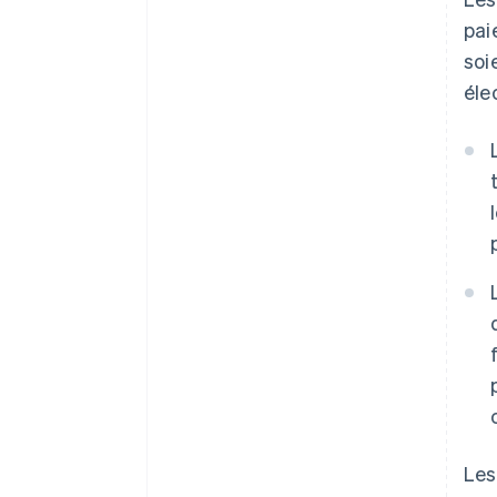
pai
soi
éle
Les