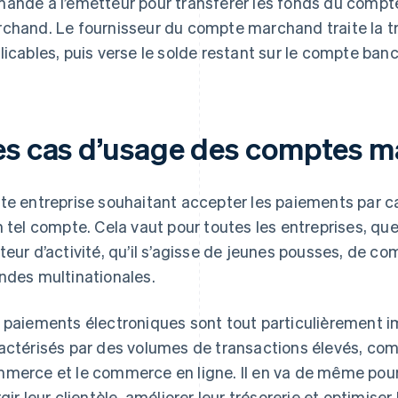
ande à l’émetteur pour transférer les fonds du compte
chand. Le fournisseur du compte marchand traite la tra
licables, puis verse le solde restant sur le compte banc
es cas d’usage des comptes 
te entreprise souhaitant accepter les paiements par ca
n tel compte. Cela vaut pour toutes les entreprises, quell
teur d’activité, qu’il s’agisse de jeunes pousses, de c
ndes multinationales.
 paiements électroniques sont tout particulièrement i
actérisés par des volumes de transactions élevés, comme
merce et le commerce en ligne. Il en va de même pour 
rgir leur clientèle, améliorer leur trésorerie et optimis