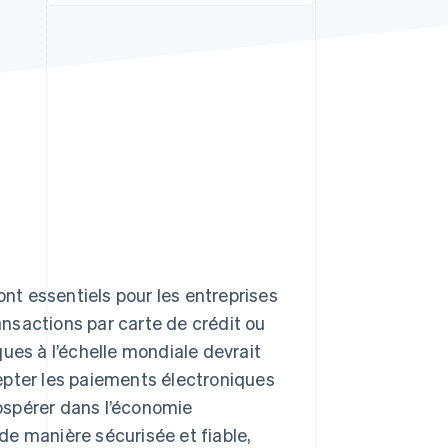
Stripe Sessions 2026
Découvrez comment
Stripe construit
l’infrastructure
économique pour l’IA.
Regarder
t essentiels pour les entreprises
nsactions par carte de crédit ou
ues à l’échelle mondiale devrait
epter les paiements électroniques
rospérer dans l’économie
e manière sécurisée et fiable,