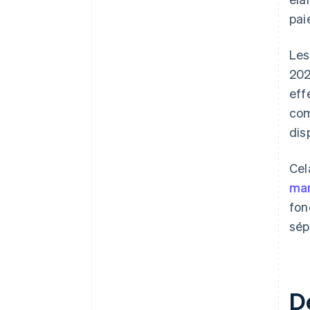
pai
Les
202
eff
com
dis
Cel
ma
fon
sép
D