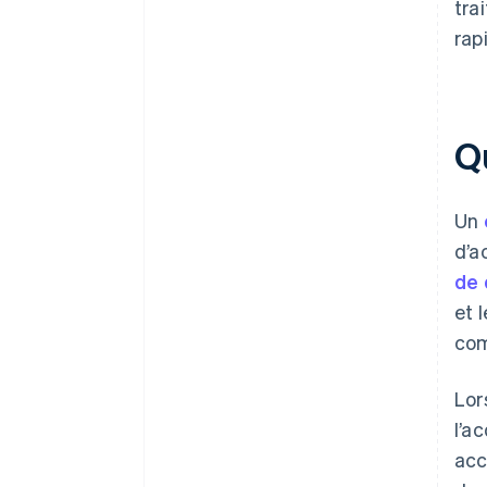
tra
rap
Q
Un
d’a
de 
et 
com
Lor
l’a
acc