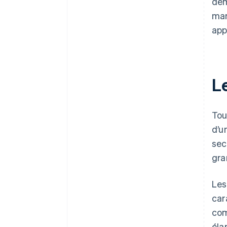
dem
mar
app
L
Tou
d’u
sec
gra
Les
car
com
éla