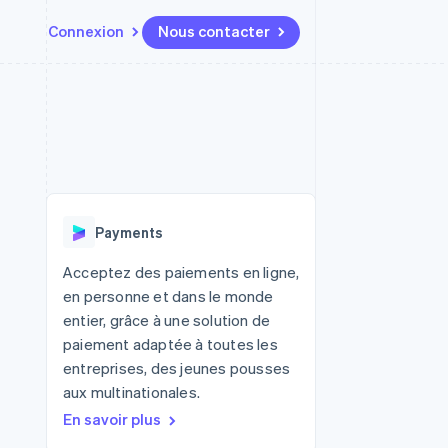
Connexion
Nous contacter
Ressources
Écosystème
Contact
t places de
Plus
Intégrations d'applications
Partenaires
Nous contacter
Product roadmap
ssions
Exemples de code
Stripe App Marketplace
Devenir partenaire
Découvrez ce qui vous attend
Blog des développeurs
r les
rs
État des API
Radar
Prévention de la fraude
Payments
Atlas
tif
Constitution d'une entreprise
Acceptez des paiements en ligne,
en personne et dans le monde
Climate
Élimination du carbone
entier, grâce à une solution de
paiement adaptée à toutes les
Identity
Vérification de l'identité
entreprises, des jeunes pousses
aux multinationales.
En savoir plus