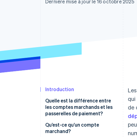
Authorization Boost
Dernière mise à jour le 16 octobre 2025
Optimisation des acceptations
Link
Paiements accélérés
Introduction
Les
qui
Quelle est la différence entre
les comptes marchands et les
de 
passerelles de paiement?
dép
peu
Qu’est-ce qu’un compte
marchand?
num