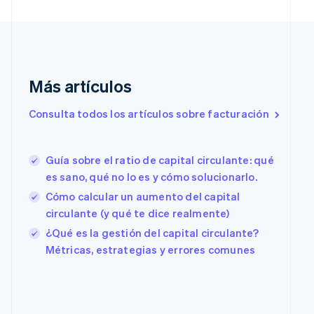
English
Français
China continental
简体中文
English
Chipre
English
Croacia
Más artículos
English
Italiano
Dinamarca
Consulta todos los artículos sobre facturación
English
Emiratos Árabes Unidos
English
Guía sobre el ratio de capital circulante: qué
Eslovaquia
es sano, qué no lo es y cómo solucionarlo.
English
Eslovenia
Cómo calcular un aumento del capital
English
Italiano
circulante (y qué te dice realmente)
España
¿Qué es la gestión del capital circulante?
Español
English
Estados Unidos
Métricas, estrategias y errores comunes
English
Español
简体中文
Estonia
English
Finlandia