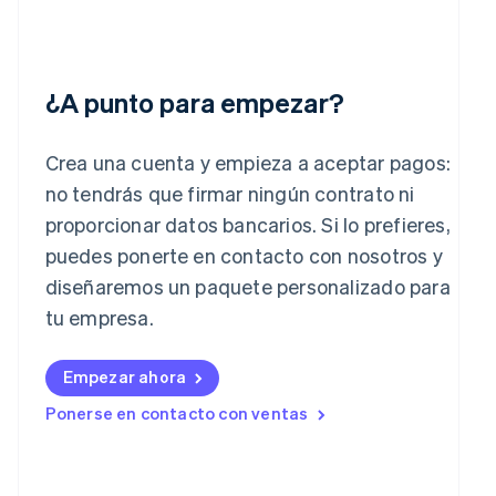
English
Svenska
Francia
Français
English
Gibraltar
¿A punto para empezar?
English
Grecia
English
Crea una cuenta y empieza a aceptar pagos:
Hungría
English
no tendrás que firmar ningún contrato ni
India
proporcionar datos bancarios. Si lo prefieres,
English
Irlanda
puedes ponerte en contacto con nosotros y
English
diseñaremos un paquete personalizado para
Italia
tu empresa.
Italiano
English
Japón
日本語
English
Empezar ahora
Letonia
Ponerse en contacto con ventas
English
Liechtenstein
Deutsch
English
Lituania