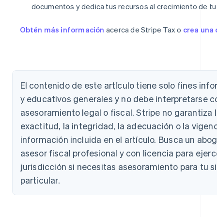
documentos y dedica tus recursos al crecimiento de tu
Obtén más información
acerca de Stripe Tax o
crea una
El contenido de este artículo tiene solo fines inf
Alemania
y educativos generales y no debe interpretarse 
Deutsch
English
asesoramiento legal o fiscal. Stripe no garantiza 
Australia
English
exactitud, la integridad, la adecuación o la vigenc
Austria
información incluida en el artículo. Busca un abo
Deutsch
English
Bélgica
asesor fiscal profesional y con licencia para ejerc
Nederlands
Français
Deutsch
English
jurisdicción si necesitas asesoramiento para tu s
Brasil
particular.
Português
English
Bulgaria
English
Canadá