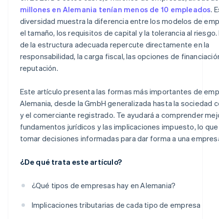
Sociedad unipersonal
millones en Alemania tenían menos de 10 empleados
. 
diversidad muestra la diferencia entre los modelos de em
Empresa unipersonal independiente
el tamaño, los requisitos de capital y la tolerancia al riesgo.
Sociedad unipersonal clásica
de la estructura adecuada repercute directamente en la
responsabilidad, la carga fiscal, las opciones de financiación
Comerciantes registrados
reputación.
Este artículo presenta las formas más importantes de em
Alemania, desde la GmbH generalizada hasta la sociedad c
y el comerciante registrado. Te ayudará a comprender mejo
fundamentos jurídicos y las implicaciones impuesto, lo que
tomar decisiones informadas para dar forma a una empres
¿De qué trata este artículo?
¿Qué tipos de empresas hay en Alemania?
Implicaciones tributarias de cada tipo de empresa