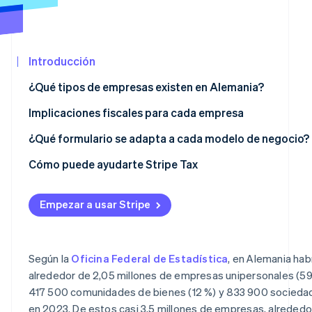
Sector público
Radar
Comercio minorista
Prevención de fraude
Atlas
Introducción
Constitución de una startup
Ecosystem
¿Qué tipos de empresas existen en Alemania?
Climate
Eliminación de dióxido de carbono
Socios
Asociaciones
Implicaciones fiscales para cada empresa
Stripe App
Identity
Marketplace
Verificación de identidad en línea
Sociedad civil
Impuestos para empresas unipersonales y comunidades
¿Qué formulario se adapta a cada modelo de negocio?
Sociedad colectiva
Impuestos para sociedades
Cómo puede ayudarte Stripe Tax
Sociedad colectiva y sociedad en comandita
Responsabilidad del IVA
Empezar a usar Stripe
Stripe Sessions 2026
Sociedades anónimas
Obligaciones contables
Descubre cómo Stripe está construyendo la infraestruct
para la IA.
Sociedad de responsabilidad limitada
Ver ahora
Según la
Oficina Federal de Estadística
, en Alemania hab
Sociedad por acciones
alrededor de 2,05 millones de empresas unipersonales (59
417 500 comunidades de bienes (12 %) y 833 900 socieda
Empresa de responsabilidad limitada
en 2023. De estos casi 3,5 millones de empresas, alreded