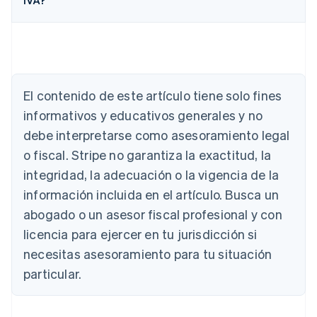
IVA?
Alemania
El contenido de este artículo tiene solo fines
Deutsch
English
Australia
informativos y educativos generales y no
English
debe interpretarse como asesoramiento legal
Austria
o fiscal. Stripe no garantiza la exactitud, la
Deutsch
English
Bélgica
integridad, la adecuación o la vigencia de la
Nederlands
Français
Deutsch
English
información incluida en el artículo. Busca un
Brasil
abogado o un asesor fiscal profesional y con
Português
English
Bulgaria
licencia para ejercer en tu jurisdicción si
English
necesitas asesoramiento para tu situación
Canadá
English
Français
particular.
China continental
简体中文
English
Chipre