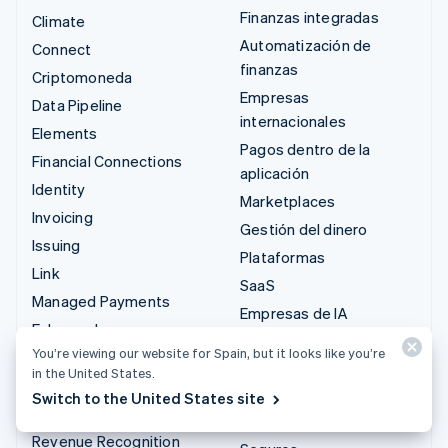
Finanzas integradas
Climate
Automatización de
Connect
finanzas
Criptomoneda
Empresas
Data Pipeline
internacionales
Elements
Pagos dentro de la
Financial Connections
aplicación
Identity
Marketplaces
Invoicing
Gestión del dinero
Issuing
Plataformas
Link
SaaS
Managed Payments
Empresas de IA
Enlaces de pago
Economía de los
You’re viewing our website for Spain, but it looks like you’re
Payments
creadores
in the United States.
Payouts
Videojuegos
Switch to the United States site
Radar
Hostelería, viajes y ocio
Revenue Recognition