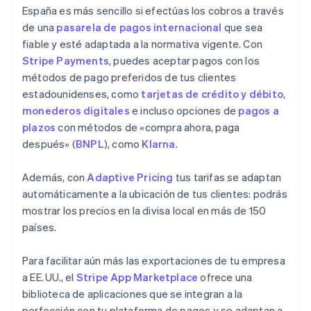
España es más sencillo si efectúas los cobros a través
de una
pasarela de pagos internacional
que sea
fiable y esté adaptada a la normativa vigente. Con
Stripe Payments
, puedes aceptar pagos con los
métodos de pago preferidos de tus clientes
estadounidenses, como
tarjetas de crédito y débito
,
monederos digitales
e incluso opciones de
pagos a
plazos
con métodos de «compra ahora, paga
después» (
BNPL
), como
Klarna
.
Además, con
Adaptive Pricing
tus tarifas se adaptan
automáticamente a la ubicación de tus clientes: podrás
mostrar los precios en la divisa local en más de 150
países.
Para facilitar aún más las exportaciones de tu empresa
a EE. UU., el
Stripe App Marketplace
ofrece una
biblioteca de aplicaciones que se integran a la
perfección con tu plataforma de pagos y se adaptan a