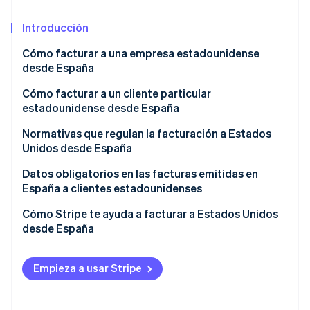
Sector público
Radar
Comercio minorista
Introducción
Prevención de fraude
Atlas
Cómo facturar a una empresa estadounidense
Constitución de una startup
desde España
Ecosystem
Climate
Facturas de productos a empresas
Cómo facturar a un cliente particular
Eliminación de dióxido de carbono
Socios
estadounidenses
estadounidense desde España
Stripe App Marketplace
Identity
Verificación de identidad en línea
Facturas de servicios a empresas estadounidenses
Facturas de productos físicos a consumidores
Normativas que regulan la facturación a Estados
finales de Estados Unidos
Unidos desde España
Facturas de servicios a consumidores finales de
Datos obligatorios en las facturas emitidas en
Estados Unidos
España a clientes estadounidenses
Stripe Sessions 2026
Cómo Stripe te ayuda a facturar a Estados Unidos
Descubre cómo Stripe está construyendo la infraestructu
desde España
para la IA.
Ver ahora
Empieza a usar Stripe