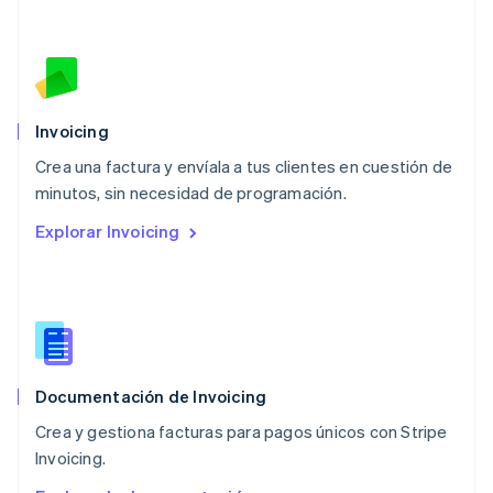
English
简体中文
Malta
English
México
Español
English
Noruega
Invoicing
English
Crea una factura y envíala a tus clientes en cuestión de
Nueva Zelanda
English
minutos, sin necesidad de programación.
Países Bajos
Explorar Invoicing
Nederlands
English
Polonia
English
Portugal
Português
English
RAE de Hong Kong, China
English
简体中文
Documentación de Invoicing
Reino Unido
English
Crea y gestiona facturas para pagos únicos con Stripe
República Checa
Invoicing.
English
Rumanía