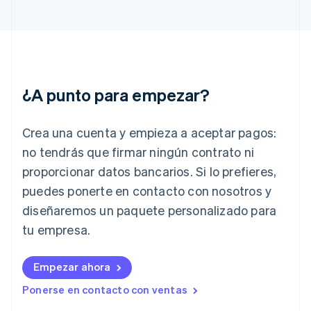
English
Grecia
English
Hungría
English
India
¿A punto para empezar?
English
Irlanda
English
Crea una cuenta y empieza a aceptar pagos:
Italia
no tendrás que firmar ningún contrato ni
Italiano
English
Japón
proporcionar datos bancarios. Si lo prefieres,
日本語
English
puedes ponerte en contacto con nosotros y
Letonia
diseñaremos un paquete personalizado para
English
Liechtenstein
tu empresa.
Deutsch
English
Lituania
English
Empezar ahora
Luxemburgo
Ponerse en contacto con ventas
Français
Deutsch
English
Malasia