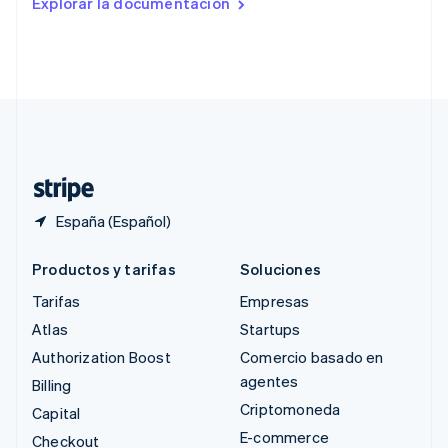
Explorar la documentación
English
Singapur
English
简体中文
Suecia
Svenska
English
Suiza
Deutsch
Français
Italiano
English
Tailandia
ไทย
English
España (Español)
Productos y tarifas
Soluciones
Tarifas
Empresas
Atlas
Startups
Authorization Boost
Comercio basado en
agentes
Billing
Criptomoneda
Capital
E-commerce
Checkout