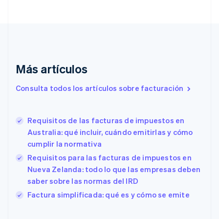
English
Croacia
English
Italiano
Dinamarca
English
Emiratos Árabes Unidos
English
Más artículos
Eslovaquia
Consulta todos los artículos sobre facturación
English
Eslovenia
English
Italiano
España
Requisitos de las facturas de impuestos en
Español
English
Australia: qué incluir, cuándo emitirlas y cómo
Estados Unidos
cumplir la normativa
English
Español
简体中文
Estonia
Requisitos para las facturas de impuestos en
English
Nueva Zelanda: todo lo que las empresas deben
Finlandia
saber sobre las normas del IRD
English
Svenska
Factura simplificada: qué es y cómo se emite
Francia
Français
English
Gibraltar