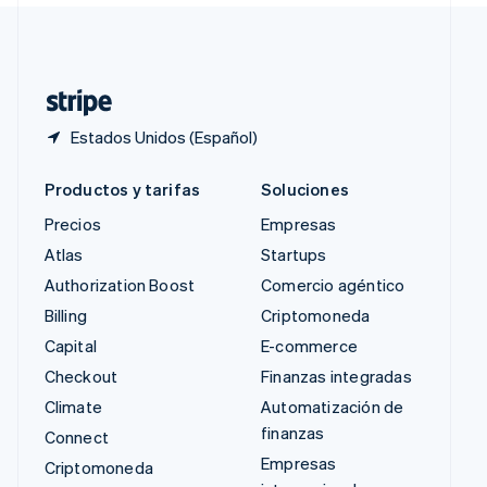
Suiza
Deutsch
Français
Italiano
English
Tailandia
ไทย
English
Estados Unidos (Español)
Productos y tarifas
Soluciones
Precios
Empresas
Atlas
Startups
Authorization Boost
Comercio agéntico
Billing
Criptomoneda
Capital
E-commerce
Checkout
Finanzas integradas
Climate
Automatización de
finanzas
Connect
Empresas
Criptomoneda