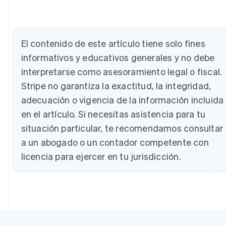
Alemania
Deutsch
English
Australia
El contenido de este artículo tiene solo fines
English
Austria
informativos y educativos generales y no debe
Deutsch
English
interpretarse como asesoramiento legal o fiscal.
Bélgica
Stripe no garantiza la exactitud, la integridad,
Nederlands
Français
Deutsch
English
Brasil
adecuación o vigencia de la información incluida
Português
English
en el artículo. Si necesitas asistencia para tu
Bulgaria
English
situación particular, te recomendamos consultar
Canadá
a un abogado o un contador competente con
English
Français
China continental
licencia para ejercer en tu jurisdicción.
简体中文
English
Chipre
English
Croacia
English
Italiano
Dinamarca
English