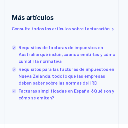
Emiratos Árabes Unidos
English
Más artículos
Eslovaquia
English
Consulta todos los artículos sobre facturación
Eslovenia
English
Italiano
España
Requisitos de facturas de impuestos en
Español
English
Estados Unidos
Australia: qué incluir, cuándo emitirlas y cómo
English
Español
简体中文
cumplir la normativa
Estonia
Requisitos para las facturas de impuestos en
English
Nueva Zelanda: todo lo que las empresas
Finlandia
English
Svenska
deben saber sobre las normas del IRD
Francia
Facturas simplificadas en España: ¿Qué son y
Français
English
cómo se emiten?
Gibraltar
English
Grecia
English
Hungría
English