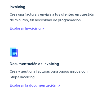
Noruega
Invoicing
English
Nueva Zelandia
Crea una factura y envíala a tus clientes en cuestión
English
de minutos, sin necesidad de programación.
Países Bajos
Explorar Invoicing
Nederlands
English
Polonia
English
Portugal
Português
English
RAE de Hong Kong, China
English
简体中文
Reino Unido
Documentación de Invoicing
English
Crea y gestiona facturas para pagos únicos con
República Checa
Stripe Invoicing.
English
Rumania
Explorar la documentación
English
Singapur
English
简体中文
Suecia
Svenska
English