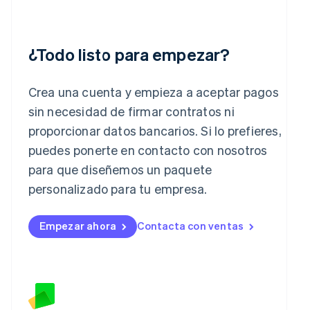
India
English
Irlanda
¿Todo listo para empezar?
English
Italia
Italiano
English
Crea una cuenta y empieza a aceptar pagos
Japón
sin necesidad de firmar contratos ni
日本語
English
Letonia
proporcionar datos bancarios. Si lo prefieres,
English
puedes ponerte en contacto con nosotros
Liechtenstein
para que diseñemos un paquete
Deutsch
English
Lituania
personalizado para tu empresa.
English
Luxemburgo
Empezar ahora
Contacta con ventas
Français
Deutsch
English
Malasia
English
简体中文
Malta
English
México
Español
English