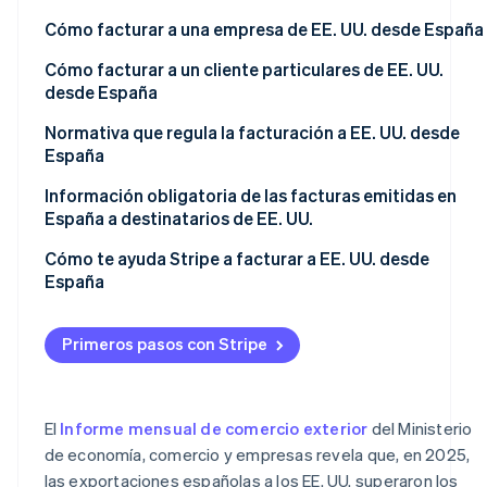
Minorista
Cómo facturar a una empresa de EE. UU. desde España
Radar
Prevención de fraude
Facturas de productos vendidos a empresas de EE. UU.
Cómo facturar a un cliente particulares de EE. UU.
Atlas
desde España
Ecosistema
Constitución de una startup
Facturas por servicios vendidos a empresas de EE. UU.
Facturas de productos vendidos a clientes particulares
Normativa que regula la facturación a EE. UU. desde
Climate
Socios
de EE. UU.
España
Eliminación de dióxido de carbono
Stripe App
Marketplace
Identity
Facturas por servicios vendidos a clientes particulares
Información obligatoria de las facturas emitidas en
Verificación de identidad en línea
de EE. UU.
España a destinatarios de EE. UU.
Cómo te ayuda Stripe a facturar a EE. UU. desde
España
Sesiones de Stripe 2026
Primeros pasos con Stripe
Descubre cómo Stripe construye la infraestructura econó
Mirar ahora
El
Informe mensual de comercio exterior
del Ministerio
de economía, comercio y empresas revela que, en 2025,
las exportaciones españolas a los EE. UU. superaron los