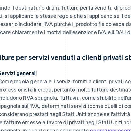
ndo il destinatario di una fattura per la vendita di prodot
ti, si applicano le stesse regole che si applicano se il de
essario includere l'IVA purché il prodotto fisico esca dall
icare chiaramente i motivi dell'esenzione IVA e il DAU 
tture per servizi venduti a clienti privati s
Servizi generali
Come regola generale, i servizi forniti a clienti privati s
professionista li eroga, pertanto molte fatture destinat
includono l'IVA spagnola. Tuttavia, come stabilito nell'a
spagnola sull'IVA, determinati servizi (come quelli di c
considerano prestati negli Stati Uniti anche se l'attività 
le fatture emesse a favore di privati negli Stati Uniti n
spagnola, in quanto sono considerate
operazioni esent