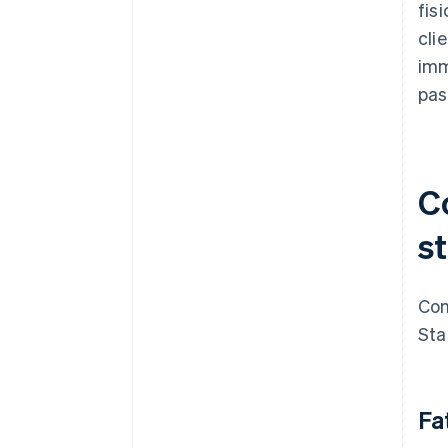
fis
clie
imm
pas
C
s
Com
Sta
Fa