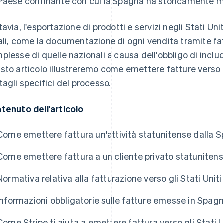
Paese confinante con cui la Spagna ha storicamente m
avia, l'esportazione di prodotti e servizi negli Stati Uniti
ali, come la documentazione di ogni vendita tramite fa
plesse di quelle nazionali a causa dell'obbligo di inclu
sto articolo illustreremo come emettere fatture verso gl
tagli specifici del processo.
tenuto dell'articolo
Come emettere fattura un'attività statunitense dalla 
Come emettere fattura a un cliente privato statuniten
Normativa relativa alla fatturazione verso gli Stati Unit
Informazioni obbligatorie sulle fatture emesse in Spagn
Come Stripe ti aiuta a emettere fattura verso gli Stati 