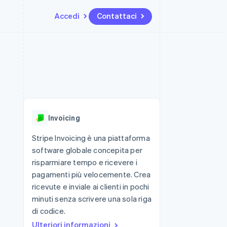
Accedi
Contattaci
Risorse
Ecosistema
Recapiti
me e marketplace
Altro
Integrazioni app
Partner
Contattaci
Product roadmap
ns
Esempi di codice
Stripe App Marketplace
Diventa nostro partner
Scopri cosa ti aspetta
 piattaforme
Blog per sviluppatori
 platforms
ibero
Stato dell'API
Radar
ari integrati
Prevenzione delle frodi
Invoicing
 fisiche
Atlas
Costituzione di start-up
Stripe Invoicing è una piattaforma
software globale concepita per
Climate
Rimozione del carbonio
risparmiare tempo e ricevere i
pagamenti più velocemente. Crea
Identity
Verifica online dell'identità
ricevute e inviale ai clienti in pochi
minuti senza scrivere una sola riga
di codice.
Ulteriori informazioni