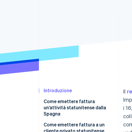
Link
Pagamento accelerato
Financial Connections
Conti finanziari collegati
Introduzione
Il
r
Imp
Come emettere fattura
un’attività statunitense dalla
i 1
Spagna
col
com
Fatture relative a prodotti
Come emettere fattura a un
venduti ad attività statunitensi
cliente privato statunitense