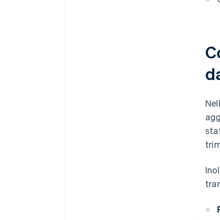
C
d
Nel
agg
sta
tri
Ino
tra