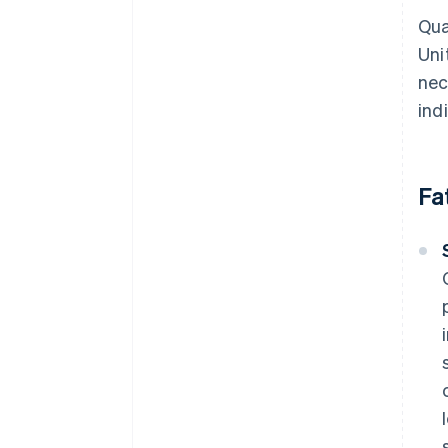
Qua
Uni
nec
ind
Fa