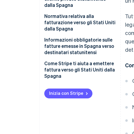
un 
dalla Spagna
Fatture relative a servizi venduti
Tutt
ad attività statunitensi
Fatture relative a prodotti
Normativa relativa alla
venduti a clienti privati
fatturazione verso gli Stati Uniti
leg
statunitensi
dalla Spagna
com
Fatture per servizi venduti a
Informazioni obbligatorie sulle
que
clienti privati statunitensi
fatture emesse in Spagna verso
det
destinatari statunitensi
Come Stripe ti aiuta a emettere
Con
fattura verso gli Stati Uniti dalla
Spagna
Inizia con Stripe