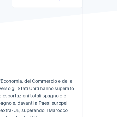
Stripe Sessions 2026
Scopri come Stripe sta
costruendo
l'infrastruttura
economica per l'IA.
Guarda ora
l'Economia, del Commercio e delle
verso gli Stati Uniti hanno superato
le esportazioni totali spagnole e
spagnole, davanti a Paesi europei
i extra-UE, superando il Marocco,