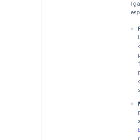
I g
esp