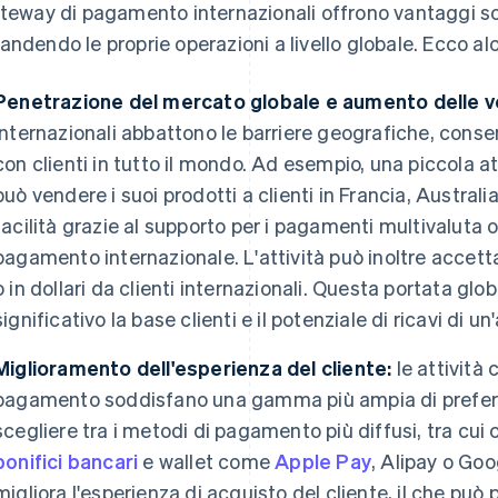
ateway di pagamento internazionali offrono vantaggi sos
andendo le proprie operazioni a livello globale. Ecco al
Penetrazione del mercato globale e aumento delle v
internazionali abbattono le barriere geografiche, consen
con clienti in tutto il mondo. Ad esempio, una piccola at
può vendere i suoi prodotti a clienti in Francia, Australia
facilità grazie al supporto per i pagamenti multivaluta 
pagamento internazionale. L'attività può inoltre accett
o in dollari da clienti internazionali. Questa portata g
significativo la base clienti e il potenziale di ricavi di u
Miglioramento dell'esperienza del cliente:
le attività 
pagamento soddisfano una gamma più ampia di preferenz
scegliere tra i metodi di pagamento più diffusi, tra cui c
bonifici bancari
e wallet come
Apple Pay
, Alipay o Goo
migliora l'esperienza di acquisto del cliente, il che può