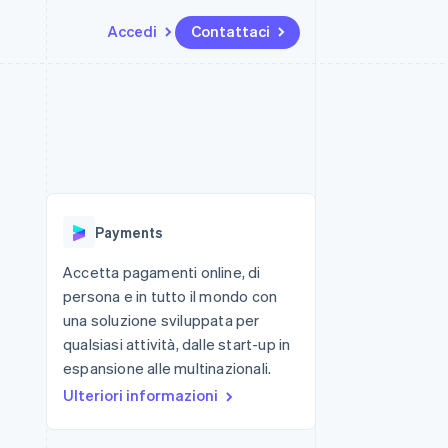
Accedi
Contattaci
Risorse
Ecosistema
Recapiti
me e marketplace
Altro
Integrazioni app
Partner
Contattaci
Product roadmap
ns
Esempi di codice
Stripe App Marketplace
Diventa nostro partner
Scopri cosa ti aspetta
 piattaforme
Blog per sviluppatori
 platforms
ibero
Stato dell'API
Radar
ari integrati
Prevenzione delle frodi
Payments
 fisiche
Atlas
Costituzione di start-up
Accetta pagamenti online, di
persona e in tutto il mondo con
Climate
Rimozione del carbonio
una soluzione sviluppata per
qualsiasi attività, dalle start-up in
Identity
Verifica online dell'identità
espansione alle multinazionali.
Ulteriori informazioni