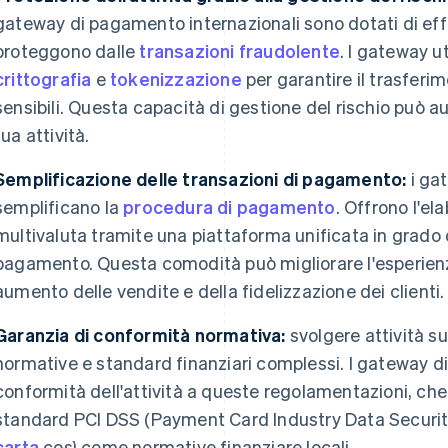
gateway di pagamento internazionali sono dotati di eff
proteggono dalle
transazioni fraudolente
. I gateway u
crittografia
e
tokenizzazione
per garantire il trasferim
sensibili. Questa capacità di gestione del rischio può au
tua attività.
Semplificazione delle transazioni di pagamento:
i ga
semplificano la
procedura di pagamento
. Offrono l'e
multivaluta tramite una piattaforma unificata in grado d
pagamento. Questa comodità può migliorare l'esperienz
aumento delle vendite e della fidelizzazione dei clienti.
Garanzia di conformità normativa:
svolgere attività su
normative e standard finanziari complessi. I gateway 
conformità dell'attività a queste regolamentazioni, c
standard PCI DSS (Payment Card Industry Data Securit
carta
così come normative finanziare locali.