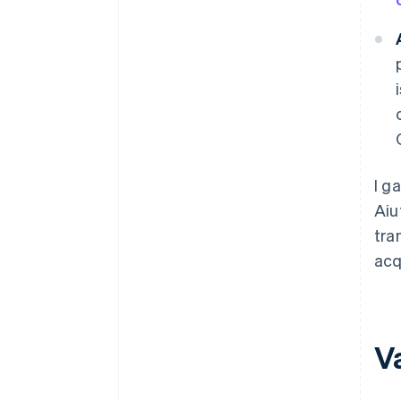
I g
Aiu
tra
acq
V