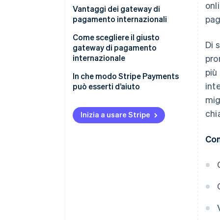
onl
Vantaggi dei gateway di
pag
pagamento internazionali
Come scegliere il giusto
Di 
gateway di pagamento
internazionale
pro
più
In che modo Stripe Payments
int
può esserti d’aiuto
mig
chi
Inizia a usare Stripe
Con