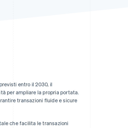
Stripe Sessions 2026
Scopri come Stripe sta
costruendo
l'infrastruttura
economica per l'IA.
Guarda ora
previsti entro il 2030, il
tà per ampliare la propria portata.
antire transazioni fluide e sicure
le che facilita le transazioni