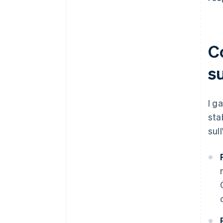
C
su
I g
sta
sul