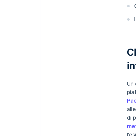
C
i
Un 
pia
Pae
all
di 
met
l'e