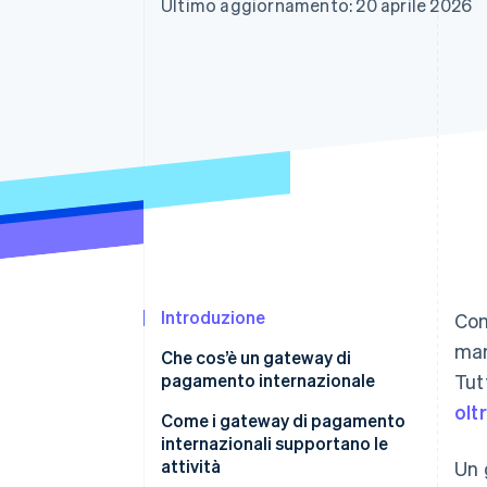
Ultimo aggiornamento: 20 aprile 2026
Link
Pagamento accelerato
Financial Connections
Conti finanziari collegati
Introduzione
Co
mar
Che cos’è un gateway di
pagamento internazionale
Tut
olt
Come i gateway di pagamento
internazionali supportano le
attività
Un 