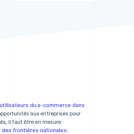
Stripe Sessions 2026
Découvrez comment
Stripe construit
l’infrastructure
économique de l’IA.
Regarder la vidéo
d’utilisateurs du e-commerce dans
pportunités aux entreprises pour
és, il faut être en mesure
 des frontières nationales
.