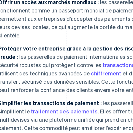
Offrir un accès aux marchés mondiaux :
les passerell
fonctionnent comme un passeport mondial de paiement 
permettent aux entreprises d’accepter des paiements d
leurs devises locales, ce qui augmente la portée du marc
clientèle.
Protéger votre entreprise grâce à la gestion des risq
fraude :
les passerelles de paiement internationales s
sécurité robustes qui protègent contre les
transaction
utilisent des techniques avancées de
chiffrement
et 
transfert sécurisé des données sensibles. Cette foncti
peut renforcer la confiance des clients envers votre ent
Simplifier les transactions de paiement :
les passerel
simplifient le
traitement des paiements
. Elles offren
multidevises via une plateforme unifiée qui prend en 
paiement. Cette commodité peut améliorer l’expérience 