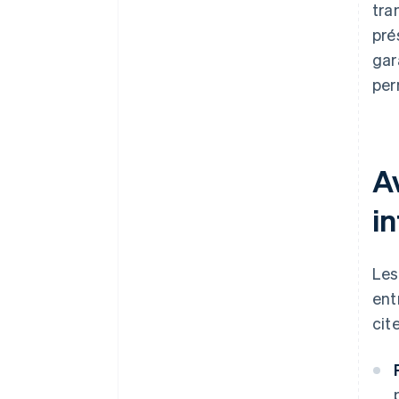
tra
pré
gar
per
A
i
Les
ent
cite