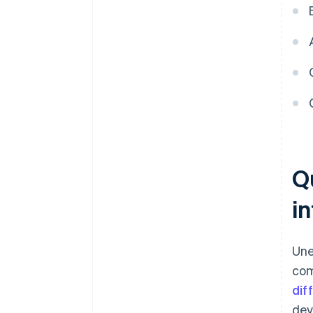
Q
in
Une
com
dif
dev