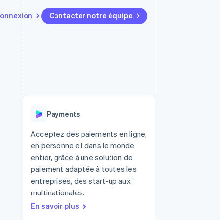
onnexion
Contacter notre équipe
Ressources
Écosystème
Contact
t marketplaces
Plus
Intégrations d'applications
Partenaires
Contacter notre équipe
Product roadmap
elle
Exemples de code
Stripe App Marketplace
Devenir partenaire
Découvrez les prochaines
r les
Blog des développeurs
évolutions
rs
État de l'API
 platforms
Radar
ciers intégrés
Payments
Prévention de la fraude
ratif
es et virtuelles
Atlas
Acceptez des paiements en ligne,
Constitution de start-up
en personne et dans le monde
Climate
entier, grâce à une solution de
Élimination du carbone
paiement adaptée à toutes les
Identity
entreprises, des start-up aux
Vérification de l'identité
multinationales.
En savoir plus