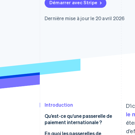
Authorization Boost
Démarrer avec Stripe
Acceptation optimisée
Link
Paiements accélérés
Dernière mise à jour le 20 avril 2026
Financial Connections
Comptes financiers associés
Introduction
D’i
le 
Qu’est-ce qu’une passerelle de
paiement internationale ?
éte
d’e
En quoi les passerelles de