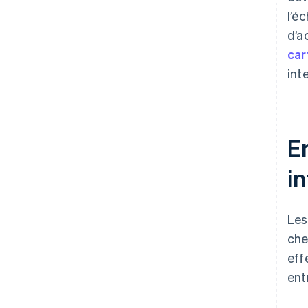
l’é
d’a
car
int
E
in
Les
che
eff
ent