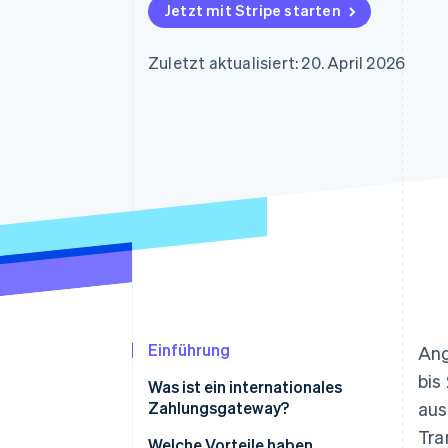
Optimierung der
Datensynchronisier
Jetzt mit Stripe starten
Autorisierungsraten
Link
Beschleunigter Bezahlvorgang
Zuletzt aktualisiert: 20. April 2026
Financial Connections
Verbundene Finanzdaten
Einführung
Ang
bis
Was ist ein internationales
Zahlungsgateway?
aus
Tra
Welche Vorteile haben