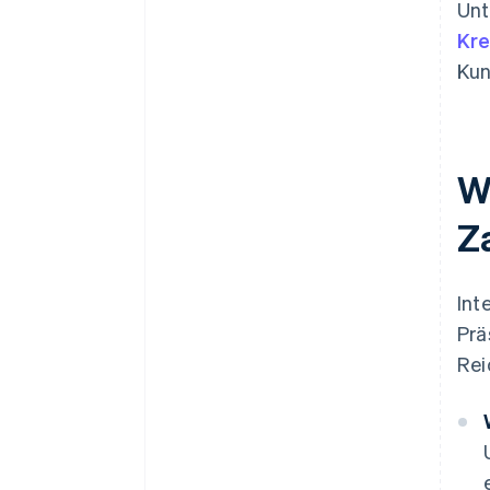
Unt
Kre
Kun
W
Z
Int
Prä
Rei