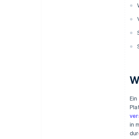
W
Ein
Pla
ver
in 
dur