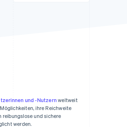
Stripe-Sessions 2026
Erfahren Sie, wie Stripe
Lösungen für die
Wirtschaftsinfrastruktur
für KI aufbaut.
Jetzt ansehen
tzerinnen und -Nutzern
weltweit
 Möglichkeiten, ihre Reichweite
 reibungslose und sichere
licht werden.