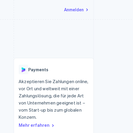
Anmelden
Ressourcen
Ecosystem
Kontakt
nd Marktplätze
Mehr
App-Integrationen
Partner
Sales-Team kontaktieren
Product roadmap
Code-Beispiele
Stripe App-Marktplatz
Partner werden
Ausblick
 Plattformen
Entwickler-Blog
 platforms
eit
API-Status
Radar
Betrugsprävention
eistungen
Payments
Atlas
onen
virtuelle Karten
Start-up-Gründung
Akzeptieren Sie Zahlungen online,
vor Ort und weltweit mit einer
Climate
CO₂-Entnahme
Zahlungslösung, die für jede Art
von Unternehmen geeignet ist –
Identity
Online-Identitätsprüfung
vom Start-up bis zum globalen
Konzern.
Mehr erfahren