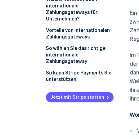
internationale
Zahlungsgateways für
Ein
Unternehmen?
zwi
Zah
Vorteile von internationalen
Zahlungsgateways
Reg
So wählen Sie das richtige
internationale
Im 
Zahlungsgateway
der
dam
So kann Stripe Payments Sie
unterstützen
Wel
ihr
Jetzt mit Stripe starten
ihr
Wor