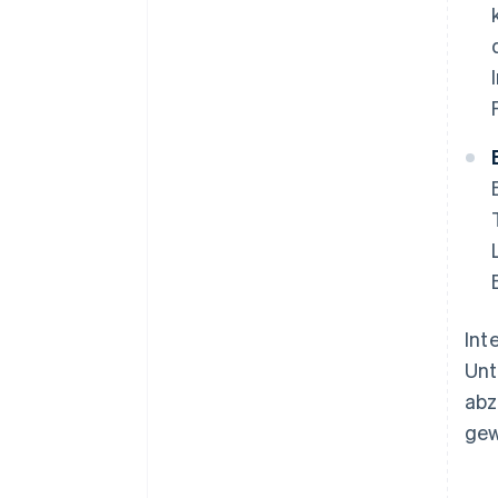
Int
Unt
abz
gew