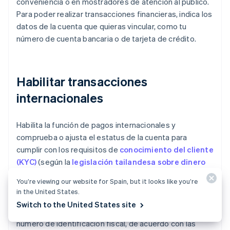
conveniencia o en mostradores de atención al público.
Para poder realizar transacciones financieras, indica los
datos de la cuenta que quieras vincular, como tu
número de cuenta bancaria o de tarjeta de crédito.
Habilitar transacciones
internacionales
Habilita la función de pagos internacionales y
comprueba o ajusta el estatus de la cuenta para
cumplir con los requisitos de
conocimiento del cliente
(KYC)
(según la
legislación tailandesa sobre dinero
electrónico
), ya que las cuentas básicas generalmente
You’re viewing our website for Spain, but it looks like you’re
no se pueden usar a nivel internacional. Esto puede
in the United States.
requerir rellenar y verificar información adicional, como
Switch to the United States site
la fecha de nacimiento, la ocupación, la dirección o el
número de identificación fiscal, de acuerdo con las