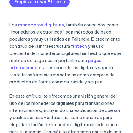
Aumenta la comodidad y la seguridad
Transparencia en las operaciones y las comisiones
Empieza a usar Stripe
Vincula una cuenta bancaria o una tarjeta de crédito
Verifica rápidamente las transacciones
Conexiones con otros sistemas back-end
Habilitar transacciones internacionales
Mejora la competitividad
Experiencia en asuntos legales
Los
monederos digitales
, también conocidos como
Envía la información y espera a que la aprueben
“monederos electrónicos”, son métodos de pago
populares y muy utilizados en Tailandia. El crecimiento
Empieza a usar monederos digitales para tus
transacciones internacionales
continuo de la infraestructura
fintech
y el uso
creciente de monederos digitales han hecho que este
Consulta los tipos de cambio y las comisiones
método de pago sea importante para
pagos
Verifica tu identidad y realiza una transferencia
internacionales
. Los monederos digitales soporte
tanto transferencias monetarias como compras de
Ejemplos de monederos digitales que se usan a nivel
productos de forma cómoda, rápida y segura.
internacional
En este artículo, te ofrecemos una visión general del
uso de los monederos digitales para transacciones
internacionales, incluyendo una explicación de qué son
y cuáles son sus ventajas, así como consejos para
elegir la solución de monedero digital más adecuada
para tu negocio. También te ofrecemos pautas de uso