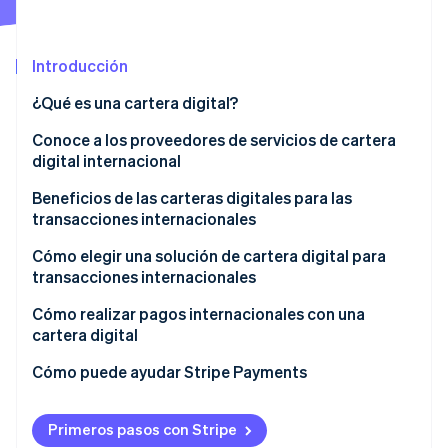
Introducción
Ecosistema
Sesiones de Stripe 2026
¿Qué es una cartera digital?
Socios
Descubre cómo Stripe construye la infraestructura económi
Stripe App Marketplace
Mirar ahora
Conoce a los proveedores de servicios de cartera
digital internacional
Alipay+
Beneficios de las carteras digitales para las
transacciones internacionales
Apple Pay
Reducción del tiempo y los costos
Cómo elegir una solución de cartera digital para
Google Pay
transacciones internacionales
Llega con mayor facilidad a los clientes
GrabPay
Sistema de cartera digital global
Cómo realizar pagos internacionales con una
Recibe pagos sin una cuenta bancaria extranjera
cartera digital
LINE Pay
Altos estándares de seguridad
Expandir el mercado
Seleccionar y descargar la cartera digital
Cómo puede ayudar Stripe Payments
TrueMoney
Soporte y cambio de monedas
Aumentar la comodidad y la seguridad
Crear cuenta una cuenta y verificar tu identidad
Soluciones de cartera digital Stripe
Operaciones y comisiones transparentes
Primeros pasos con Stripe
Verificar rápidamente las transacciones
Conecta una cuenta bancaria o tarjeta de crédito