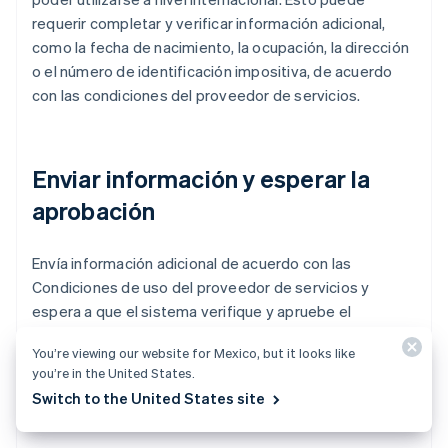
requerir completar y verificar información adicional,
como la fecha de nacimiento, la ocupación, la dirección
o el número de identificación impositiva, de acuerdo
con las condiciones del proveedor de servicios.
Enviar información y esperar la
aprobación
Envía información adicional de acuerdo con las
Condiciones de uso del proveedor de servicios y
espera a que el sistema verifique y apruebe el
consumo internacional de carteras digitales. Una vez
You’re viewing our website for Mexico, but it looks like
aprobada, actualiza la aplicación de cartera digital a la
you’re in the United States.
última versión para usar la funcionalidad Pagos
Switch to the United States site
Internacionales.