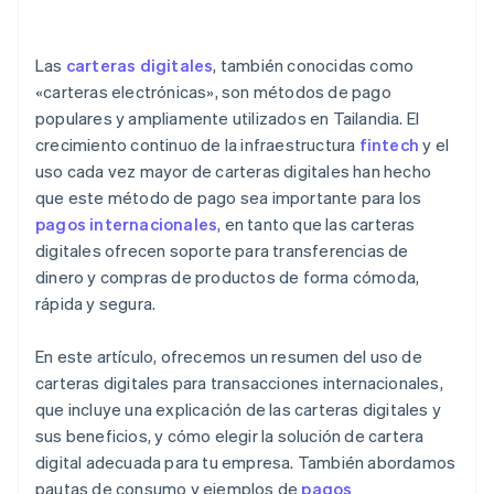
Conexiones con otros sistemas back-end
Mejorar la competitividad
Habilitar transacciones internacionales
Experiencia en temas legales
Las
carteras digitales
, también conocidas como
Enviar información y esperar la aprobación
«carteras electrónicas», son métodos de pago
populares y ampliamente utilizados en Tailandia. El
Comenzar a usar carteras digitales para
transacciones internacionales
crecimiento continuo de la infraestructura
fintech
y el
uso cada vez mayor de carteras digitales han hecho
Consultar las tasas de cambio y las comisiones
que este método de pago sea importante para los
Verificar tu identidad y hacer una transferencia
pagos internacionales
, en tanto que las carteras
digitales ofrecen soporte para transferencias de
Ejemplos de carteras digitales utilizadas a nivel
dinero y compras de productos de forma cómoda,
internacional
rápida y segura.
En este artículo, ofrecemos un resumen del uso de
carteras digitales para transacciones internacionales,
que incluye una explicación de las carteras digitales y
sus beneficios, y cómo elegir la solución de cartera
digital adecuada para tu empresa. También abordamos
pautas de consumo y ejemplos de
pagos