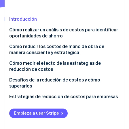
Introducción
Ecosistema
Sesiones de Stripe 2026
Cómo realizar un análisis de costos para identificar
Socios
Descubre cómo Stripe construye la infraestructura económi
oportunidades de ahorro
Stripe App Marketplace
Mirar ahora
Cómo reducir los costos de mano de obra de
manera consciente y estratégica
Cómo medir el efecto de las estrategias de
reducción de costos
Métricas financieras
Desafíos de la reducción de costos y cómo
superarlos
Flujo de caja y liquidez
Gestión del cambio
Estrategias de reducción de costos para empresas
Métricas de productividad y eficiencia
Control de calidad
Desviación de costos
Empieza a usar Stripe
Moral de los empleados
Métricas de clientes y calidad
Crecimiento a largo plazo