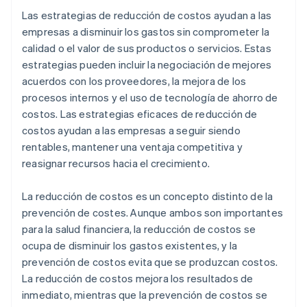
Compromiso de los empleados y tasas de rotación
Las estrategias de reducción de costos ayudan a las
Ejecución
empresas a disminuir los gastos sin comprometer la
Objetivos clave a largo plazo
calidad o el valor de sus productos o servicios. Estas
Costos ocultos
estrategias pueden incluir la negociación de mejores
Transparencia
acuerdos con los proveedores, la mejora de los
procesos internos y el uso de tecnología de ahorro de
Soluciones
costos. Las estrategias eficaces de reducción de
Cadena de suministro
costos ayudan a las empresas a seguir siendo
rentables, mantener una ventaja competitiva y
reasignar recursos hacia el crecimiento.
La reducción de costos es un concepto distinto de la
prevención de costes. Aunque ambos son importantes
para la salud financiera, la reducción de costos se
ocupa de disminuir los gastos existentes, y la
prevención de costos evita que se produzcan costos.
La reducción de costos mejora los resultados de
inmediato, mientras que la prevención de costos se