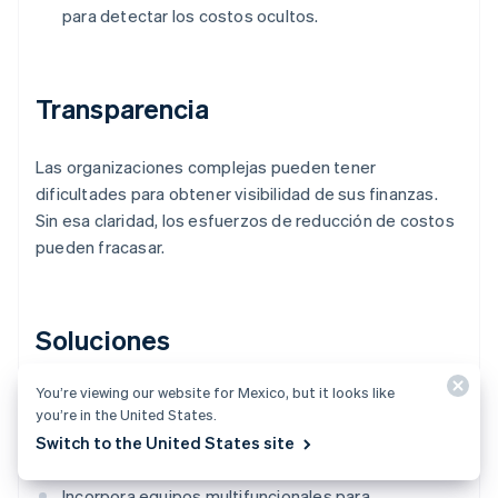
para detectar los costos ocultos.
Transparencia
Las organizaciones complejas pueden tener
dificultades para obtener visibilidad de sus finanzas.
Sin esa claridad, los esfuerzos de reducción de costos
pueden fracasar.
Soluciones
You’re viewing our website for Mexico, but it looks like
Utiliza herramientas de análisis e inteligencia
you’re in the United States.
empresarial para obtener una comprensión
Switch to the United States site
profunda de los factores que impulsan los costos.
Incorpora equipos multifuncionales para