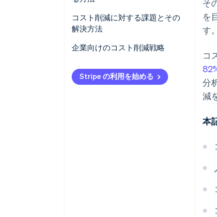
そ
を
財務指標
コスト削減に対する課題とその
解決方法
す
キャッシュフローと流動性
変更管理
企業向けのコスト削減戦略
コ
生産性と効率性に関する指標
品質管理
82
コスト差異
Stripe の利用を始める
分
従業員の士気
顧客と品質に関する指標
減
長期的な成長
従業員エンゲージメントと離職
本
率
実施への移行
長期重点目標
見えざるコスト
透明性
解決策
サプライチェーン