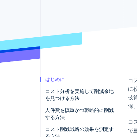
Link
スピーディーな決済
はじめに
コ
に
コスト分析を実施して削減余地
技
を見つける方法
保
人件費を慎重かつ戦略的に削減
する方法
コ
コスト削減戦略の効果を測定す
で
る方法