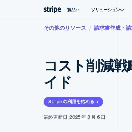
製品
ソリューション
その他のリソース
請求書作成・請
企業規模別
ドキュメント
学ぶ
ユースケ
サポート
支払い
収益
大企業向け
Stripe のドキュメント
ブログ
エージェ
サポート
Payments
Billing
スタートアップ向け
API リファレンス
導入事例
E コマー
管理サポ
オンライン決済
経常収益
ライブラリと SDK
ガイド
埋込型
プロフェ
Managed Payments
Metronome
Stripe Apps
コスト削減戦
請求・
マーチャントオブレコードソリ
従量課金
グローバ
ューション
サブスクリプション
アプリ
サブスクリプション
Payment links
マーケッ
イド
コーディング不要の決済ページ
Invoicing
資金管
1 回限りまたは継続
Checkout
プラット
構築済み決済 UI
Tax
SaaS
消費税と VAT の自
Elements
柔軟な UI コンポーネント
Revenue Recogniti
Stripe の利用を始める
会計管理の自動化
決済手段
125 以上の決済手段を利用可能
Stripe Sigma
カスタムレポート
Terminal
最終更新日: 2025 年 3 月 6 日
対面支払い
Data Pipeline
データの同期
Authorization Boost
決済成功率の最適化