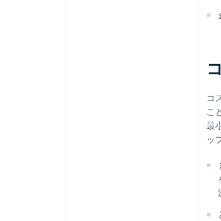
コ
こ
最
ッ