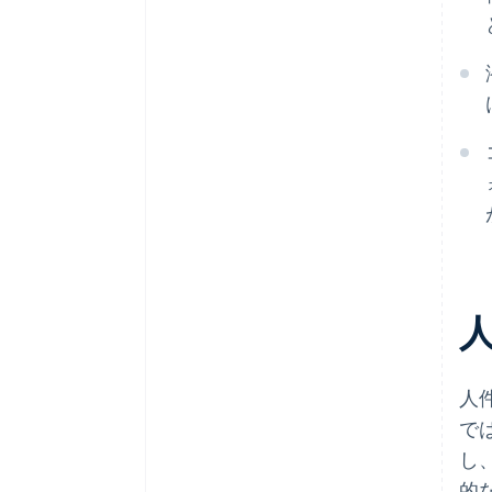
人
で
し
的