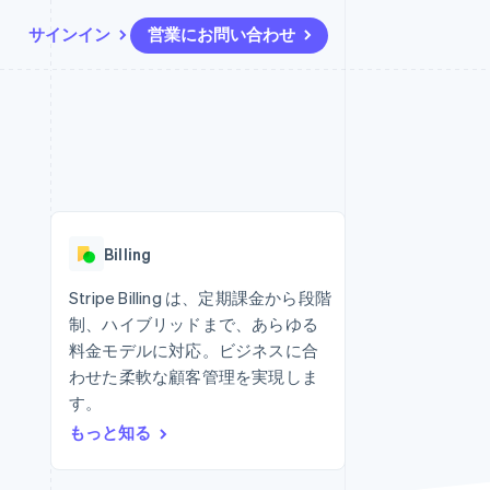
サインイン
営業にお問い合わせ
リソース
エコシステム
お問い合わせ
ームとマーケット
その他
アプリへの導入
パートナー
営業にお問い合わせ
Product roadmap
ス
コードサンプル
Stripe App Marketplace
パートナーになる
今後の予定を確認
開発者のブログ
ーム決済の構築
ャー
API ステータス
Radar
不正防止
Billing
ンメント
Atlas
スタートアップの企業設立
Stripe Billing は、定期課金から段階
制、ハイブリッドまで、あらゆる
Climate
カーボンリムーバル
料金モデルに対応。ビジネスに合
わせた柔軟な顧客管理を実現しま
Identity
オンライン本人確認
す。
もっと知る