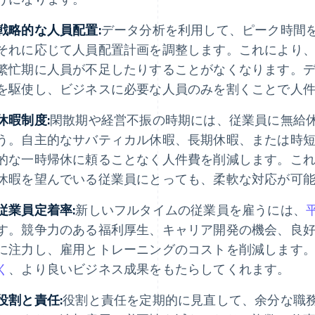
戦略的な人員配置:
データ分析を利用して、ピーク時間
それに応じて人員配置計画を調整します。これにより
繁忙期に人員が不足したりすることがなくなります。
を駆使し、ビジネスに必要な人員のみを割くことで人
休暇制度:
閑散期や経営不振の時期には、従業員に無給
う。自主的なサバティカル休暇、長期休暇、または時
的な一時帰休に頼ることなく人件費を削減します。こ
休暇を望んでいる従業員にとっても、柔軟な対応が可
従業員定着率:
新しいフルタイムの従業員を雇うには、
平
す。競争力のある福利厚生、キャリア開発の機会、良
に注力し、雇用とトレーニングのコストを削減します
く
、より良いビジネス成果をもたらしてくれます。
役割と責任:
役割と責任を定期的に見直して、余分な職