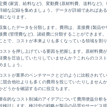
定費 (家賃、給料など)、変動費 (原材料費、送料など
詳細な記録を集めましょう。データが詳細であればあ
確になります。
収集したデータを分類します。費用は、直接費 (製品や
接費 (管理費など)、諸経費に分類することができます
ことで、コストが本来よりも多くなっている領域を割
コストを押し上げている要因を把握します。原材料費
経費を圧迫していたりしていませんか？これらのコス
めましょう。
コストが業界のベンチマークとどのように比較されて
に競合他社よりも多くの費用を投じていたりしません
かどうかを確認するのに役立ちます。
潜在的なコスト削減のアイデアについて費用便益分析
較検討します。検討中の戦略が製品の品質やサービス