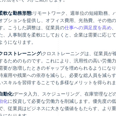
柔軟な勤務形態:
リモートワーク、週単位の短縮勤務、
オプションを提供し、オフィス費用、光熱費、その他
す。こうした調整は、従業員の
仕事への満足度を高め
た、人事制度を柔軟にしておくと、企業は需要に応じ
ようになります。
クロストレーニング:
クロストレーニングは、従業員が
するためのものです。これにより、汎用性の高い労働
需要が急増したときのギャップを埋められるようにな
時雇用や残業への依存を減らし、必要な総人員を減ら
いスキルを習得することでも多様なメリットを得られ
自動化:
データ入力、スケジューリング、在庫管理など
動化
に投資して必要な労働力を削減します。優先度の
で、従業員はビジネスに大きな価値をもたらす、より
うになります。