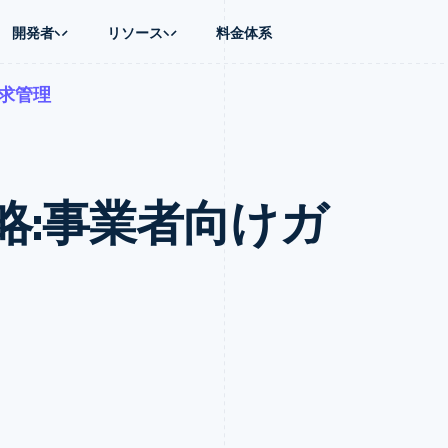
開発者
リソース
料金体系
求管理
ース別
ガイド
業種別
会社
資金管理
プラットフォ
プレイス
ンティックコマース
に問い合わせる
オンライン決済を受け付け
AI 企業
製品ロードマップ
Global Payouts
ス / ECサイト
ートプラン
構築済みの決済を実装
クリエイターエコノミ―
Sessions 年次カンファレン
第三者への入金
Connect
金融
ッショナルサービス
プラットフォームまたはマーケットプレイスを構築する
ゲーム
採用情報
プラットフォ
略:事業者向けガ
財務関連
ホスピタリティ、旅行、レジ
ニュースルーム
ルビジネス
サブスクリプションを管理
保険
Stripe Press
内決済
従量課金請求を提供
メディアおよびエンターテイ
の管理
トプレイス
ステーブルコイン担保型のカードを発行
理
エージェントによるサービスのプロビジョニングと管理
非営利団体
フォーム
プロフェッショナルサービス
パブリックセクター
動計算
小売業
on