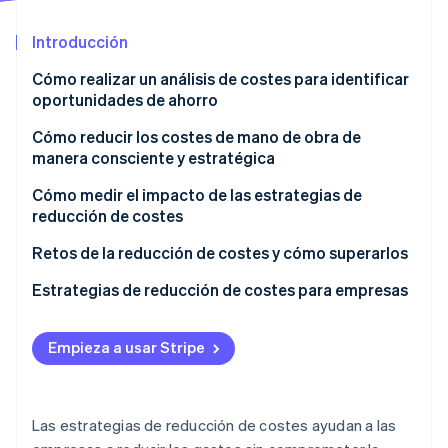
Sector público
Radar
Comercio minorista
Introducción
Prevención de fraude
Atlas
Cómo realizar un análisis de costes para identificar
Constitución de una startup
oportunidades de ahorro
Ecosystem
Climate
Cómo reducir los costes de mano de obra de
Eliminación de dióxido de carbono
Socios
manera consciente y estratégica
Stripe App Marketplace
Identity
Verificación de identidad en línea
Cómo medir el impacto de las estrategias de
reducción de costes
Métricas financieras
Retos de la reducción de costes y cómo superarlos
Flujo de caja y liquidez
Gestión del cambio
Estrategias de reducción de costes para empresas
Stripe Sessions 2026
Descubre cómo Stripe está construyendo la infraestructu
Métricas de productividad y eficiencia
Control de calidad
para la IA.
Empieza a usar Stripe
Variación de costes
Moral de los empleados
Ver ahora
Métricas de calidad y clientes
Crecimiento a largo plazo
Las estrategias de reducción de costes ayudan a las
Compromiso de los empleados y tasas de rotación
Ejecución