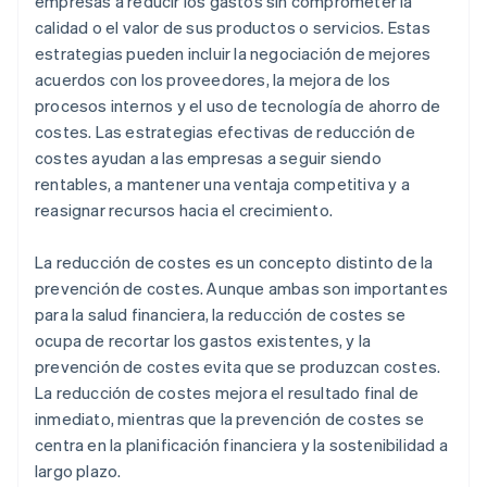
empresas a reducir los gastos sin comprometer la
de personal
calidad o el valor de sus productos o servicios. Estas
Costes ocultos
Objetivos clave a largo plazo
estrategias pueden incluir la negociación de mejores
Transparencia
acuerdos con los proveedores, la mejora de los
procesos internos y el uso de tecnología de ahorro de
Soluciones
costes. Las estrategias efectivas de reducción de
Cadena de suministro
costes ayudan a las empresas a seguir siendo
rentables, a mantener una ventaja competitiva y a
reasignar recursos hacia el crecimiento.
La reducción de costes es un concepto distinto de la
prevención de costes. Aunque ambas son importantes
para la salud financiera, la reducción de costes se
ocupa de recortar los gastos existentes, y la
prevención de costes evita que se produzcan costes.
La reducción de costes mejora el resultado final de
inmediato, mientras que la prevención de costes se
centra en la planificación financiera y la sostenibilidad a
largo plazo.